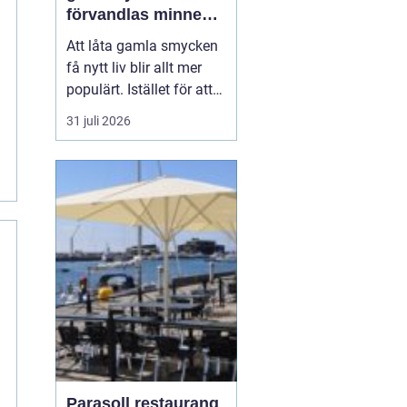
förvandlas minnen
till nya favoriter
Att låta gamla smycken
få nytt liv blir allt mer
populärt. Istället för att
låta arvegods ligga i en
31 juli 2026
låda kan de formas om
till något som både
passar stilen i dag och
bär med sig historien.
N&au...
Parasoll restaurang