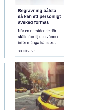
Begravning bålsta
så kan ett personligt
avsked formas
När en närstående dör
ställs familj och vänner
inför många känslor,
men också praktiska
30 juli 2026
beslut.
En begravning
Bålsta innebär
ofta en
ceremoni i någon av
Håbo församlings kyrkor
eller ka...