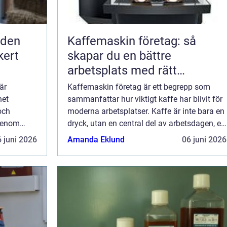
Kaffemaskin företag: så
kert
skapar du en bättre
arbetsplats med rätt
kaffelösning
är
Kaffemaskin företag är ett begrepp som
het
sammanfattar hur viktigt kaffe har blivit för
och
moderna arbetsplatser. Kaffe är inte bara en
 genom
dryck, utan en central del av arbetsdagen, en
kar både
naturlig mötpunkt och en tyst förmån som
 juni 2026
Amanda Eklund
06 juni 2026
igt
påverkar trivsel, effektivitet oc...