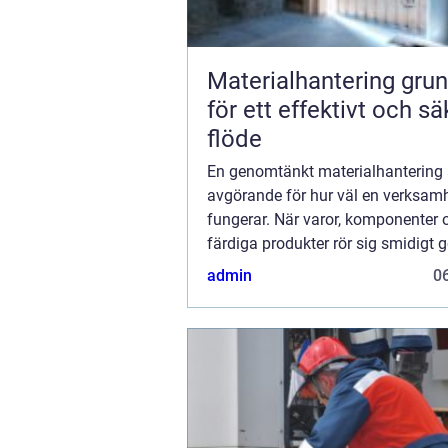
Materialhantering grunden
för ett effektivt och sä
flöde
En genomtänkt materialhantering 
avgörande för hur väl en verksam
fungerar. När varor, komponenter 
färdiga produkter rör sig smidigt
fabriken, lagret eller verkstaden ö
admin
06
produktivitet och säkerhet. Samtid
minskar risken för s...