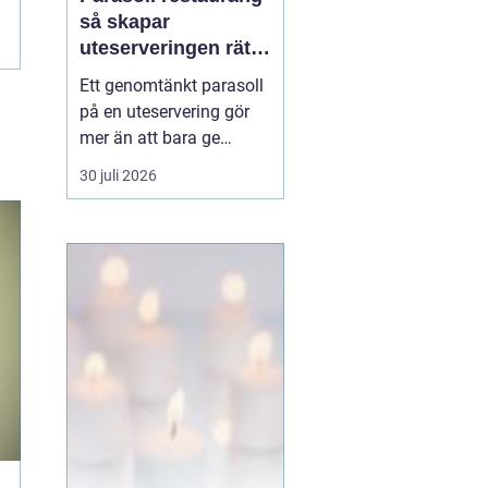
så skapar
uteserveringen rätt
känsla året runt
Ett genomtänkt parasoll
på en uteservering gör
mer än att bara ge
skugga. Det påverkar hur
30 juli 2026
länge gästerna stannar,
hur mycket de beställer
och om de väljer att
komma tillbaka. När
kraven på komfort,
hållbarhet och design
ökar, blir valet av
parasoll ...