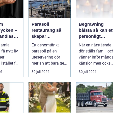
om
Parasoll
Begravning
ycken –
restaurang så
bålsta så kan ett
vandlas
skapar
personligt
till nya
uteserveringen
avsked formas
 gamla
Ett genomtänkt
När en närstående
er
rätt känsla året
få nytt liv
parasoll på en
dör ställs familj oc
runt
mer
uteservering gör
vänner inför mång
 Istället för
mer än att bara ge
känslor, men också
skugga. Det
praktiska beslut. E
26
30 juli 2026
30 juli 2026
påverkar hur länge
b...
gäs...