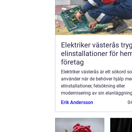
Elektriker västerås trygga
elinstallationer för he
företag
Elektriker västerås är ett sökord
använder när de behöver hjälp me
elinstallationer, felsökning eller
modernisering av sin elanläggning
västerås och mälardalen. Många s
Erik Andersson
04
frågor om elsäkerhet, kostnad, la
elbil och hur ...