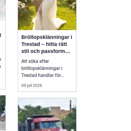
Bröllopsklänningar i
Trestad – hitta rätt
stil och passform
inför den stora
h
Att söka efter
dagen
a
bröllopsklänningar i
Trestad handlar för
n
många om mer än bara
09 juli 2026
en klänning. Det är en
viktig del av planeringen
inför bröllopsdagen där
stil, komfort och
personlighet ska möta...