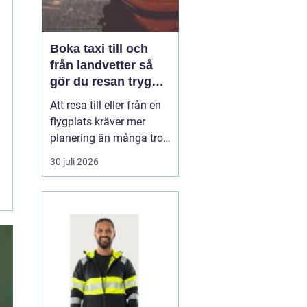
Boka taxi till och
från landvetter så
gör du resan trygg
och smidig
Att resa till eller från en
flygplats kräver mer
planering än många tror.
Flygtider, packning,
30 juli 2026
säkerhetskontroller och
eventuella byten tar
både fokus och energi.
När transporten till
flygplatsen dessutom
känns osäker, stiger
stressnivån snabbt. För
...