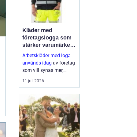
Kläder med
företagslogga som
stärker varumärket
varje dag
Arbetskläder med loga
används idag
av företag
som vill synas mer,
skapa stolthet internt
11 juli 2026
och uppfattas som
professionella i mötet
med kunder. Genom att
v&...