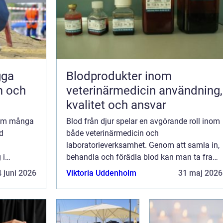
Blodprodukter inom
m och
veterinärmedicin användning,
kvalitet och ansvar
 som många
Blod från djur spelar en avgörande roll inom
d
både veterinärmedicin och
laboratorieverksamhet. Genom att samla in,
 i
behandla och förädla blod kan man ta fram
tår inför
blodprodukter som används för diagnos,
 juni 2026
Viktoria Uddenholm
31 maj 2026
ddboxar för
behandling och forskning. När arbetet sker
med hög hygi...