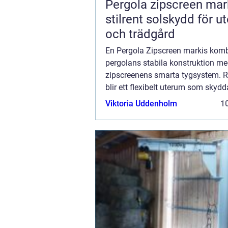
Pergola zipscreen mar
stilrent solskydd för u
och trädgård
En Pergola Zipscreen markis komb
pergolans stabila konstruktion m
zipscreenens smarta tygsystem. R
blir ett flexibelt uterum som skydd
vind och lätt regn utan att stänga 
Viktoria Uddenholm
10
dagsljus eller utsikt. För många 
och re...