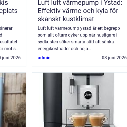
kis
Luft luft värmepump i Ystad:
teplats
Effektiv värme och kyla för
skånskt kustklimat
inerar
Luft luft värmepump ystad är ett begrepp
ed
som allt oftare dyker upp när husägare i
esultatet
sydkusten söker smarta sätt att sänka
ar mot sol,
energikostnader och höja
ute
inomhuskomforten. Ystads mildare
 juni 2026
admin
08 juni 2026
husägare
kustklimat passar mycket bra f&o...