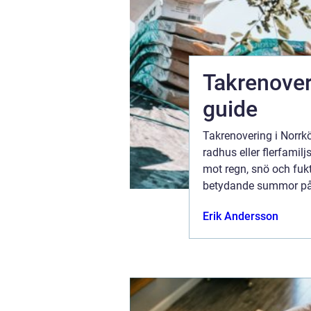
Takrenover
och
guide
Takrenovering i Norrk
 bekymmer.
radhus eller flerfamil
 tills en
mot regn, snö och fuk
erad
betydande summor på l
Erik Andersson
ugusti 2026