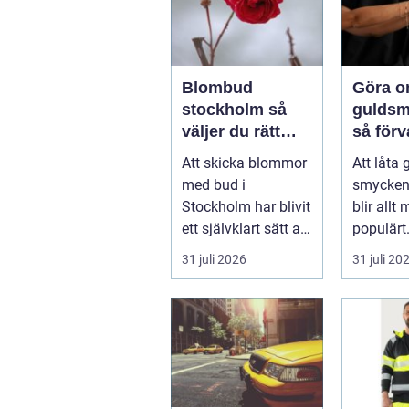
Blombud
Göra 
stockholm så
guldsm
väljer du rätt
så för
blommor för
minnen 
Att skicka blommor
Att låta
varje tillfälle
favorit
med bud i
smycken 
Stockholm har blivit
blir allt 
ett självklart sätt att
populärt.
visa omtanke, fira
a...
31 juli 2026
31 juli 20
stora h...