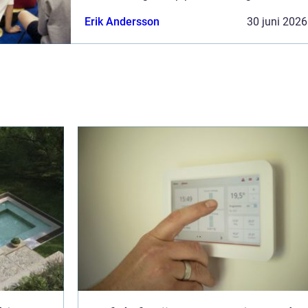
bra förskola lidingö kombinerar trygghet,
Erik Andersson
30 juni 2026
engagerad personal, genomtänkt...