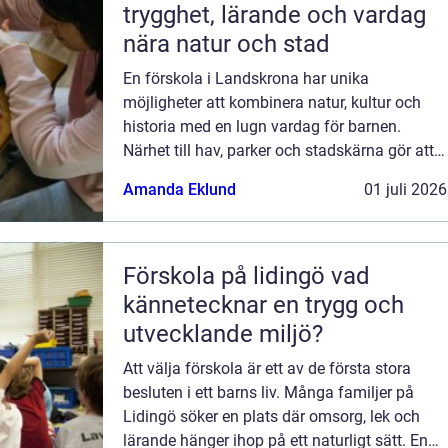
trygghet, lärande och vardag
nära natur och stad
En förskola i Landskrona har unika
möjligheter att kombinera natur, kultur och
historia med en lugn vardag för barnen.
Närhet till hav, parker och stadskärna gör att
omsorg och pedagogik kan ta plats både inne
Amanda Eklund
01 juli 2026
i förskolans lokaler och ute i barnens n...
Förskola på lidingö vad
kännetecknar en trygg och
utvecklande miljö?
Att välja förskola är ett av de första stora
besluten i ett barns liv. Många familjer på
Lidingö söker en plats där omsorg, lek och
lärande hänger ihop på ett naturligt sätt. En