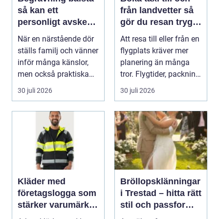
så kan ett
från landvetter så
personligt avsked
gör du resan trygg
formas
och smidig
När en närstående dör
Att resa till eller från en
ställs familj och vänner
flygplats kräver mer
inför många känslor,
planering än många
men också praktiska
tror. Flygtider, packning,
beslut. En b...
säker...
30 juli 2026
30 juli 2026
Kläder med
Bröllopsklänningar
företagslogga som
i Trestad – hitta rätt
stärker varumärket
stil och passform
varje dag
inför den stora