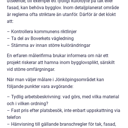
utseende, till exempel ett tydligt kulörbyte på tak eller
fasad, kan behöva bygglov. Inom detaljplanerat område
är reglerna ofta striktare än utanför. Därför är det klokt
att:
– Kontrollera kommunens riktlinjer
– Ta del av Boverkets vägledning
– Stämma av innan större kulörändringar
En erfaren målerifirma brukar informera om när ett
projekt riskerar att hamna inom bygglovsplikt, särskilt
vid större omfärgningar.
När man väljer målare i Jönköpingsområdet kan
följande punkter vara avgörande:
– Tydlig arbetsbeskrivning: vad görs, med vilka material
och i vilken ordning?
– Fast pris efter platsbesök, inte enbart uppskattning via
telefon
– Hänvisning till gällande branschregler för tak, fasad,