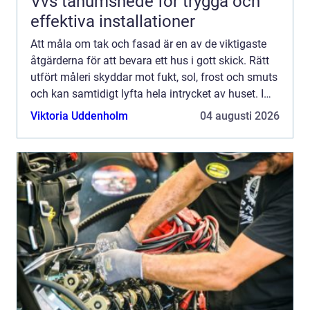
Vvs tanumshede för trygga och
effektiva installationer
Att måla om tak och fasad är en av de viktigaste
åtgärderna för att bevara ett hus i gott skick. Rätt
utfört måleri skyddar mot fukt, sol, frost och smuts
och kan samtidigt lyfta hela intrycket av huset. I
Jönköping, där klimatet skiftar mellan regn,...
Viktoria Uddenholm
04 augusti 2026