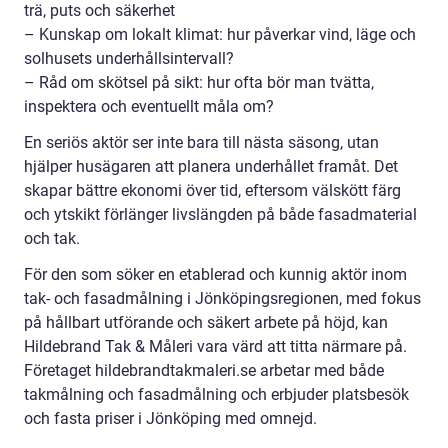
trä, puts och säkerhet
– Kunskap om lokalt klimat: hur påverkar vind, läge och
solhusets underhållsintervall?
– Råd om skötsel på sikt: hur ofta bör man tvätta,
inspektera och eventuellt måla om?
En seriös aktör ser inte bara till nästa säsong, utan
hjälper husägaren att planera underhållet framåt. Det
skapar bättre ekonomi över tid, eftersom välskött färg
och ytskikt förlänger livslängden på både fasadmaterial
och tak.
För den som söker en etablerad och kunnig aktör inom
tak- och fasadmålning i Jönköpingsregionen, med fokus
på hållbart utförande och säkert arbete på höjd, kan
Hildebrand Tak & Måleri vara värd att titta närmare på.
Företaget hildebrandtakmaleri.se arbetar med både
takmålning och fasadmålning och erbjuder platsbesök
och fasta priser i Jönköping med omnejd.