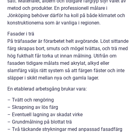
sätt. Materialet, åldern och tidigare färgtyp styr valet av
metod och produkter. En professionell målare i
Jönköping behöver därför ha koll på både klimatet och
konstruktionerna som är vanliga i regionen.
Fasader i trä
På träfasader är förarbetet helt avgörande. Löst sittande
färg skrapas bort, smuts och mögel tvättas, och trä med
hög fukthalt får torka ut innan målning. Utifrån om
fasaden tidigare målats med akrylat, alkyd eller
slamfärg väljs rätt system så att färgen fäster och inte
släpper i skikt mellan nya och gamla lager.
En etablerad arbetsgång brukar vara:
– Tvätt och rengöring
– Skrapning av lös färg
– Eventuell lagning av skadat virke
– Grundmålning på blottat trä
– Två täckande strykningar med anpassad fasadfärg