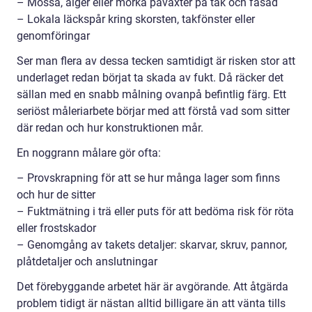
– Mossa, alger eller mörka påväxter på tak och fasad
– Lokala läckspår kring skorsten, takfönster eller
genomföringar
Ser man flera av dessa tecken samtidigt är risken stor att
underlaget redan börjat ta skada av fukt. Då räcker det
sällan med en snabb målning ovanpå befintlig färg. Ett
seriöst måleriarbete börjar med att förstå vad som sitter
där redan och hur konstruktionen mår.
En noggrann målare gör ofta:
– Provskrapning för att se hur många lager som finns
och hur de sitter
– Fuktmätning i trä eller puts för att bedöma risk för röta
eller frostskador
– Genomgång av takets detaljer: skarvar, skruv, pannor,
plåtdetaljer och anslutningar
Det förebyggande arbetet här är avgörande. Att åtgärda
problem tidigt är nästan alltid billigare än att vänta tills