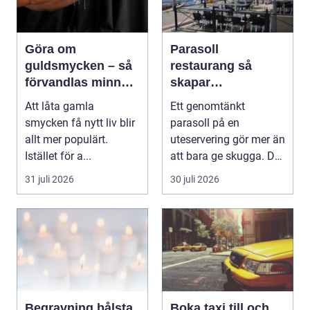
Göra om
Parasoll
guldsmycken – så
restaurang så
förvandlas minnen
skapar
till nya favoriter
uteserveringen rätt
Att låta gamla
Ett genomtänkt
känsla året runt
smycken få nytt liv blir
parasoll på en
allt mer populärt.
uteservering gör mer än
Istället för a...
att bara ge skugga. Det
påverkar hur länge
31 juli 2026
30 juli 2026
gäs...
Begravning bålsta
Boka taxi till och