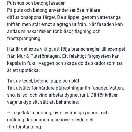
Putshus och betongfasader
På puts och betong använder seriösa målare
diffusionsöppna färger. De släpper igenom vattenånga
inifrån men står emot slagregn utifrån. När fasaden kan
andas minskar risken för blåsor, flagning och
frostsprängning.
Här är det extra viktigt att följa branschregler, till exempel
från Mur & Putsföretagen. Ett felaktigt färgsystem kan
kapsla in fukt i väggen och skapa dolda skador som tar
år att upptäcka.
Tak av tegel, betong, papp och plåt
Tak utsätts för hårdare påfrestningar än fasader. Vatten,
snö, is, sol och vind arbetar dygnet runt. Därför kräver
varje taktyp sitt sätt att behandlas:
– Tegeltak: rengöring, byte av trasiga pannor och
målning där pannorna behöver skydd och
färgförstärkning