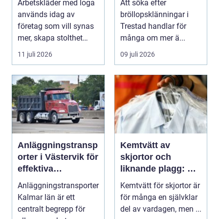
Arbetskläder med loga
Att söka efter
dagen
används idag av
bröllopsklänningar i
företag som vill synas
Trestad handlar för
mer, skapa stolthet
många om mer ä...
inte...
11 juli 2026
09 juli 2026
Anläggningstransp
Kemtvätt av
orter i Västervik för
skjortor och
effektiva
liknande plagg: Så
byggprojekt
fungerar
Anläggningstransporter
Kemtvätt för skjortor är
professionell
Kalmar län är ett
för många en självklar
klädvård i
centralt begrepp för
del av vardagen, men ...
praktiken