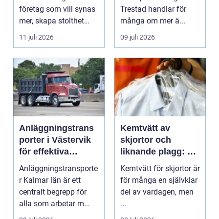
företag som vill synas
Trestad handlar för
mer, skapa stolthet
många om mer ä...
inte...
11 juli 2026
09 juli 2026
Anläggningstrans
Kemtvätt av
porter i Västervik
skjortor och
för effektiva
liknande plagg: Så
byggprojekt
fungerar
Anläggningstransporte
Kemtvätt för skjortor är
professionell
r Kalmar län är ett
för många en självklar
klädvård i
centralt begrepp för
del av vardagen, men
praktiken
alla som arbetar m...
...