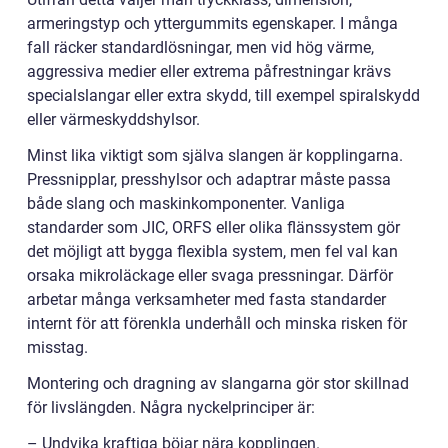
armeringstyp och yttergummits egenskaper. I många
fall räcker standardlösningar, men vid hög värme,
aggressiva medier eller extrema påfrestningar krävs
specialslangar eller extra skydd, till exempel spiralskydd
eller värmeskyddshylsor.
Minst lika viktigt som själva slangen är kopplingarna.
Pressnipplar, presshylsor och adaptrar måste passa
både slang och maskinkomponenter. Vanliga
standarder som JIC, ORFS eller olika flänssystem gör
det möjligt att bygga flexibla system, men fel val kan
orsaka mikroläckage eller svaga pressningar. Därför
arbetar många verksamheter med fasta standarder
internt för att förenkla underhåll och minska risken för
misstag.
Montering och dragning av slangarna gör stor skillnad
för livslängden. Några nyckelprinciper är:
– Undvika kraftiga böjar nära kopplingen.