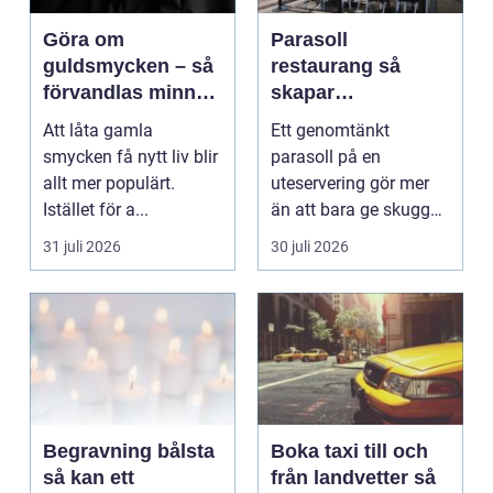
Göra om
Parasoll
guldsmycken – så
restaurang så
förvandlas minnen
skapar
till nya favoriter
uteserveringen rätt
Att låta gamla
Ett genomtänkt
känsla året runt
smycken få nytt liv blir
parasoll på en
allt mer populärt.
uteservering gör mer
Istället för a...
än att bara ge skugga.
Det påverkar hur länge
31 juli 2026
30 juli 2026
gäs...
Begravning bålsta
Boka taxi till och
så kan ett
från landvetter så