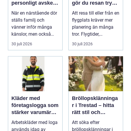
personligt avsked
gör du resan trygg
formas
och smidig
När en närstående dör
Att resa till eller från en
ställs familj och
flygplats kräver mer
vänner inför många
planering än många
känslor, men också
tror. Flygtider,
praktiska beslut. En b...
packning, säker...
30 juli 2026
30 juli 2026
Kläder med
Bröllopsklänninga
företagslogga som
r i Trestad – hitta
stärker varumärket
rätt stil och
varje dag
passform inför den
Arbetskläder med loga
Att söka efter
stora dagen
används idag av
bröllopsklänningar i