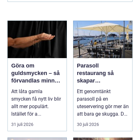
Göra om
Parasoll
guldsmycken – så
restaurang så
förvandlas minnen
skapar
till nya favoriter
uteserveringen rätt
Att låta gamla
Ett genomtänkt
känsla året runt
smycken få nytt liv blir
parasoll på en
allt mer populärt.
uteservering gör mer än
Istället för a...
att bara ge skugga. Det
påverkar hur länge
31 juli 2026
30 juli 2026
gäs...