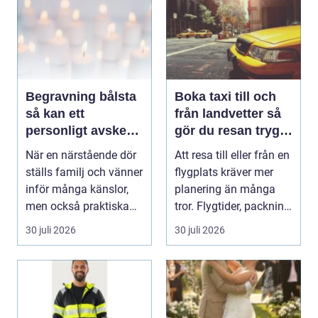
Begravning bålsta
Boka taxi till och
så kan ett
från landvetter så
personligt avsked
gör du resan trygg
formas
och smidig
När en närstående dör
Att resa till eller från en
ställs familj och vänner
flygplats kräver mer
inför många känslor,
planering än många
men också praktiska
tror. Flygtider, packning,
beslut. En b...
säker...
30 juli 2026
30 juli 2026