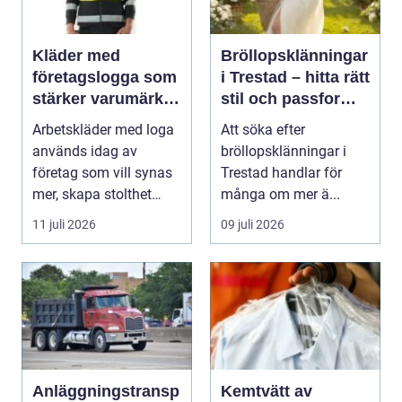
Kläder med
Bröllopsklänningar
företagslogga som
i Trestad – hitta rätt
stärker varumärket
stil och passform
varje dag
inför den stora
Arbetskläder med loga
Att söka efter
dagen
används idag av
bröllopsklänningar i
företag som vill synas
Trestad handlar för
mer, skapa stolthet
många om mer ä...
inte...
11 juli 2026
09 juli 2026
Anläggningstransp
Kemtvätt av