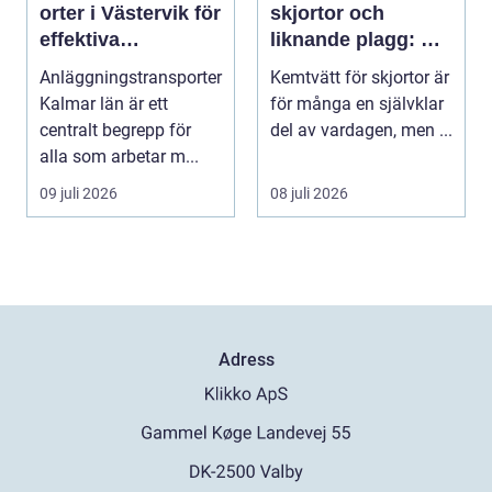
orter i Västervik för
skjortor och
effektiva
liknande plagg: Så
byggprojekt
fungerar
Anläggningstransporter
Kemtvätt för skjortor är
professionell
Kalmar län är ett
för många en självklar
klädvård i
centralt begrepp för
del av vardagen, men ...
praktiken
alla som arbetar m...
09 juli 2026
08 juli 2026
Adress