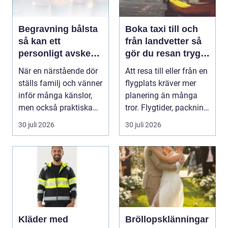
Begravning bålsta
Boka taxi till och
så kan ett
från landvetter så
personligt avsked
gör du resan trygg
formas
och smidig
När en närstående dör
Att resa till eller från en
ställs familj och vänner
flygplats kräver mer
inför många känslor,
planering än många
men också praktiska
tror. Flygtider, packning,
beslut. En b...
säker...
30 juli 2026
30 juli 2026
Kläder med
Bröllopsklänningar