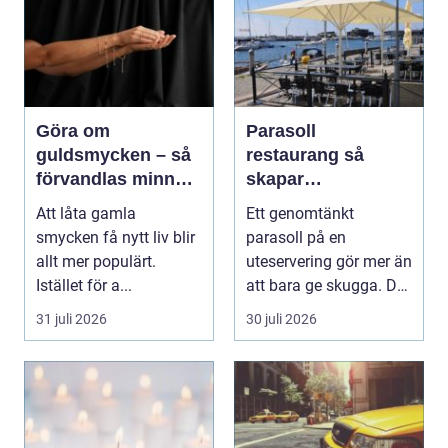
Göra om
Parasoll
guldsmycken – så
restaurang så
förvandlas minnen
skapar
till nya favoriter
uteserveringen rätt
Att låta gamla
Ett genomtänkt
känsla året runt
smycken få nytt liv blir
parasoll på en
allt mer populärt.
uteservering gör mer än
Istället för a...
att bara ge skugga. Det
påverkar hur länge
31 juli 2026
30 juli 2026
gäs...