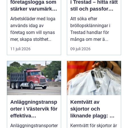
företagslogga som
i Trestad – hitta rätt
stärker varumärket
stil och passform
varje dag
inför den stora
Arbetskläder med loga
Att söka efter
dagen
används idag av
bröllopsklänningar i
företag som vill synas
Trestad handlar för
mer, skapa stolthet
många om mer ä...
inte...
11 juli 2026
09 juli 2026
Anläggningstransp
Kemtvätt av
orter i Västervik för
skjortor och
effektiva
liknande plagg: Så
byggprojekt
fungerar
Anläggningstransporter
Kemtvätt för skjortor är