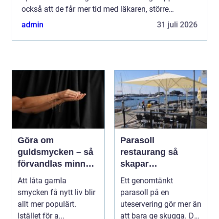
också att de får mer tid med läkaren, större
kontinuitet och bättre möjlighet att ställa frågor.
admin
31 juli 2026
Sam...
Göra om
Parasoll
guldsmycken – så
restaurang så
förvandlas minnen
skapar
till nya favoriter
uteserveringen rätt
Att låta gamla
Ett genomtänkt
känsla året runt
smycken få nytt liv blir
parasoll på en
allt mer populärt.
uteservering gör mer än
Istället för a...
att bara ge skugga. Det