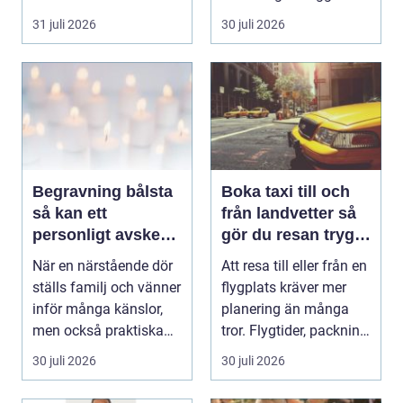
påverkar hur länge
31 juli 2026
30 juli 2026
gäs...
Begravning bålsta
Boka taxi till och
så kan ett
från landvetter så
personligt avsked
gör du resan trygg
formas
och smidig
När en närstående dör
Att resa till eller från en
ställs familj och vänner
flygplats kräver mer
inför många känslor,
planering än många
men också praktiska
tror. Flygtider, packning,
beslut. En b...
säker...
30 juli 2026
30 juli 2026