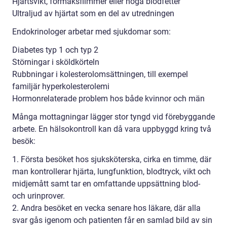
Hjärtsvikt, förmaksflimmer eller höga blodfetter
Ultraljud av hjärtat som en del av utredningen
Endokrinologer arbetar med sjukdomar som:
Diabetes typ 1 och typ 2
Störningar i sköldkörteln
Rubbningar i kolesterolomsättningen, till exempel
familjär hyperkolesterolemi
Hormonrelaterade problem hos både kvinnor och män
Många mottagningar lägger stor tyngd vid förebyggande
arbete. En hälsokontroll kan då vara uppbyggd kring två
besök:
1. Första besöket hos sjuksköterska, cirka en timme, där
man kontrollerar hjärta, lungfunktion, blodtryck, vikt och
midjemått samt tar en omfattande uppsättning blod-
och urinprover.
2. Andra besöket en vecka senare hos läkare, där alla
svar gås igenom och patienten får en samlad bild av sin