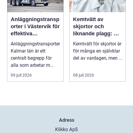
Anläggningstransp
Kemtvätt av
orter i Västervik för
skjortor och
effektiva
liknande plagg: Så
byggprojekt
fungerar
Anläggningstransporter
Kemtvätt för skjortor är
professionell
Kalmar län är ett
för många en självklar
klädvård i
centralt begrepp för
del av vardagen, men ...
praktiken
alla som arbetar m...
09 juli 2026
08 juli 2026
Adress