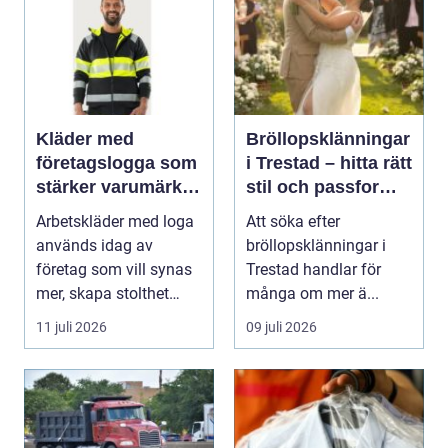
Kläder med
Bröllopsklänningar
företagslogga som
i Trestad – hitta rätt
stärker varumärket
stil och passform
varje dag
inför den stora
Arbetskläder med loga
Att söka efter
dagen
används idag av
bröllopsklänningar i
företag som vill synas
Trestad handlar för
mer, skapa stolthet
många om mer ä...
inte...
11 juli 2026
09 juli 2026