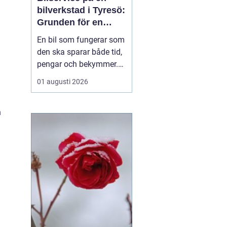
bilverkstad i Tyresö:
Grunden för en
trygg och hållbar
En bil som fungerar som
bilvardag
den ska sparar både tid,
pengar och bekymmer.
För många förare blir
01 augusti 2026
servicefrågan ändå
något som skjuts upp
h
tills en varningslampa
börjar lysa eller ett ljud
känns fel. Ge...