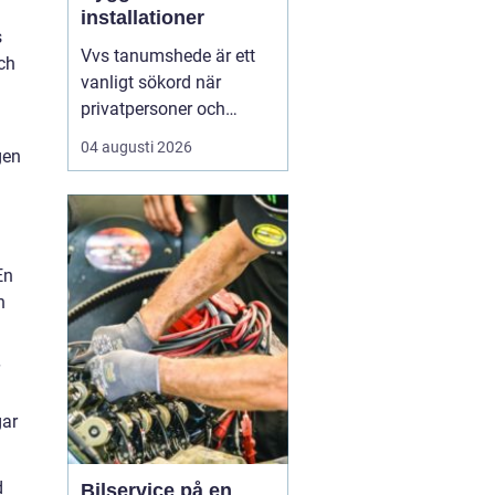
installationer
s
Vvs tanumshede är ett
och
vanligt sökord när
privatpersoner och
företag behöver hjälp
04 augusti 2026
gen
med värme, vatten och
sanitet i norra bohuslän.
Många undrar vad som
skiljer en seriös vvs
partner från en tillfällig
En
lösning, hur en
n
installation bör gå till
och vilka...
gar
d
Bilservice på en