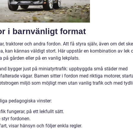
or i barnvänligt format
, traktorer och andra fordon. Att få styra själv, även om det sker
, kan kännas väldigt stort. Här uppstår en kombination av lek 
på gården eller på en vanlig lekplats.
land bygger just på miniatyrtrafik: uppbyggda små städer med
falterade vägar. Barnen sitter i fordon med riktiga motorer, starta
etstrogen miljö som möjligt men utan vanlig trafik och med tydl
rliga pedagogiska vinster:
ik fungerar, på ett lekfullt sätt.
 styr fordonen.
rt, visar hänsyn och följer enkla regler.