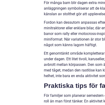
För många barn blir dagen extra minnes
anläggningen symboliserar att de klara
känslan av stolthet gör att upplevels
Fordon kan dessutom anpassas efter 
minitraktorer eller enklare bilar, där
banor som rally eller motocross-inspi
miniformat. När variationen är stor bli
något som känns lagom häftigt.
Ett genomtänkt område kompletterar b
under dagen. Ett litet tivoli, karusell
avbrott mellan körpassen. Den som är 
med tåget, medan den rastlöse kan klä
helhet, inte bara en enda aktivitet so
Praktiska tips för 
För familjer som planerar semestern e
roll än man först tänker. En aktivitet