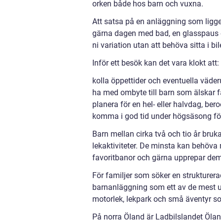
orken både hos barn och vuxna.
Att satsa på en anläggning som ligge
gärna dagen med bad, en glasspaus elle
ni variation utan att behöva sitta i b
Inför ett besök kan det vara klokt att:
kolla öppettider och eventuella vä
ha med ombyte till barn som älskar fa
planera för en hel- eller halvdag, be
komma i god tid under högsäsong för
Barn mellan cirka två och tio år bruk
lekaktiviteter. De minsta kan behöva
favoritbanor och gärna upprepar dem 
För familjer som söker en strukturera
barnanläggning som ett av de mest up
motorlek, lekpark och små äventyr som
På norra Öland är Ladbilslandet Ölan