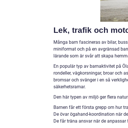
Lek, trafik och mot
Många barn fascineras av bilar, bussar
miniformat och på en avgränsad bana
lärande som är svår att skapa hemma 
En populär typ av barnaktivitet på Ö
rondeller, vägkorsningar, broar och as
bromsar och svänger i en så verkligh
säkerhetsramar.
Den här typen av miljö ger flera natu
Barnen får ett första grepp om hur traf
De övar ögahand-koordination när de
De får träna ansvar när de anpassar fa