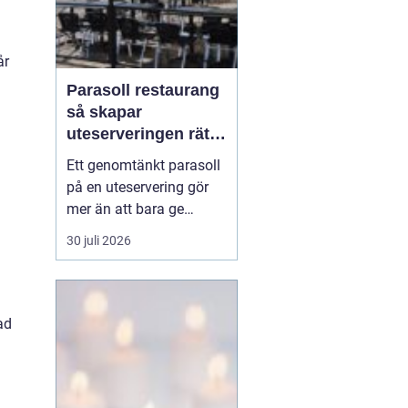
år
Parasoll restaurang
så skapar
uteserveringen rätt
känsla året runt
Ett genomtänkt parasoll
på en uteservering gör
mer än att bara ge
skugga. Det påverkar hur
30 juli 2026
länge gästerna stannar,
hur mycket de beställer
och om de väljer att
komma tillbaka. När
ad
kraven på komfort,
hållbarhet och design
ökar, blir valet av
parasoll ...