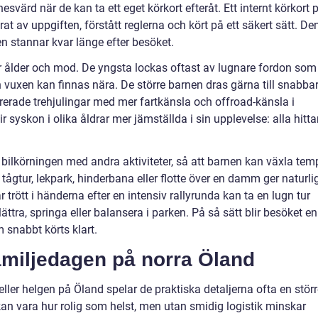
värd när de kan ta ett eget körkort efteråt. Ett internt körkort 
t av uppgiften, förstått reglerna och kört på ett säkert sätt. De
en stannar kvar länge efter besöket.
ålder och mod. De yngsta lockas oftast av lugnare fordon som
 en vuxen kan finnas nära. De större barnen dras gärna till snabba
rerade trehjulingar med mer fartkänsla och offroad-känsla i
r syskon i olika åldrar mer jämställda i sin upplevelse: alla hitta
ilkörningen med andra aktiviteter, så att barnen kan växla tem
er, tågtur, lekpark, hinderbana eller flotte över en damm ger naturli
trött i händerna efter en intensiv rallyrunda kan ta en lugn tur
ttra, springa eller balansera i parken. På så sätt blir besöket en
m snabbt körts klart.
familjedagen på norra Öland
ller helgen på Öland spelar de praktiska detaljerna ofta en stör
 kan vara hur rolig som helst, men utan smidig logistik minskar