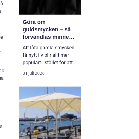
på
n
Göra om
guldsmycken – så
förvandlas minnen
re
till nya favoriter
Att låta gamla smycken
r
få nytt liv blir allt mer
populärt. Istället för att
låta arvegods ligga i en
po
31 juli 2026
låda kan de formas om
ga
till något som både
passar stilen i dag och
bär med sig historien.
N&au...
re