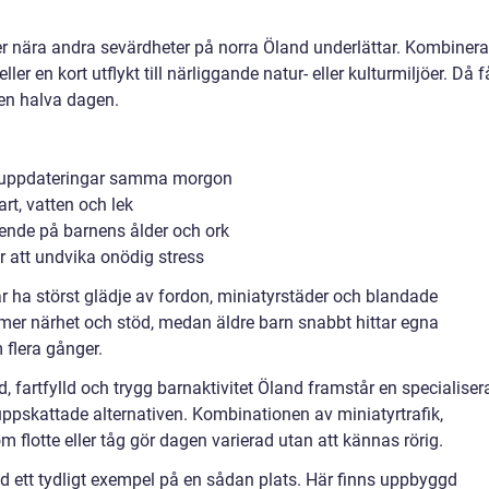
r nära andra sevärdheter på norra Öland underlättar. Kombinera
r en kort utflykt till närliggande natur- eller kulturmiljöer. Då f
ilen halva dagen.
deruppdateringar samma morgon
rt, vatten och lek
roende på barnens ålder och ork
 att undvika onödig stress
ar ha störst glädje av fordon, miniatyrstäder och blandade
 mer närhet och stöd, medan äldre barn snabbt hittar egna
flera gånger.
d, fartfylld och trygg barnaktivitet Öland framstår en specialiser
pskattade alternativen. Kombinationen av miniatyrtrafik,
 flotte eller tåg gör dagen varierad utan att kännas rörig.
d ett tydligt exempel på en sådan plats. Här finns uppbyggd