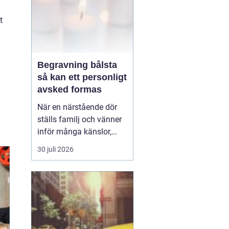
t
Begravning bålsta
så kan ett personligt
avsked formas
När en närstående dör
ställs familj och vänner
inför många känslor,
men också praktiska
30 juli 2026
beslut.
En begravning
Bålsta innebär
ofta en
ceremoni i någon av
Håbo församlings kyrkor
eller ka...