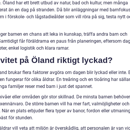
. Öland har ett brett utbud av natur, bad och kultur, men många
urerat än en dag på stranden. Då blir anläggningar med barnfoku
rn i förskole- och lågstadieålder som vill röra på sig, testa nytt 
ger barnen en chans att leka in kunskap, träffa andra barn och
 Samtidigt får föräldrarna en paus från planeringen, eftersom da
ter, enkel logistik och klara ramar.
vitet på Öland riktigt lyckad?
land brukar flera faktorer avgöra om dagen blir lyckad eller inte. 
en fungerar för olika åldrar. En treåring och en tioåring har sälla
a familjer reser med barn i just det spannet.
nivåer eller områden gör stor skillnad. De minsta barnen behöver
nnärvaro. De större barnen vill ha mer fart, valmöjligheter och
 När en plats erbjuder flera typer av banor, fordon eller utmanin
bäst för stunden.
ldrar vill veta att miljön är överskådlig, att personalen är van vi