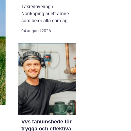
Takrenovering i
Norrköping är ett ämne
som berör alla som äger
hus, radhus eller
04 augusti 2026
flerfamiljshus i området.
Taket är husets
viktigaste skydd mot
regn, snö och fukt, och
en i tid genomförd
renovering kan sp...
Vvs tanumshede för
trygga och effektiva