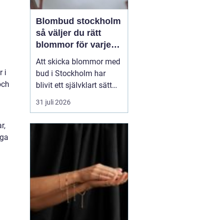
Blombud stockholm
så väljer du rätt
blommor för varje
tillfälle
Att skicka blommor med
 i
bud i Stockholm har
och
blivit ett självklart sätt
att visa omtanke, fira
31 juli 2026
stora händelser eller
säga sådant som är
r,
svårt att formulera i ord.
iga
En bukett kan skapa
glädje på några
sekunder, oavsett om
mottagaren befinner sig
på konto...