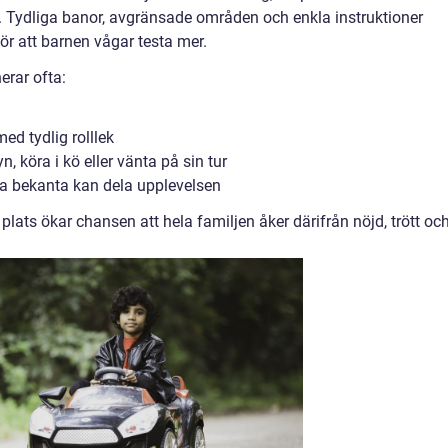
lja. Tydliga banor, avgränsade områden och enkla instruktioner
ör att barnen vågar testa mer.
erar ofta:
med tydlig rolllek
n, köra i kö eller vänta på sin tur
 bekanta kan dela upplevelsen
lats ökar chansen att hela familjen åker därifrån nöjd, trött oc