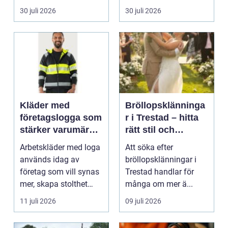
praktiska beslut. En b...
packning, säker...
30 juli 2026
30 juli 2026
Kläder med
Bröllopsklänninga
företagslogga som
r i Trestad – hitta
stärker varumärket
rätt stil och
varje dag
passform inför den
Arbetskläder med loga
Att söka efter
stora dagen
används idag av
bröllopsklänningar i
företag som vill synas
Trestad handlar för
mer, skapa stolthet
många om mer ä...
inte...
11 juli 2026
09 juli 2026