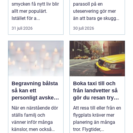
känsla året runt
smycken få nytt liv blir
parasoll på en
allt mer populärt.
uteservering gör mer
Istället för a...
än att bara ge skugga.
Det påverkar hur länge
31 juli 2026
30 juli 2026
gäs...
Begravning bålsta
Boka taxi till och
så kan ett
från landvetter så
personligt avsked
gör du resan trygg
formas
och smidig
När en närstående dör
Att resa till eller från en
ställs familj och
flygplats kräver mer
vänner inför många
planering än många
känslor, men också
tror. Flygtider,