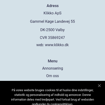
Adress
web:
www.klikko.dk
Menu
Annonsering
Om oss
Cookies
På vores website bruges cookies til at huske dine indstillinger,
Kontakta oss
statistik og personalisering af indhold og annoncer. Denne
Sitemap
information deles med tredjepart. Ved fortsat brug af websiden
godkender du cookiepolitikken.