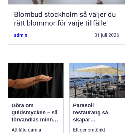
Blombud stockholm så väljer du
rätt blommor för varje tillfälle
admin
31 juli 2026
Göra om
Parasoll
guldsmycken – så
restaurang så
förvandlas minnen
skapar
till nya favoriter
uteserveringen rätt
Att låta gamla
Ett genomtänkt