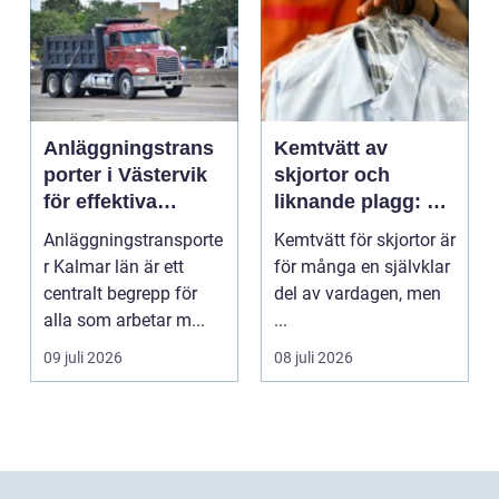
Anläggningstrans
Kemtvätt av
porter i Västervik
skjortor och
för effektiva
liknande plagg: Så
byggprojekt
fungerar
Anläggningstransporte
Kemtvätt för skjortor är
professionell
r Kalmar län är ett
för många en självklar
klädvård i
centralt begrepp för
del av vardagen, men
praktiken
alla som arbetar m...
...
09 juli 2026
08 juli 2026