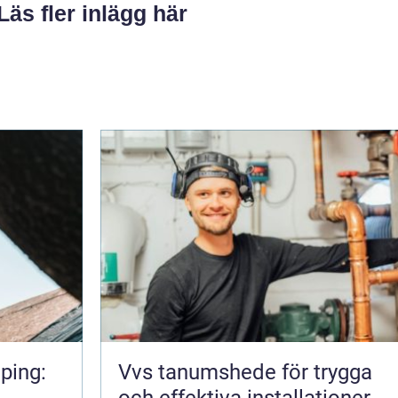
Läs fler inlägg här
ping:
Vvs tanumshede för trygga
och effektiva installationer