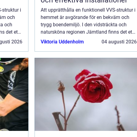
-struktur i
Att upprätthålla en funktionell VVS-struktur i
väm och
hemmet är avgörande för en bekväm och
ta och
trygg boendemiljö. I den vidsträckta och
s det ett
natursköna regionen Jämtland finns det ett
rikt utbud av professionella V...
gusti 2026
Viktoria Uddenholm
04 augusti 2026