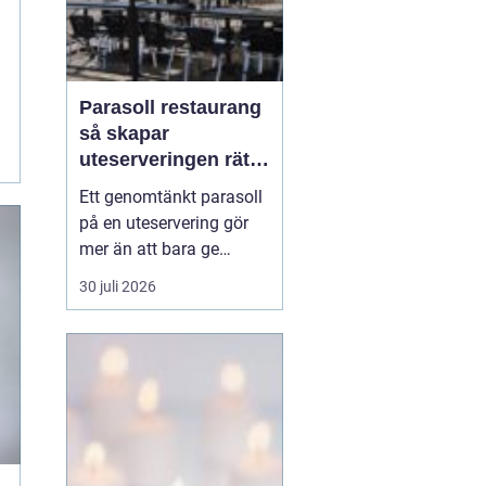
Parasoll restaurang
så skapar
uteserveringen rätt
känsla året runt
Ett genomtänkt parasoll
på en uteservering gör
mer än att bara ge
skugga. Det påverkar hur
30 juli 2026
länge gästerna stannar,
hur mycket de beställer
och om de väljer att
komma tillbaka. När
kraven på komfort,
hållbarhet och design
ökar, blir valet av
parasoll ...