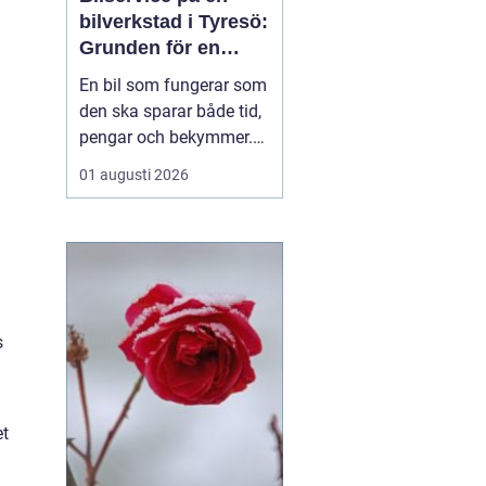
bilverkstad i Tyresö:
Grunden för en
trygg och hållbar
En bil som fungerar som
bilvardag
den ska sparar både tid,
pengar och bekymmer.
För många förare blir
01 augusti 2026
servicefrågan ändå
något som skjuts upp
tills en varningslampa
börjar lysa eller ett ljud
m
känns fel. Ge...
s
et