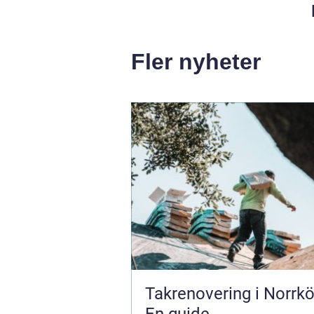
Fler nyheter
Takrenovering i Norrkö
En guide