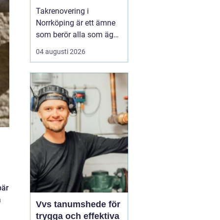
Takrenovering i
Norrköping är ett ämne
som berör alla som äger
hus, radhus eller
04 augusti 2026
flerfamiljshus i området.
Taket är husets
viktigaste skydd mot
regn, snö och fukt, och
en i tid genomförd
renovering kan sp...
bär
a
Vvs tanumshede för
trygga och effektiva