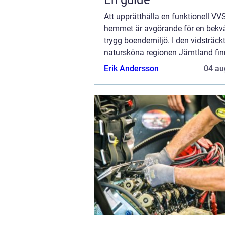
Att upprätthålla en funktionell VVS
hemmet är avgörande för en bek
trygg boendemiljö. I den vidsträck
natursköna regionen Jämtland finn
rikt utbud av professionella V...
Erik Andersson
04 au