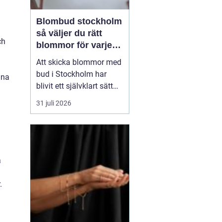
Blombud stockholm
så väljer du rätt
ch
blommor för varje
tillfälle
Att skicka blommor med
bud i Stockholm har
ina
blivit ett självklart sätt
att visa omtanke, fira
31 juli 2026
stora händelser eller
säga sådant som är
svårt att formulera i ord.
En bukett kan skapa
glädje på några
a
sekunder, oavsett om
mottagaren befinner sig
.
på konto...