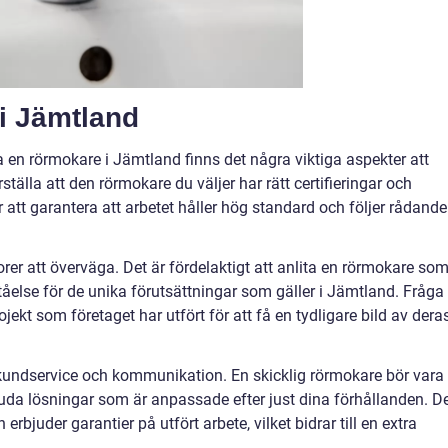
 i Jämtland
a en rörmokare i Jämtland finns det några viktiga aspekter att
tälla att den rörmokare du väljer har rätt certifieringar och
ör att garantera att arbetet håller hög standard och följer rådande
orer att överväga. Det är fördelaktigt att anlita en rörmokare so
else för de unika förutsättningar som gäller i Jämtland. Fråga
rojekt som företaget har utfört för att få en tydligare bild av dera
 kundservice och kommunikation. En skicklig rörmokare bör vara
uda lösningar som är anpassade efter just dina förhållanden. D
rbjuder garantier på utfört arbete, vilket bidrar till en extra