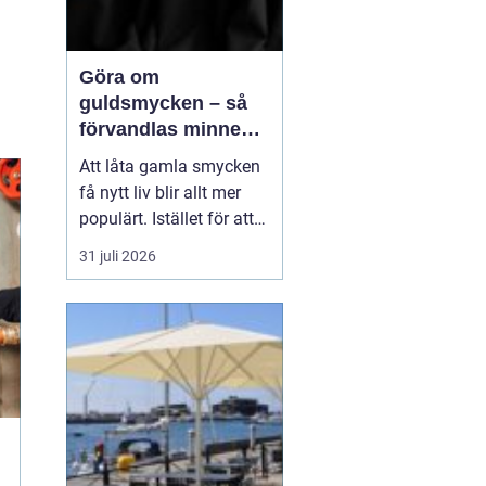
Göra om
guldsmycken – så
förvandlas minnen
till nya favoriter
Att låta gamla smycken
få nytt liv blir allt mer
populärt. Istället för att
låta arvegods ligga i en
31 juli 2026
låda kan de formas om
till något som både
passar stilen i dag och
bär med sig historien.
N&au...