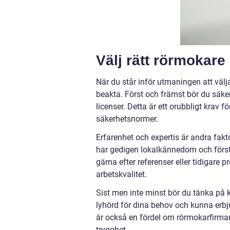
Välj rätt rörmokare
När du står inför utmaningen att välj
beakta. Först och främst bör du säkers
licenser. Detta är ett orubbligt krav f
säkerhetsnormer.
Erfarenhet och expertis är andra fakt
har gedigen lokalkännedom och förstå
gärna efter referenser eller tidigare p
arbetskvalitet.
Sist men inte minst bör du tänka på
lyhörd för dina behov och kunna erbj
är också en fördel om rörmokarfirman e
trygghet.