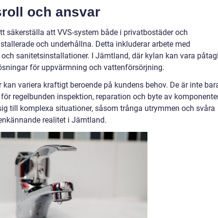
roll och ansvar
 att säkerställa att VVS-system både i privatbostäder och
nstallerade och underhållna. Detta inkluderar arbete med
h sanitetsinstallationer. I Jämtland, där kylan kan vara påtagl
ga lösningar för uppvärmning och vattenförsörjning.
kan variera kraftigt beroende på kundens behov. De är inte bar
å för regelbunden inspektion, reparation och byte av komponenter
ig till komplexa situationer, såsom trånga utrymmen och svåra
genkännande realitet i Jämtland.