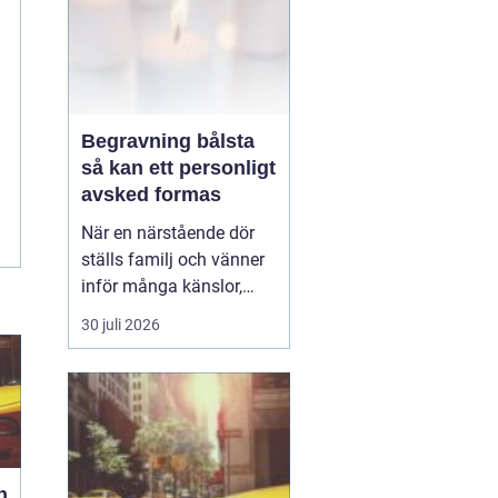
Begravning bålsta
så kan ett personligt
avsked formas
När en närstående dör
ställs familj och vänner
inför många känslor,
men också praktiska
30 juli 2026
beslut.
En begravning
Bålsta innebär
ofta en
ceremoni i någon av
Håbo församlings kyrkor
eller ka...
h