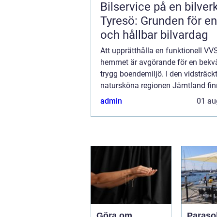
Bilservice på en bilver
Tyresö: Grunden för en
och hållbar bilvardag
Att upprätthålla en funktionell VVS
hemmet är avgörande för en bek
trygg boendemiljö. I den vidsträck
natursköna regionen Jämtland finn
rikt utbud av professionella V...
admin
01 au
Göra om
Parasol