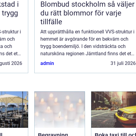
kstad i
Blombud stockholm så väljer
 trygg
du rätt blommor för varje
tillfälle
-struktur i
Att upprätthålla en funktionell VVS-struktur i
väm och
hemmet är avgörande för en bekväm och
ta och
trygg boendemiljö. I den vidsträckta och
s det ett
natursköna regionen Jämtland finns det ett
rikt utbud av professionella V...
gusti 2026
admin
31 juli 2026
l
Begravning
Boka taxi till oc