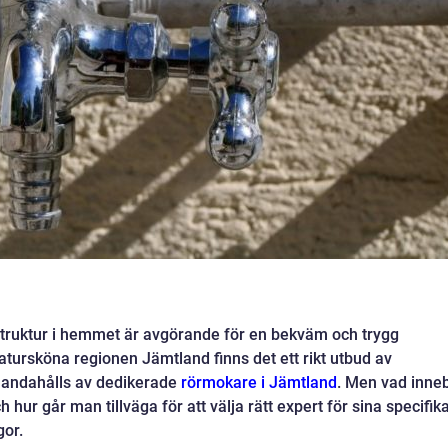
-struktur i hemmet är avgörande för en bekväm och trygg
atursköna regionen Jämtland finns det ett rikt utbud av
lhandahålls av dedikerade
rörmokare i Jämtland
. Men vad inne
hur går man tillväga för att välja rätt expert för sina specifik
gor.