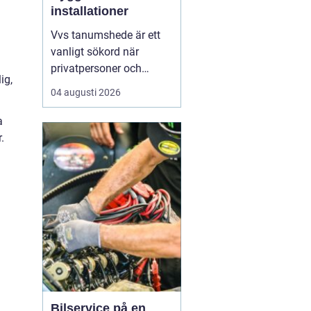
installationer
Vvs tanumshede är ett
vanligt sökord när
privatpersoner och
ig,
företag behöver hjälp
04 augusti 2026
med värme, vatten och
sanitet i norra bohuslän.
a
Många undrar vad som
.
skiljer en seriös vvs
partner från en tillfällig
lösning, hur en
installation bör gå till
och vilka...
Bilservice på en