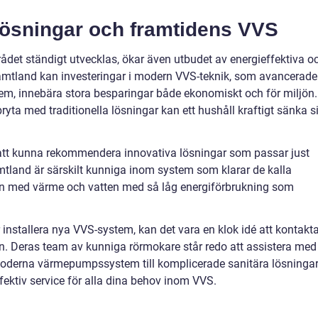
lösningar och framtidens VVS
ådet ständigt utvecklas, ökar även utbudet av energieffektiva o
Jämtland kan investeringar i modern VVS-teknik, som avancerade
, innebära stora besparingar både ekonomiskt och för miljön.
yta med traditionella lösningar kan ett hushåll kraftigt sänka s
att kunna rekommendera innovativa lösningar som passar just
mtland är särskilt kunniga inom system som klarar de kalla
llen med värme och vatten med så låg energiförbrukning som
installera nya VVS-system, kan det vara en klok idé att kontakt
n. Deras team av kunniga rörmokare står redo att assistera med
v moderna värmepumpssystem till komplicerade sanitära lösningar
fektiv service för alla dina behov inom VVS.