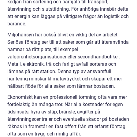
kedjan från sortering och bärhjälp till transport,
återvinning och slutstädning. För anhöriga innebär detta
att energin kan läggas på viktigare frågor än logistik och
bärande.
Miljöhänsyn har också blivit en viktig del av arbetet.
Seriösa företag ser till att saker som går att återanvända
hamnar på rätt plats, till exempel
välgörenhetsorganisationer eller secondhandbutiker.
Metall, elektronik, trä och farligt avfall sorteras och
lämnas på rätt station. Denna typ av ansvarsfull
hantering minskar klimatavtrycket och skapar ett mer
hållbart flöde för alla saker som lämnar bostaden.
Ekonomiskt kan en professionell tömning ofta vara mer
fördelaktig än många tror. När alla kostnader för egen
tidsinsats, hyra av släp, bränsle, avgifter på
återvinningscentraler och eventuella skador på bostaden
räknas in framstår en fast offert från ett erfaret företag
ofta som en trygg och rimlig affär.