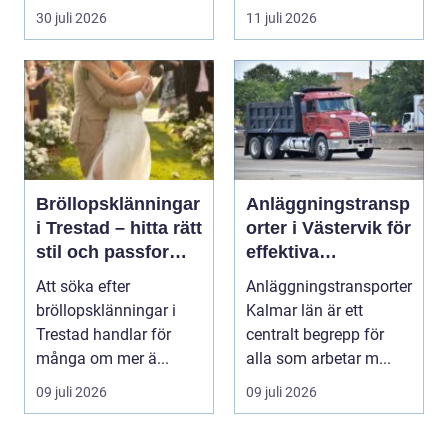
säker...
inte...
30 juli 2026
11 juli 2026
Bröllopsklänningar
Anläggningstransp
i Trestad – hitta rätt
orter i Västervik för
stil och passform
effektiva
inför den stora
byggprojekt
Att söka efter
Anläggningstransporter
dagen
bröllopsklänningar i
Kalmar län är ett
Trestad handlar för
centralt begrepp för
många om mer ä...
alla som arbetar m...
09 juli 2026
09 juli 2026