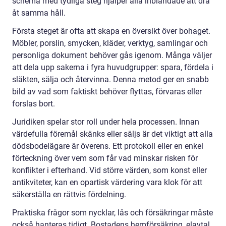
schema med tydliga steg hjälper alla inblandade att dra
åt samma håll.
Första steget är ofta att skapa en översikt över bohaget.
Möbler, porslin, smycken, kläder, verktyg, samlingar och
personliga dokument behöver gås igenom. Många väljer
att dela upp sakerna i fyra huvudgrupper: spara, fördela i
släkten, sälja och återvinna. Denna metod ger en snabb
bild av vad som faktiskt behöver flyttas, förvaras eller
forslas bort.
Juridiken spelar stor roll under hela processen. Innan
värdefulla föremål skänks eller säljs är det viktigt att alla
dödsbodelägare är överens. Ett protokoll eller en enkel
förteckning över vem som får vad minskar risken för
konflikter i efterhand. Vid större värden, som konst eller
antikviteter, kan en opartisk värdering vara klok för att
säkerställa en rättvis fördelning.
Praktiska frågor som nycklar, lås och försäkringar måste
också hanteras tidigt. Bostadens hemförsäkring, elavtal,