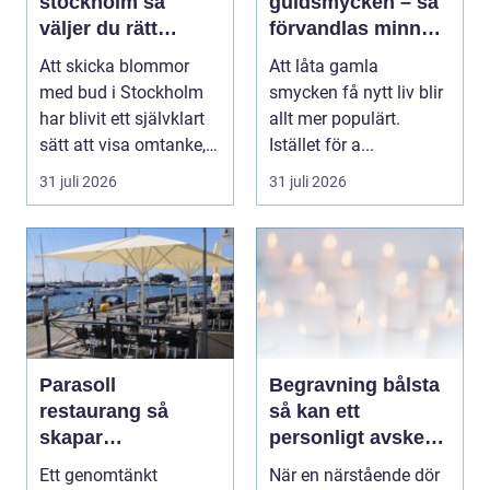
stockholm så
guldsmycken – så
väljer du rätt
förvandlas minnen
blommor för varje
till nya favoriter
Att skicka blommor
Att låta gamla
tillfälle
med bud i Stockholm
smycken få nytt liv blir
har blivit ett självklart
allt mer populärt.
sätt att visa omtanke,
Istället för a...
fira stora h...
31 juli 2026
31 juli 2026
Parasoll
Begravning bålsta
restaurang så
så kan ett
skapar
personligt avsked
uteserveringen rätt
formas
Ett genomtänkt
När en närstående dör
känsla året runt