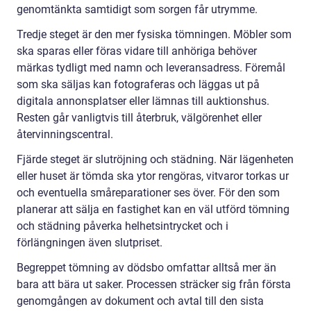
genomtänkta samtidigt som sorgen får utrymme.
Tredje steget är den mer fysiska tömningen. Möbler som
ska sparas eller föras vidare till anhöriga behöver
märkas tydligt med namn och leveransadress. Föremål
som ska säljas kan fotograferas och läggas ut på
digitala annonsplatser eller lämnas till auktionshus.
Resten går vanligtvis till återbruk, välgörenhet eller
återvinningscentral.
Fjärde steget är slutröjning och städning. När lägenheten
eller huset är tömda ska ytor rengöras, vitvaror torkas ur
och eventuella småreparationer ses över. För den som
planerar att sälja en fastighet kan en väl utförd tömning
och städning påverka helhetsintrycket och i
förlängningen även slutpriset.
Begreppet tömning av dödsbo omfattar alltså mer än
bara att bära ut saker. Processen sträcker sig från första
genomgången av dokument och avtal till den sista