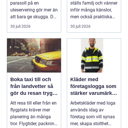
parasoll på en
ställs familj och vänner
uteservering gör mer än
inför många känslor,
att bara ge skugga. Det
men också praktiska
påverkar hur länge
beslut. En b...
30 juli 2026
30 juli 2026
gäs...
Boka taxi till och
Kläder med
från landvetter så
företagslogga som
gör du resan trygg
stärker varumärket
och smidig
varje dag
Att resa till eller från en
Arbetskläder med loga
flygplats kräver mer
används idag av
planering än många
företag som vill synas
tror. Flygtider, packning,
mer, skapa stolthet