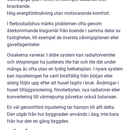
knackande.
Hög energiförbrukning utan motsvarande komfort.
I flerbostadshus märks problemen ofta genom
återkommande klagomål från boende i samma delar av
fastigheten, till exempel de översta våningsplanen eller
gavellägenheter.
Orsakerna varierar. I äldre system kan radiatorventiler
och strypningar ha justerats lite här och lite där under
många år, ofta utan en tydlig helhetsplan. I nyare system
kan injusteringen ha varit bristfällig från början eller
aldrig följts upp efter att huset tagits i bruk. Ändringar i
huset tilläggsisolering, fönsterbyten, nya radiatorer eller
konvertering till värmepump påverkar också balansen.
En väl genomförd injustering tar hänsyn till allt detta.
Den utgår från hur byggnaden används i dag, inte bara
från hur den en gång byggdes.