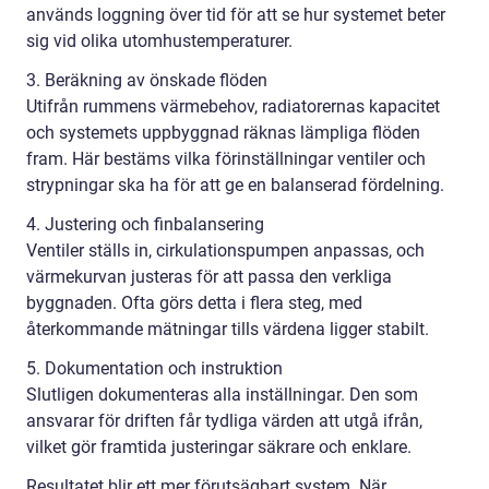
används loggning över tid för att se hur systemet beter
sig vid olika utomhustemperaturer.
3. Beräkning av önskade flöden
Utifrån rummens värmebehov, radiatorernas kapacitet
och systemets uppbyggnad räknas lämpliga flöden
fram. Här bestäms vilka förinställningar ventiler och
strypningar ska ha för att ge en balanserad fördelning.
4. Justering och finbalansering
Ventiler ställs in, cirkulationspumpen anpassas, och
värmekurvan justeras för att passa den verkliga
byggnaden. Ofta görs detta i flera steg, med
återkommande mätningar tills värdena ligger stabilt.
5. Dokumentation och instruktion
Slutligen dokumenteras alla inställningar. Den som
ansvarar för driften får tydliga värden att utgå ifrån,
vilket gör framtida justeringar säkrare och enklare.
Resultatet blir ett mer förutsägbart system. När