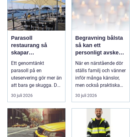
Parasoll
Begravning bålsta
restaurang så
så kan ett
skapar
personligt avsked
uteserveringen rätt
formas
Ett genomtänkt
När en närstående dör
känsla året runt
parasoll på en
ställs familj och vänner
uteservering gör mer än
inför många känslor,
att bara ge skugga. Det
men också praktiska
påverkar hur länge
beslut. En b...
30 juli 2026
30 juli 2026
gäs...