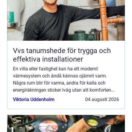
Vvs tanumshede för trygga och
effektiva installationer
En villa eller fastighet kan ha ett modernt
värmesystem och ändå kännas ojämnt varm.
Några rum blir för varma, andra för kalla och
energiräkningen sticker iväg utan att komforten
följer med. Ofta handlar problemet inte om
Viktoria Uddenholm
04 augusti 2026
värmepumpen eller pannan, ut...