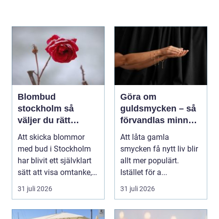
Blombud
Göra om
stockholm så
guldsmycken – så
väljer du rätt
förvandlas minnen
blommor för varje
till nya favoriter
Att skicka blommor
Att låta gamla
tillfälle
med bud i Stockholm
smycken få nytt liv blir
har blivit ett självklart
allt mer populärt.
sätt att visa omtanke,
Istället för a...
fira stora h...
31 juli 2026
31 juli 2026