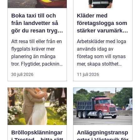
Boka taxi till och
Kläder med
från landvetter så
företagslogga som
gör du resan trygg
stärker varumärket
och smidig
varje dag
Att resa till eller från en
Arbetskläder med loga
flygplats kräver mer
används idag av
planering än många
företag som vill synas
tror. Flygtider, packning,
mer, skapa stolthet
säker...
inte...
30 juli 2026
11 juli 2026
Bröllopsklänningar
Anläggningstransp
i Trestad – hitta rätt
orter i Västervik för