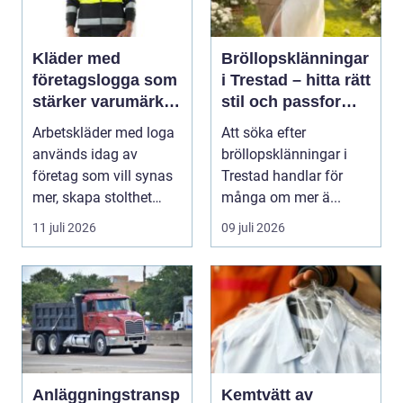
Kläder med
Bröllopsklänningar
företagslogga som
i Trestad – hitta rätt
stärker varumärket
stil och passform
varje dag
inför den stora
Arbetskläder med loga
Att söka efter
dagen
används idag av
bröllopsklänningar i
företag som vill synas
Trestad handlar för
mer, skapa stolthet
många om mer ä...
inte...
11 juli 2026
09 juli 2026
Anläggningstransp
Kemtvätt av