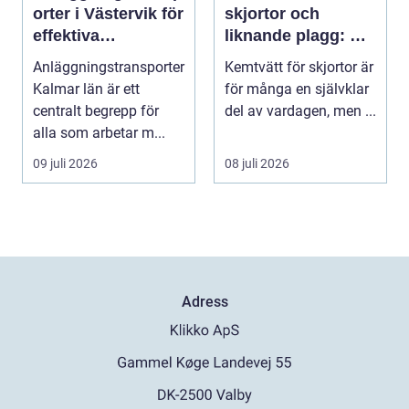
orter i Västervik för
skjortor och
effektiva
liknande plagg: Så
byggprojekt
fungerar
Anläggningstransporter
Kemtvätt för skjortor är
professionell
Kalmar län är ett
för många en självklar
klädvård i
centralt begrepp för
del av vardagen, men ...
praktiken
alla som arbetar m...
09 juli 2026
08 juli 2026
Adress