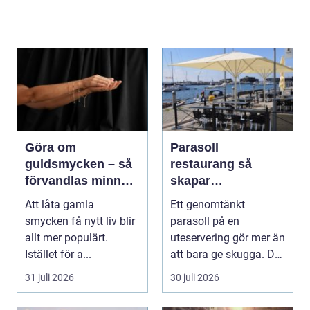
Göra om
Parasoll
guldsmycken – så
restaurang så
förvandlas minnen
skapar
till nya favoriter
uteserveringen rätt
Att låta gamla
Ett genomtänkt
känsla året runt
smycken få nytt liv blir
parasoll på en
allt mer populärt.
uteservering gör mer än
Istället för a...
att bara ge skugga. Det
påverkar hur länge
31 juli 2026
30 juli 2026
gäs...