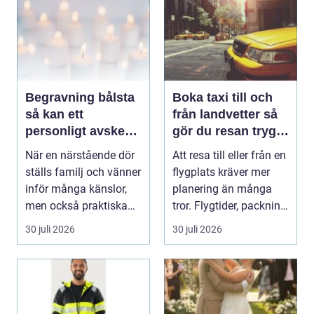
Begravning bålsta
Boka taxi till och
så kan ett
från landvetter så
personligt avsked
gör du resan trygg
formas
och smidig
När en närstående dör
Att resa till eller från en
ställs familj och vänner
flygplats kräver mer
inför många känslor,
planering än många
men också praktiska
tror. Flygtider, packning,
beslut. En b...
säker...
30 juli 2026
30 juli 2026