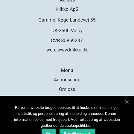
web:
www.klikko.dk
Menu
Annonsering
Om oss
Cookies
På vores website bruges cookies til at huske dine indstillinger,
Kontakta oss
statistik og personalisering af indhold og annoncer. Denne
Sitemap
information deles med tredjepart. Ved fortsat brug af websiden
godkender du cookiepolitikken.
Ok
Privatlivspolitik