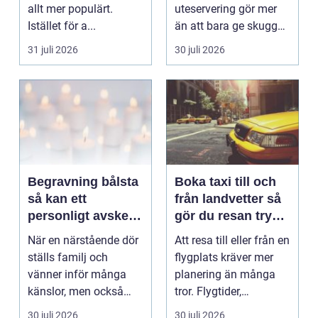
allt mer populärt.
uteservering gör mer
Istället för a...
än att bara ge skugga.
Det påverkar hur länge
31 juli 2026
30 juli 2026
gäs...
Begravning bålsta
Boka taxi till och
så kan ett
från landvetter så
personligt avsked
gör du resan trygg
formas
och smidig
När en närstående dör
Att resa till eller från en
ställs familj och
flygplats kräver mer
vänner inför många
planering än många
känslor, men också
tror. Flygtider,
praktiska beslut. En b...
packning, säker...
30 juli 2026
30 juli 2026