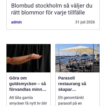
Blombud stockholm så väljer du
rätt blommor för varje tillfälle
admin
31 juli 2026
Göra om
Parasoll
guldsmycken – så
restaurang så
förvandlas minnen
skapar
till nya favoriter
uteserveringen rätt
Att låta gamla
Ett genomtänkt
känsla året runt
smycken få nytt liv blir
parasoll på en