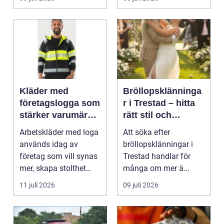
Kläder med
Bröllopsklänninga
företagslogga som
r i Trestad – hitta
stärker varumärket
rätt stil och
varje dag
passform inför den
Arbetskläder med loga
Att söka efter
stora dagen
används idag av
bröllopsklänningar i
företag som vill synas
Trestad handlar för
mer, skapa stolthet
många om mer ä...
inte...
11 juli 2026
09 juli 2026