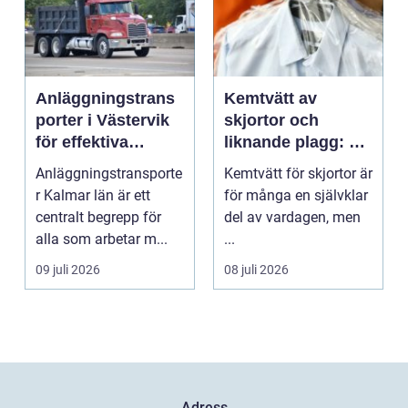
Anläggningstrans
Kemtvätt av
porter i Västervik
skjortor och
för effektiva
liknande plagg: Så
byggprojekt
fungerar
Anläggningstransporte
Kemtvätt för skjortor är
professionell
r Kalmar län är ett
för många en självklar
klädvård i
centralt begrepp för
del av vardagen, men
praktiken
alla som arbetar m...
...
09 juli 2026
08 juli 2026
Adress