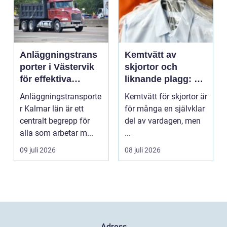
Anläggningstrans
Kemtvätt av
porter i Västervik
skjortor och
för effektiva
liknande plagg: Så
byggprojekt
fungerar
Anläggningstransporte
Kemtvätt för skjortor är
professionell
r Kalmar län är ett
för många en självklar
klädvård i
centralt begrepp för
del av vardagen, men
praktiken
alla som arbetar m...
...
09 juli 2026
08 juli 2026
Adress