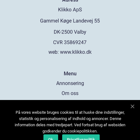
web:
www.klikko.dk
Menu
Annonsering
Om oss
Cookies
På vores website bruges cookies til at huske dine indstillinger,
Kontakta oss
statistik og personalisering af indhold og annoncer. Denne
Sitemap
information deles med tredjepart. Ved fortsat brug af websiden
godkender du cookiepolitikken.
Ok
Privatlivspolitik