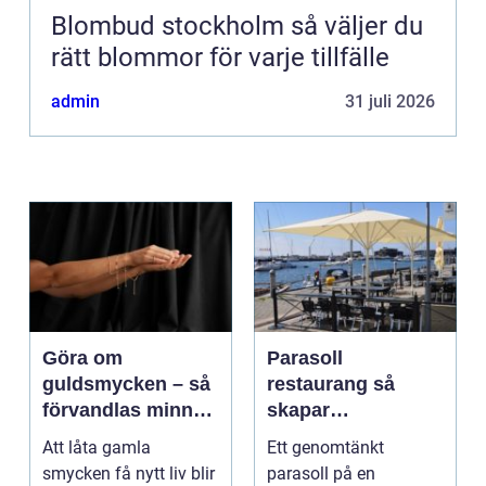
Blombud stockholm så väljer du
rätt blommor för varje tillfälle
admin
31 juli 2026
Göra om
Parasoll
guldsmycken – så
restaurang så
förvandlas minnen
skapar
till nya favoriter
uteserveringen rätt
Att låta gamla
Ett genomtänkt
känsla året runt
smycken få nytt liv blir
parasoll på en