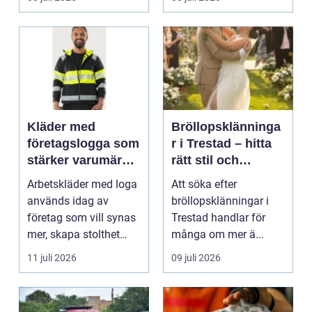
Kläder med
Bröllopsklänninga
företagslogga som
r i Trestad – hitta
stärker varumärket
rätt stil och
varje dag
passform inför den
Arbetskläder med loga
Att söka efter
stora dagen
används idag av
bröllopsklänningar i
företag som vill synas
Trestad handlar för
mer, skapa stolthet
många om mer ä...
inte...
11 juli 2026
09 juli 2026