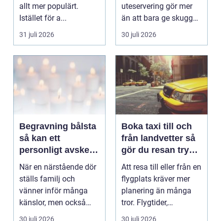
allt mer populärt.
uteservering gör mer
Istället för a...
än att bara ge skugga.
Det påverkar hur länge
31 juli 2026
30 juli 2026
gäs...
Begravning bålsta
Boka taxi till och
så kan ett
från landvetter så
personligt avsked
gör du resan trygg
formas
och smidig
När en närstående dör
Att resa till eller från en
ställs familj och
flygplats kräver mer
vänner inför många
planering än många
känslor, men också
tror. Flygtider,
praktiska beslut. En b...
packning, säker...
30 juli 2026
30 juli 2026