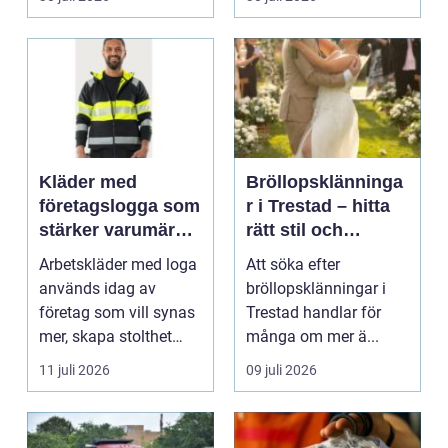
Kläder med
Bröllopsklänninga
företagslogga som
r i Trestad – hitta
stärker varumärket
rätt stil och
varje dag
passform inför den
Arbetskläder med loga
Att söka efter
stora dagen
används idag av
bröllopsklänningar i
företag som vill synas
Trestad handlar för
mer, skapa stolthet
många om mer ä...
inte...
11 juli 2026
09 juli 2026