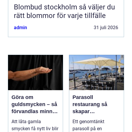
Blombud stockholm så väljer du
rätt blommor för varje tillfälle
admin
31 juli 2026
Göra om
Parasoll
guldsmycken – så
restaurang så
förvandlas minnen
skapar
till nya favoriter
uteserveringen rätt
Att låta gamla
Ett genomtänkt
känsla året runt
smycken få nytt liv blir
parasoll på en