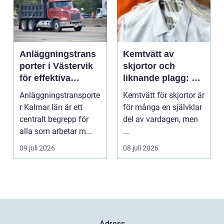
Anläggningstrans
Kemtvätt av
porter i Västervik
skjortor och
för effektiva
liknande plagg: Så
byggprojekt
fungerar
Anläggningstransporte
Kemtvätt för skjortor är
professionell
r Kalmar län är ett
för många en självklar
klädvård i
centralt begrepp för
del av vardagen, men
praktiken
alla som arbetar m...
...
09 juli 2026
08 juli 2026
Adress