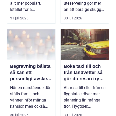
allt mer populärt.
uteservering gör mer
Istället för a...
än att bara ge skugga.
Det påverkar hur länge
31 juli 2026
30 juli 2026
gäs...
Begravning bålsta
Boka taxi till och
så kan ett
från landvetter så
personligt avsked
gör du resan trygg
formas
och smidig
När en närstående dör
Att resa till eller från en
ställs familj och
flygplats kräver mer
vänner inför många
planering än många
känslor, men också
tror. Flygtider,
praktiska beslut. En b...
packning, säker...
30 juli 2026
30 juli 2026