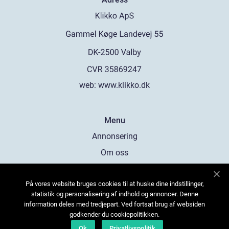
web:
www.klikko.dk
Menu
Annonsering
Om oss
Cookies
På vores website bruges cookies til at huske dine indstillinger,
Kontakta oss
statistik og personalisering af indhold og annoncer. Denne
Sitemap
information deles med tredjepart. Ved fortsat brug af websiden
godkender du cookiepolitikken.
Ok
Privatlivspolitik