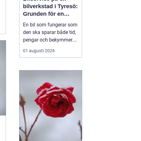
bilverkstad i Tyresö:
Grunden för en
trygg och hållbar
En bil som fungerar som
bilvardag
den ska sparar både tid,
pengar och bekymmer.
För många förare blir
01 augusti 2026
servicefrågan ändå
något som skjuts upp
tills en varningslampa
börjar lysa eller ett ljud
känns fel. Ge...