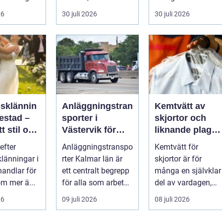
Det
praktiska beslut. En
Flygtider, packning,
26
30 juli 2026
30 juli 2026
 hur länge
b...
säker...
psklännin
Anläggningstran
Kemtvätt av
restad –
sporter i
skjortor och
tt stil och
Västervik för
liknande plagg:
rm inför
effektiva
Så fungerar
efter
Anläggningstranspo
Kemtvätt för
ora dagen
byggprojekt
professionell
klänningar i
rter Kalmar län är
skjortor är för
klädvård i
handlar för
ett centralt begrepp
många en självklar
praktiken
m mer ä...
för alla som arbetar
del av vardagen,
m...
men ...
26
09 juli 2026
08 juli 2026