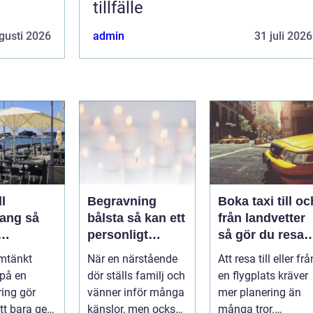
tillfälle
gusti 2026
admin
31 juli 2026
l
Begravning
Boka taxi till oc
ng så
bålsta så kan ett
från landvetter
personligt
så gör du resan
veringen
avsked formas
trygg och
mtänkt
När en närstående
Att resa till eller frå
nsla året
smidig
 på en
dör ställs familj och
en flygplats kräver
ring gör
vänner inför många
mer planering än
tt bara ge
känslor, men också
många tror.