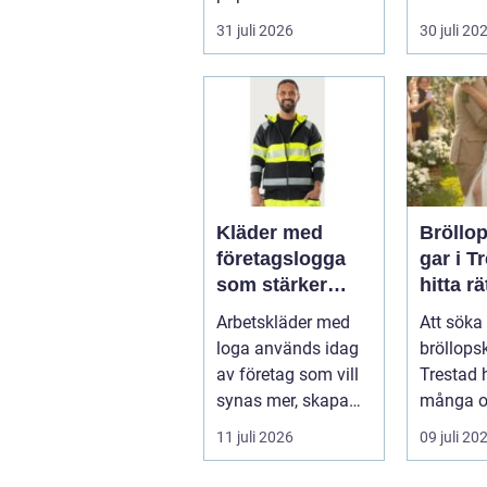
a...
skugga. 
31 juli 2026
30 juli 20
påverkar
gäs...
Kläder med
Bröllo
företagslogga
gar i T
som stärker
hitta rä
varumärket
passfo
Arbetskläder med
Att söka 
varje dag
den st
loga används idag
bröllops
av företag som vill
Trestad 
synas mer, skapa
många o
stolthet inte...
11 juli 2026
09 juli 20