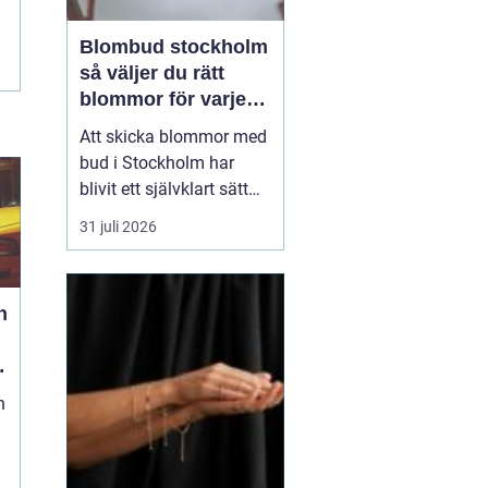
Blombud stockholm
så väljer du rätt
blommor för varje
tillfälle
Att skicka blommor med
bud i Stockholm har
blivit ett självklart sätt
att visa omtanke, fira
31 juli 2026
stora händelser eller
säga sådant som är
svårt att formulera i ord.
h
En bukett kan skapa
glädje på några
sekunder, oavsett om
mottagaren befinner sig
n
på konto...