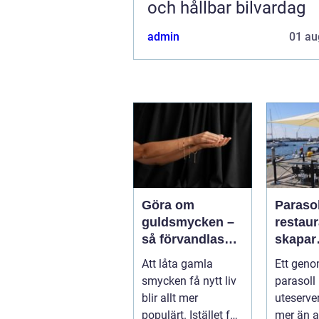
och hållbar bilvardag
admin
01 au
Göra om
Parasol
guldsmycken –
restaura
så förvandlas
skapar
minnen till nya
uteser
Att låta gamla
Ett geno
favoriter
rätt kä
smycken få nytt liv
parasoll
runt
blir allt mer
uteserve
populärt. Istället för
mer än a