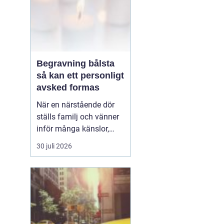
Begravning bålsta
så kan ett personligt
avsked formas
När en närstående dör
ställs familj och vänner
inför många känslor,
men också praktiska
30 juli 2026
beslut.
En begravning
Bålsta innebär
ofta en
ceremoni i någon av
Håbo församlings kyrkor
eller ka...