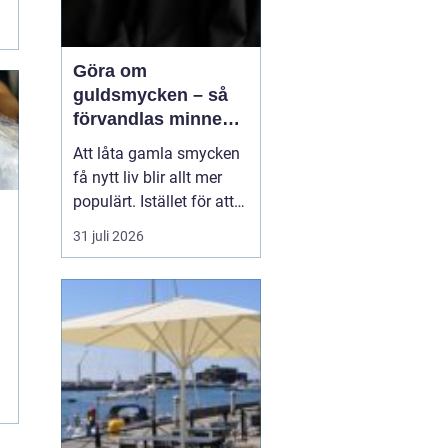
Göra om
guldsmycken – så
förvandlas minnen
till nya favoriter
Att låta gamla smycken
få nytt liv blir allt mer
populärt. Istället för att
låta arvegods ligga i en
31 juli 2026
låda kan de formas om
till något som både
passar stilen i dag och
bär med sig historien.
N&au...