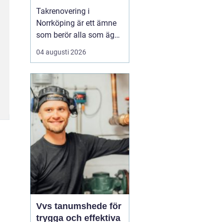
Takrenovering i
Norrköping är ett ämne
som berör alla som äger
hus, radhus eller
04 augusti 2026
flerfamiljshus i området.
Taket är husets
viktigaste skydd mot
regn, snö och fukt, och
en i tid genomförd
renovering kan sp...
Vvs tanumshede för
trygga och effektiva