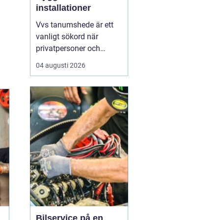
installationer
Vvs tanumshede är ett
vanligt sökord när
privatpersoner och
företag behöver hjälp
04 augusti 2026
med värme, vatten och
sanitet i norra bohuslän.
Många undrar vad som
skiljer en seriös vvs
partner från en tillfällig
lösning, hur en
installation bör gå till
och vilka...
Bilservice på en