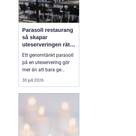
Parasoll restaurang
så skapar
uteserveringen rätt
känsla året runt
Ett genomtänkt parasoll
på en uteservering gör
mer än att bara ge
skugga. Det påverkar hur
30 juli 2026
länge gästerna stannar,
hur mycket de beställer
och om de väljer att
komma tillbaka. När
kraven på komfort,
hållbarhet och design
ökar, blir valet av
parasoll ...