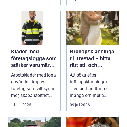
Kläder med
Bröllopsklänninga
företagslogga som
r i Trestad – hitta
stärker varumärket
rätt stil och
varje dag
passform inför den
Arbetskläder med loga
Att söka efter
stora dagen
används idag av
bröllopsklänningar i
företag som vill synas
Trestad handlar för
mer, skapa stolthet
många om mer ä...
inte...
11 juli 2026
09 juli 2026