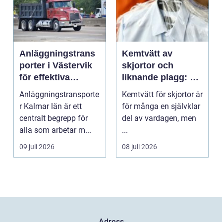
Anläggningstrans
Kemtvätt av
porter i Västervik
skjortor och
för effektiva
liknande plagg: Så
byggprojekt
fungerar
Anläggningstransporte
Kemtvätt för skjortor är
professionell
r Kalmar län är ett
för många en självklar
klädvård i
centralt begrepp för
del av vardagen, men
praktiken
alla som arbetar m...
...
09 juli 2026
08 juli 2026
Adress