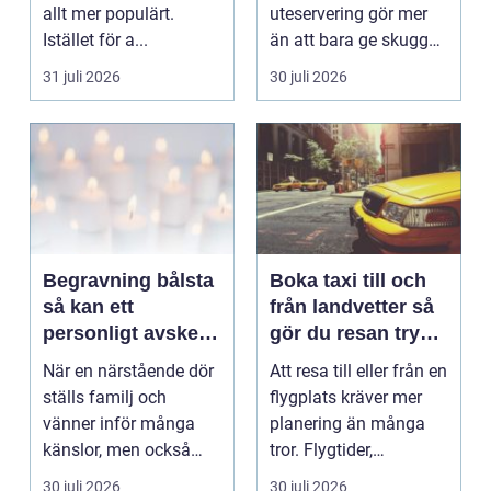
allt mer populärt.
uteservering gör mer
Istället för a...
än att bara ge skugga.
Det påverkar hur länge
31 juli 2026
30 juli 2026
gäs...
Begravning bålsta
Boka taxi till och
så kan ett
från landvetter så
personligt avsked
gör du resan trygg
formas
och smidig
När en närstående dör
Att resa till eller från en
ställs familj och
flygplats kräver mer
vänner inför många
planering än många
känslor, men också
tror. Flygtider,
praktiska beslut. En b...
packning, säker...
30 juli 2026
30 juli 2026