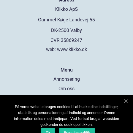
web:
www.klikko.dk
Menu
Annonsering
Om oss
Cookies
På vores website bruges cookies til at huske dine indstillinger,
Kontakta oss
statistik og personalisering af indhold og annoncer. Denne
Sitemap
information deles med tredjepart. Ved fortsat brug af websiden
godkender du cookiepolitikken.
Ok
Privatlivspolitik