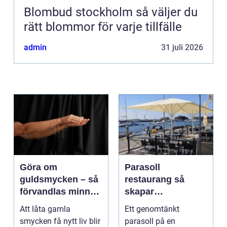
Blombud stockholm så väljer du
rätt blommor för varje tillfälle
admin
31 juli 2026
Göra om
Parasoll
guldsmycken – så
restaurang så
förvandlas minnen
skapar
till nya favoriter
uteserveringen rätt
Att låta gamla
Ett genomtänkt
känsla året runt
smycken få nytt liv blir
parasoll på en