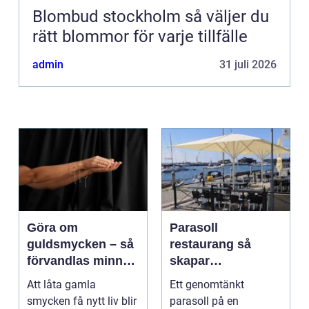
Blombud stockholm så väljer du
rätt blommor för varje tillfälle
admin
31 juli 2026
Göra om
Parasoll
guldsmycken – så
restaurang så
förvandlas minnen
skapar
till nya favoriter
uteserveringen rätt
Att låta gamla
Ett genomtänkt
känsla året runt
smycken få nytt liv blir
parasoll på en