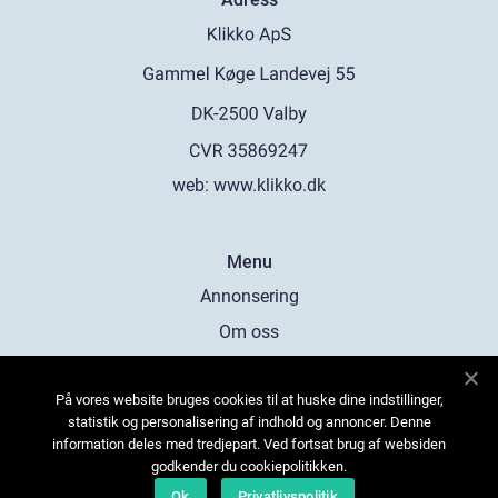
web:
www.klikko.dk
Menu
Annonsering
Om oss
Cookies
På vores website bruges cookies til at huske dine indstillinger,
Kontakta oss
statistik og personalisering af indhold og annoncer. Denne
Sitemap
information deles med tredjepart. Ved fortsat brug af websiden
godkender du cookiepolitikken.
Ok
Privatlivspolitik