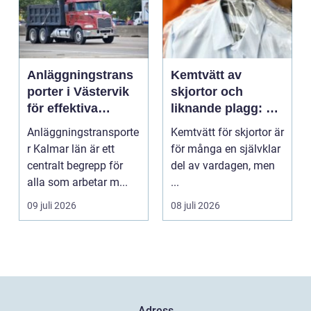
Anläggningstrans
Kemtvätt av
porter i Västervik
skjortor och
för effektiva
liknande plagg: Så
byggprojekt
fungerar
Anläggningstransporte
Kemtvätt för skjortor är
professionell
r Kalmar län är ett
för många en självklar
klädvård i
centralt begrepp för
del av vardagen, men
praktiken
alla som arbetar m...
...
09 juli 2026
08 juli 2026
Adress