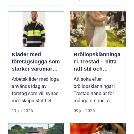
Kläder med
Bröllopsklänninga
företagslogga som
r i Trestad – hitta
stärker varumärket
rätt stil och
varje dag
passform inför den
Arbetskläder med loga
Att söka efter
stora dagen
används idag av
bröllopsklänningar i
företag som vill synas
Trestad handlar för
mer, skapa stolthet
många om mer ä...
inte...
11 juli 2026
09 juli 2026