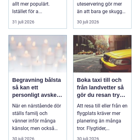
allt mer populärt.
uteservering gör mer
Istället för a...
än att bara ge skugga.
Det påverkar hur länge
31 juli 2026
30 juli 2026
gäs...
Begravning bålsta
Boka taxi till och
så kan ett
från landvetter så
personligt avsked
gör du resan trygg
formas
och smidig
När en närstående dör
Att resa till eller från en
ställs familj och
flygplats kräver mer
vänner inför många
planering än många
känslor, men också
tror. Flygtider,
praktiska beslut. En b...
packning, säker...
30 juli 2026
30 juli 2026