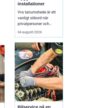
installationer
Vvs tanumshede är ett
vanligt sökord när
privatpersoner och
företag behöver hjälp
04 augusti 2026
med värme, vatten och
sanitet i norra bohuslän.
Många undrar vad som
skiljer en seriös vvs
partner från en tillfällig
lösning, hur en
installation bör gå till
och vilka...
Bilservice på en