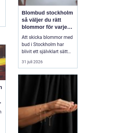
Blombud stockholm
så väljer du rätt
blommor för varje
tillfälle
Att skicka blommor med
bud i Stockholm har
blivit ett självklart sätt
att visa omtanke, fira
31 juli 2026
stora händelser eller
säga sådant som är
svårt att formulera i ord.
h
En bukett kan skapa
glädje på några
sekunder, oavsett om
mottagaren befinner sig
n
på konto...