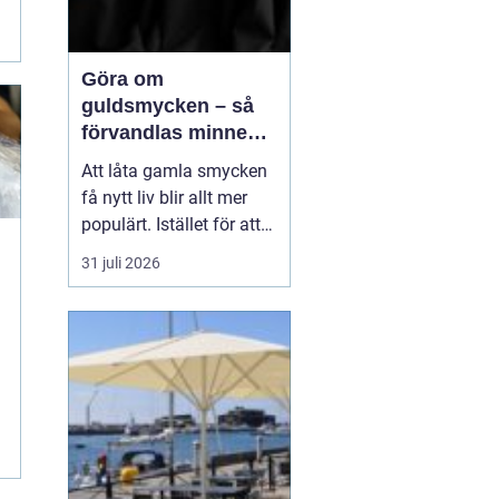
Göra om
guldsmycken – så
förvandlas minnen
till nya favoriter
Att låta gamla smycken
få nytt liv blir allt mer
populärt. Istället för att
låta arvegods ligga i en
31 juli 2026
låda kan de formas om
till något som både
passar stilen i dag och
bär med sig historien.
N&au...