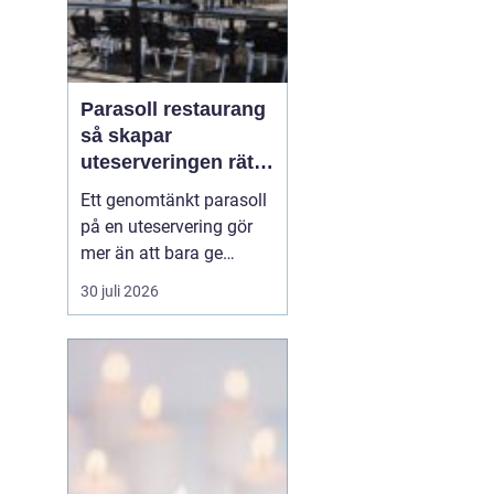
Parasoll restaurang
så skapar
uteserveringen rätt
känsla året runt
Ett genomtänkt parasoll
på en uteservering gör
mer än att bara ge
skugga. Det påverkar hur
30 juli 2026
länge gästerna stannar,
hur mycket de beställer
och om de väljer att
komma tillbaka. När
kraven på komfort,
hållbarhet och design
ökar, blir valet av
parasoll ...