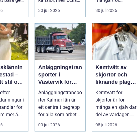
tt bara ge
känslor, men också
många tror.
Det
praktiska beslut. En
Flygtider, packning,
26
30 juli 2026
30 juli 2026
 hur länge
b...
säker...
psklännin
Anläggningstran
Kemtvätt av
restad –
sporter i
skjortor och
tt stil och
Västervik för
liknande plagg:
rm inför
effektiva
Så fungerar
efter
Anläggningstranspo
Kemtvätt för
ora dagen
byggprojekt
professionell
klänningar i
rter Kalmar län är
skjortor är för
klädvård i
handlar för
ett centralt begrepp
många en självklar
praktiken
m mer ä...
för alla som arbetar
del av vardagen,
m...
men ...
26
09 juli 2026
08 juli 2026