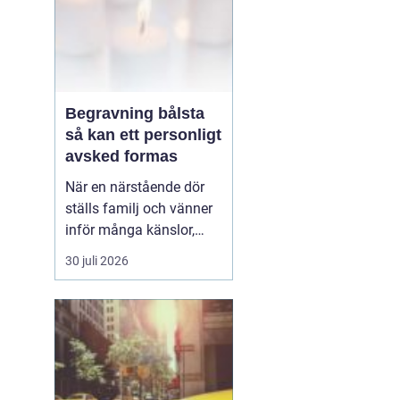
Begravning bålsta
så kan ett personligt
avsked formas
När en närstående dör
ställs familj och vänner
inför många känslor,
men också praktiska
30 juli 2026
beslut.
En begravning
Bålsta innebär
ofta en
ceremoni i någon av
Håbo församlings kyrkor
eller ka...