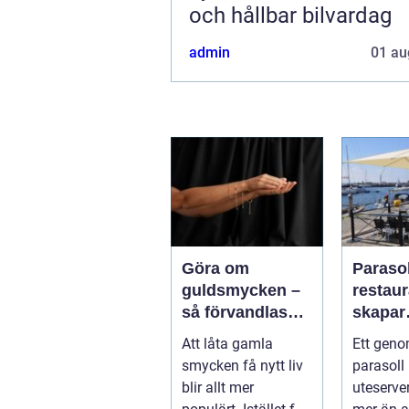
och hållbar bilvardag
admin
01 au
Göra om
Parasol
guldsmycken –
restaura
så förvandlas
skapar
minnen till nya
uteser
Att låta gamla
Ett geno
favoriter
rätt kä
smycken få nytt liv
parasoll
runt
blir allt mer
uteserve