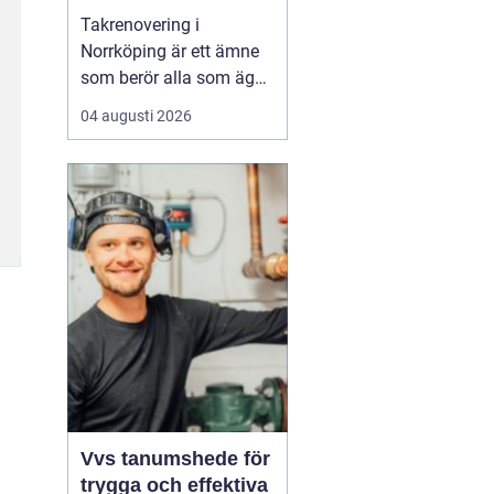
Takrenovering i
Norrköping är ett ämne
som berör alla som äger
hus, radhus eller
04 augusti 2026
flerfamiljshus i området.
Taket är husets
viktigaste skydd mot
regn, snö och fukt, och
en i tid genomförd
renovering kan sp...
Vvs tanumshede för
trygga och effektiva