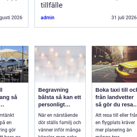
tillfälle
gusti 2026
admin
31 juli 2026
l
Begravning
Boka taxi till oc
ng så
bålsta så kan ett
från landvetter
personligt
så gör du resan
veringen
avsked formas
trygg och
mtänkt
När en närstående
Att resa till eller frå
nsla året
smidig
 på en
dör ställs familj och
en flygplats kräver
ring gör
vänner inför många
mer planering än