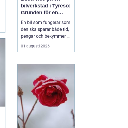
bilverkstad i Tyresö:
Grunden för en
trygg och hållbar
En bil som fungerar som
bilvardag
den ska sparar både tid,
pengar och bekymmer.
För många förare blir
01 augusti 2026
servicefrågan ändå
något som skjuts upp
tills en varningslampa
börjar lysa eller ett ljud
känns fel. Ge...