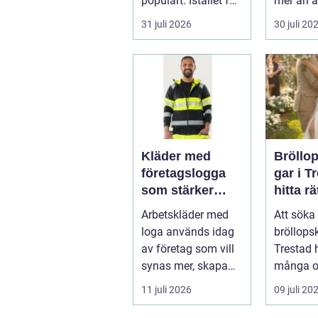
populärt. Istället för
mer än a
a...
skugga. 
31 juli 2026
30 juli 20
påverkar
gäs...
Kläder med
Bröllo
företagslogga
gar i T
som stärker
hitta rä
varumärket
passfo
Arbetskläder med
Att söka 
varje dag
den st
loga används idag
bröllops
av företag som vill
Trestad 
synas mer, skapa
många o
stolthet inte...
11 juli 2026
09 juli 20