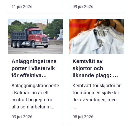
inte...
11 juli 2026
09 juli 2026
Anläggningstrans
Kemtvätt av
porter i Västervik
skjortor och
för effektiva
liknande plagg: Så
byggprojekt
fungerar
Anläggningstransporte
Kemtvätt för skjortor är
professionell
r Kalmar län är ett
för många en självklar
klädvård i
centralt begrepp för
del av vardagen, men
praktiken
alla som arbetar m...
...
09 juli 2026
08 juli 2026