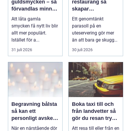
guldsmycken – så
restaurang så
förvandlas minnen
skapar
till nya favoriter
uteserveringen rätt
Att låta gamla
Ett genomtänkt
känsla året runt
smycken få nytt liv blir
parasoll på en
allt mer populärt.
uteservering gör mer
Istället för a...
än att bara ge skugga.
Det påverkar hur länge
31 juli 2026
30 juli 2026
gäs...
Begravning bålsta
Boka taxi till och
så kan ett
från landvetter så
personligt avsked
gör du resan trygg
formas
och smidig
När en närstående dör
Att resa till eller från en