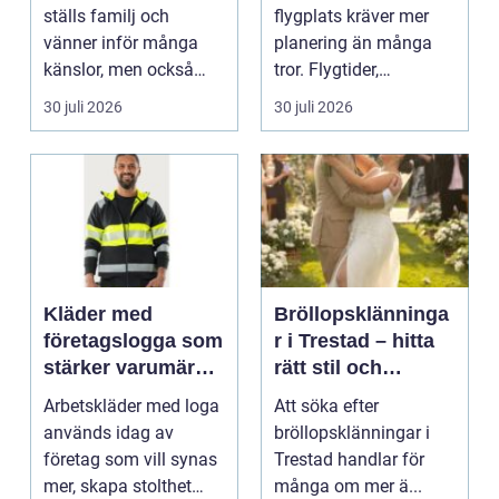
ställs familj och
flygplats kräver mer
vänner inför många
planering än många
känslor, men också
tror. Flygtider,
praktiska beslut. En b...
packning, säker...
30 juli 2026
30 juli 2026
Kläder med
Bröllopsklänninga
företagslogga som
r i Trestad – hitta
stärker varumärket
rätt stil och
varje dag
passform inför den
Arbetskläder med loga
Att söka efter
stora dagen
används idag av
bröllopsklänningar i
företag som vill synas
Trestad handlar för
mer, skapa stolthet
många om mer ä...