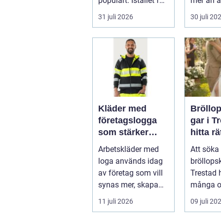
populärt. Istället för
mer än a
a...
skugga. 
31 juli 2026
30 juli 20
påverkar
gäs...
Kläder med
Bröllo
företagslogga
gar i T
som stärker
hitta rä
varumärket
passfo
Arbetskläder med
Att söka 
varje dag
den st
loga används idag
bröllops
av företag som vill
Trestad 
synas mer, skapa
många o
stolthet inte...
11 juli 2026
09 juli 20