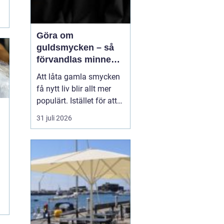
Göra om
guldsmycken – så
förvandlas minnen
till nya favoriter
Att låta gamla smycken
få nytt liv blir allt mer
populärt. Istället för att
låta arvegods ligga i en
31 juli 2026
låda kan de formas om
till något som både
passar stilen i dag och
bär med sig historien.
N&au...