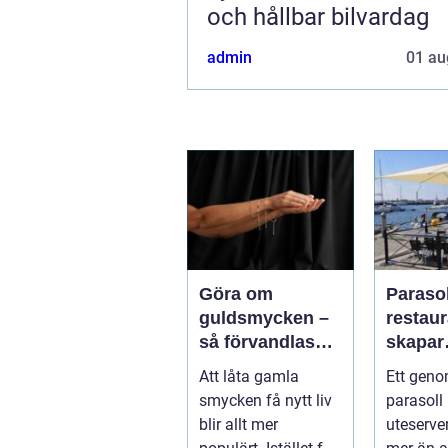
och hållbar bilvardag
admin
01 au
Göra om
Parasol
guldsmycken –
restaura
så förvandlas
skapar
minnen till nya
uteser
Att låta gamla
Ett geno
favoriter
rätt kä
smycken få nytt liv
parasoll
runt
blir allt mer
uteserve