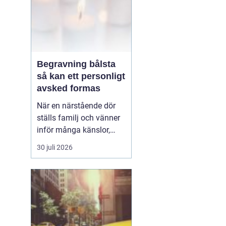
Begravning bålsta
så kan ett personligt
avsked formas
När en närstående dör
ställs familj och vänner
inför många känslor,
men också praktiska
30 juli 2026
beslut.
En begravning
Bålsta innebär
ofta en
ceremoni i någon av
Håbo församlings kyrkor
eller ka...