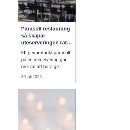
Parasoll restaurang
så skapar
uteserveringen rätt
känsla året runt
Ett genomtänkt parasoll
på en uteservering gör
mer än att bara ge
skugga. Det påverkar hur
30 juli 2026
länge gästerna stannar,
hur mycket de beställer
och om de väljer att
komma tillbaka. När
kraven på komfort,
hållbarhet och design
ökar, blir valet av
parasoll ...