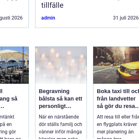
tillfälle
gusti 2026
admin
31 juli 2026
l
Begravning
Boka taxi till oc
ng så
bålsta så kan ett
från landvetter
personligt
så gör du resan
veringen
avsked formas
trygg och
mtänkt
När en närstående
Att resa till eller frå
nsla året
smidig
 på en
dör ställs familj och
en flygplats kräver
ring gör
vänner inför många
mer planering än