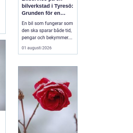
bilverkstad i Tyresö:
Grunden för en
trygg och hållbar
En bil som fungerar som
bilvardag
den ska sparar både tid,
pengar och bekymmer.
För många förare blir
01 augusti 2026
servicefrågan ändå
något som skjuts upp
tills en varningslampa
börjar lysa eller ett ljud
känns fel. Ge...