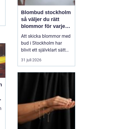
Blombud stockholm
så väljer du rätt
blommor för varje
tillfälle
Att skicka blommor med
bud i Stockholm har
blivit ett självklart sätt
att visa omtanke, fira
31 juli 2026
stora händelser eller
säga sådant som är
svårt att formulera i ord.
h
En bukett kan skapa
glädje på några
sekunder, oavsett om
mottagaren befinner sig
n
på konto...