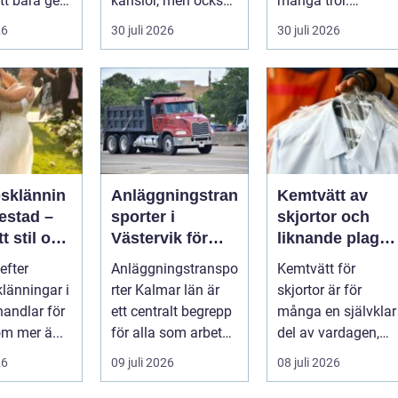
tt bara ge
känslor, men också
många tror.
Det
praktiska beslut. En
Flygtider, packning,
26
30 juli 2026
30 juli 2026
 hur länge
b...
säker...
psklännin
Anläggningstran
Kemtvätt av
restad –
sporter i
skjortor och
tt stil och
Västervik för
liknande plagg:
rm inför
effektiva
Så fungerar
efter
Anläggningstranspo
Kemtvätt för
ora dagen
byggprojekt
professionell
klänningar i
rter Kalmar län är
skjortor är för
klädvård i
handlar för
ett centralt begrepp
många en självklar
praktiken
m mer ä...
för alla som arbetar
del av vardagen,
m...
men ...
26
09 juli 2026
08 juli 2026