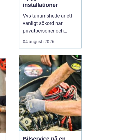
installationer
Vvs tanumshede är ett
vanligt sökord när
privatpersoner och
företag behöver hjälp
04 augusti 2026
med värme, vatten och
sanitet i norra bohuslän.
Många undrar vad som
skiljer en seriös vvs
partner från en tillfällig
lösning, hur en
installation bör gå till
och vilka...
Bilservice på en