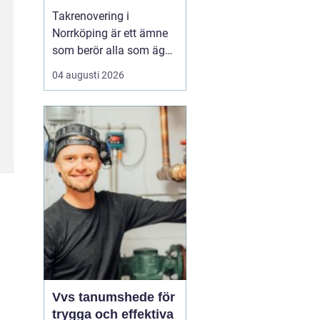
Takrenovering i
Norrköping är ett ämne
som berör alla som äger
hus, radhus eller
04 augusti 2026
flerfamiljshus i området.
Taket är husets
viktigaste skydd mot
regn, snö och fukt, och
en i tid genomförd
renovering kan sp...
Vvs tanumshede för
trygga och effektiva