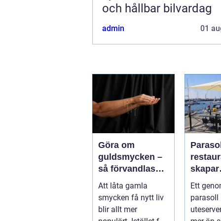
och hållbar bilvardag
admin
01 au
Göra om
Parasol
guldsmycken –
restaura
så förvandlas
skapar
minnen till nya
uteser
Att låta gamla
Ett geno
favoriter
rätt kä
smycken få nytt liv
parasoll
runt
blir allt mer
uteserve