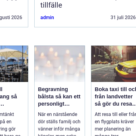
tillfälle
gusti 2026
admin
31 juli 2026
l
Begravning
Boka taxi till oc
ng så
bålsta så kan ett
från landvetter
personligt
så gör du resan
veringen
avsked formas
trygg och
mtänkt
När en närstående
Att resa till eller frå
nsla året
smidig
 på en
dör ställs familj och
en flygplats kräver
ring gör
vänner inför många
mer planering än