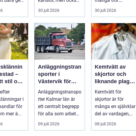
tt bara ge
känslor, men också
många tror.
Det
praktiska beslut. En
Flygtider, packning,
26
30 juli 2026
30 juli 2026
 hur länge
b...
säker...
psklännin
Anläggningstran
Kemtvätt av
restad –
sporter i
skjortor och
tt stil och
Västervik för
liknande plagg:
rm inför
effektiva
Så fungerar
efter
Anläggningstranspo
Kemtvätt för
ora dagen
byggprojekt
professionell
klänningar i
rter Kalmar län är
skjortor är för
klädvård i
handlar för
ett centralt begrepp
många en självklar
praktiken
m mer ä...
för alla som arbetar
del av vardagen,
m...
men ...
26
09 juli 2026
08 juli 2026