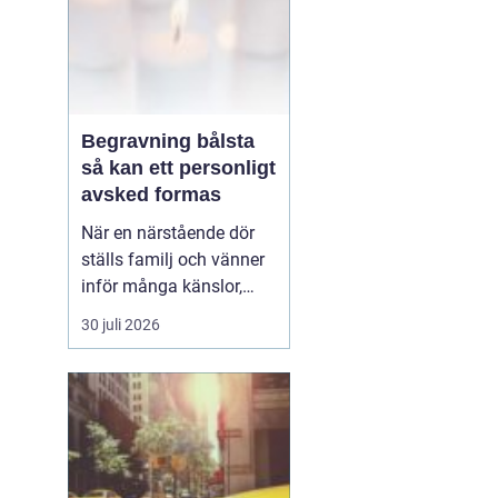
Begravning bålsta
så kan ett personligt
avsked formas
När en närstående dör
ställs familj och vänner
inför många känslor,
men också praktiska
30 juli 2026
beslut.
En begravning
Bålsta innebär
ofta en
ceremoni i någon av
Håbo församlings kyrkor
eller ka...