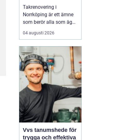
Takrenovering i
Norrköping är ett ämne
som berör alla som äger
hus, radhus eller
04 augusti 2026
flerfamiljshus i området.
Taket är husets
viktigaste skydd mot
regn, snö och fukt, och
en i tid genomförd
renovering kan sp...
Vvs tanumshede för
trygga och effektiva