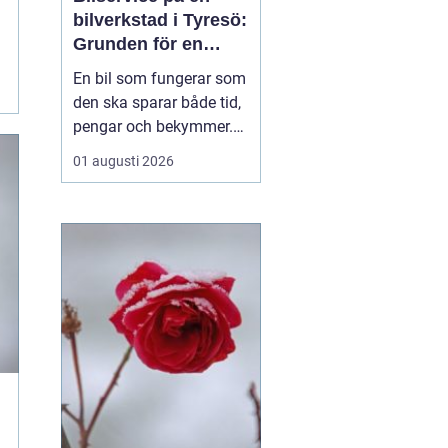
bilverkstad i Tyresö:
Grunden för en
trygg och hållbar
En bil som fungerar som
bilvardag
den ska sparar både tid,
pengar och bekymmer.
För många förare blir
01 augusti 2026
servicefrågan ändå
något som skjuts upp
tills en varningslampa
börjar lysa eller ett ljud
känns fel. Ge...