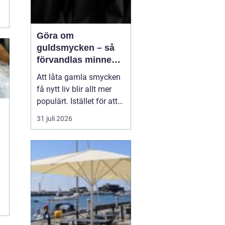
Göra om
guldsmycken – så
förvandlas minnen
till nya favoriter
Att låta gamla smycken
få nytt liv blir allt mer
populärt. Istället för att
låta arvegods ligga i en
31 juli 2026
låda kan de formas om
till något som både
passar stilen i dag och
bär med sig historien.
N&au...