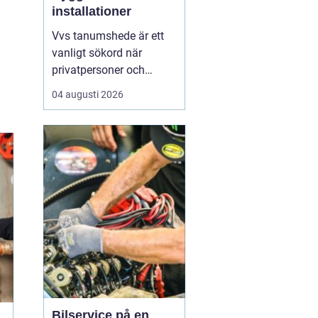
installationer
Vvs tanumshede är ett
vanligt sökord när
privatpersoner och
företag behöver hjälp
04 augusti 2026
med värme, vatten och
sanitet i norra bohuslän.
Många undrar vad som
skiljer en seriös vvs
partner från en tillfällig
lösning, hur en
installation bör gå till
och vilka...
Bilservice på en