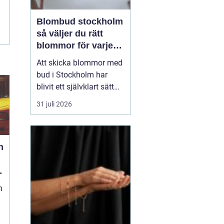
Blombud stockholm
så väljer du rätt
blommor för varje
tillfälle
Att skicka blommor med
bud i Stockholm har
blivit ett självklart sätt
att visa omtanke, fira
31 juli 2026
stora händelser eller
säga sådant som är
svårt att formulera i ord.
h
En bukett kan skapa
glädje på några
sekunder, oavsett om
mottagaren befinner sig
n
på konto...