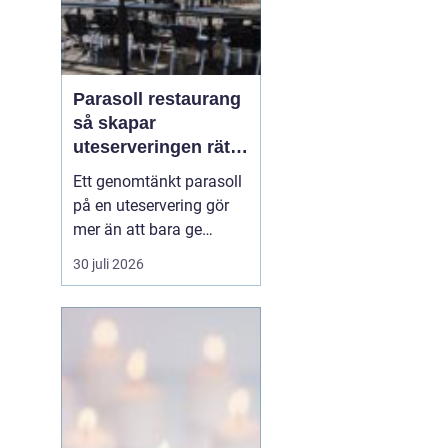
Parasoll restaurang
så skapar
uteserveringen rätt
känsla året runt
Ett genomtänkt parasoll
på en uteservering gör
mer än att bara ge
skugga. Det påverkar hur
30 juli 2026
länge gästerna stannar,
hur mycket de beställer
och om de väljer att
komma tillbaka. När
kraven på komfort,
hållbarhet och design
ökar, blir valet av
parasoll ...