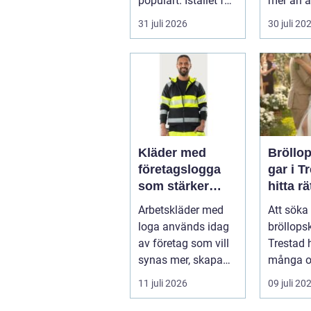
populärt. Istället för
mer än a
a...
skugga. 
31 juli 2026
30 juli 20
påverkar
gäs...
Kläder med
Bröllo
företagslogga
gar i T
som stärker
hitta rä
varumärket
passfo
Arbetskläder med
Att söka 
varje dag
den st
loga används idag
bröllops
av företag som vill
Trestad 
synas mer, skapa
många o
stolthet inte...
11 juli 2026
09 juli 20