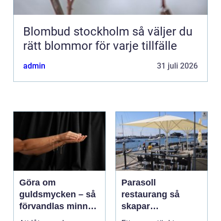
Blombud stockholm så väljer du
rätt blommor för varje tillfälle
admin
31 juli 2026
Göra om
Parasoll
guldsmycken – så
restaurang så
förvandlas minnen
skapar
till nya favoriter
uteserveringen rätt