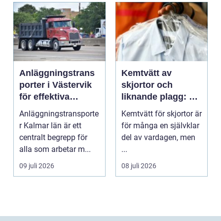
Anläggningstrans
Kemtvätt av
porter i Västervik
skjortor och
för effektiva
liknande plagg: Så
byggprojekt
fungerar
Anläggningstransporte
Kemtvätt för skjortor är
professionell
r Kalmar län är ett
för många en självklar
klädvård i
centralt begrepp för
del av vardagen, men
praktiken
alla som arbetar m...
...
09 juli 2026
08 juli 2026