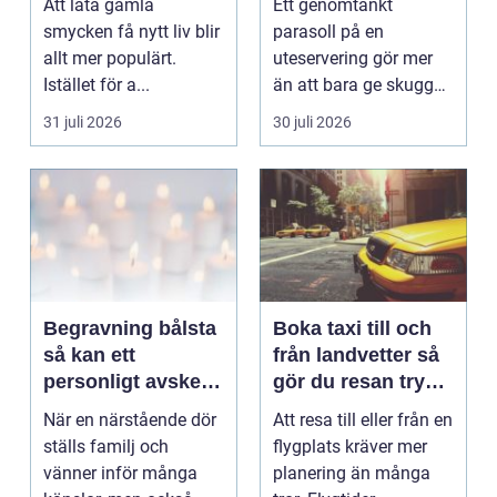
Att låta gamla
Ett genomtänkt
känsla året runt
smycken få nytt liv blir
parasoll på en
allt mer populärt.
uteservering gör mer
Istället för a...
än att bara ge skugga.
Det påverkar hur länge
31 juli 2026
30 juli 2026
gäs...
Begravning bålsta
Boka taxi till och
så kan ett
från landvetter så
personligt avsked
gör du resan trygg
formas
och smidig
När en närstående dör
Att resa till eller från en
ställs familj och
flygplats kräver mer
vänner inför många
planering än många