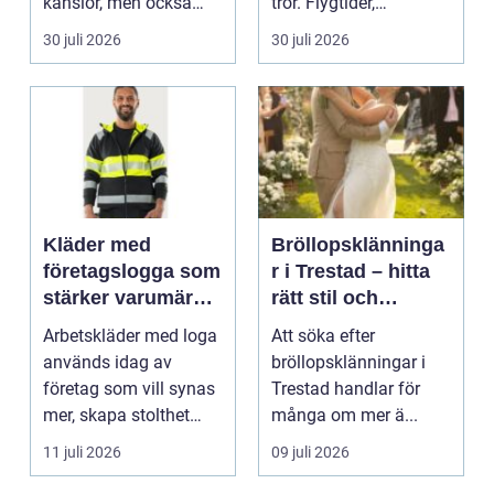
känslor, men också
tror. Flygtider,
praktiska beslut. En b...
packning, säker...
30 juli 2026
30 juli 2026
Kläder med
Bröllopsklänninga
företagslogga som
r i Trestad – hitta
stärker varumärket
rätt stil och
varje dag
passform inför den
Arbetskläder med loga
Att söka efter
stora dagen
används idag av
bröllopsklänningar i
företag som vill synas
Trestad handlar för
mer, skapa stolthet
många om mer ä...
inte...
11 juli 2026
09 juli 2026