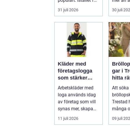
populärt. Istället för
mer än a
a...
skugga. 
31 juli 2026
30 juli 20
påverkar
gäs...
Kläder med
Bröllo
företagslogga
gar i T
som stärker
hitta rä
varumärket
passfo
Arbetskläder med
Att söka 
varje dag
den st
loga används idag
bröllops
av företag som vill
Trestad 
synas mer, skapa
många o
stolthet inte...
11 juli 2026
09 juli 20