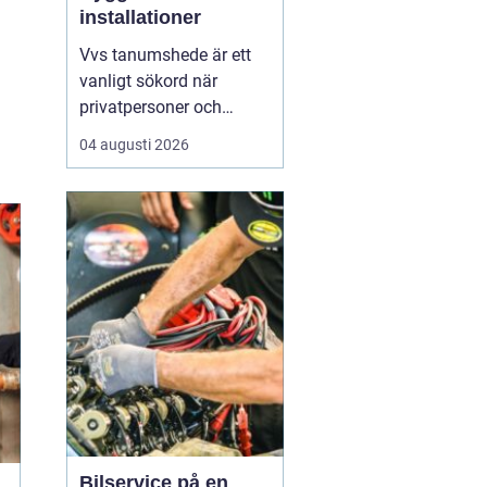
installationer
Vvs tanumshede är ett
vanligt sökord när
privatpersoner och
företag behöver hjälp
04 augusti 2026
med värme, vatten och
sanitet i norra bohuslän.
Många undrar vad som
skiljer en seriös vvs
partner från en tillfällig
lösning, hur en
installation bör gå till
och vilka...
Bilservice på en