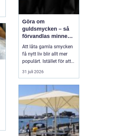
Göra om
guldsmycken – så
förvandlas minnen
till nya favoriter
Att låta gamla smycken
få nytt liv blir allt mer
populärt. Istället för att
låta arvegods ligga i en
31 juli 2026
låda kan de formas om
till något som både
passar stilen i dag och
bär med sig historien.
N&au...