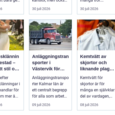
tt bara ge
känslor, men också
många tror.
Det
praktiska beslut. En
Flygtider, packning,
26
30 juli 2026
30 juli 2026
 hur länge
b...
säker...
psklännin
Anläggningstran
Kemtvätt av
restad –
sporter i
skjortor och
tt stil och
Västervik för
liknande plagg:
rm inför
effektiva
Så fungerar
efter
Anläggningstranspo
Kemtvätt för
ora dagen
byggprojekt
professionell
klänningar i
rter Kalmar län är
skjortor är för
klädvård i
handlar för
ett centralt begrepp
många en självklar
praktiken
m mer ä...
för alla som arbetar
del av vardagen,
m...
men ...
26
09 juli 2026
08 juli 2026