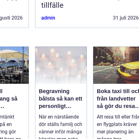
tillfälle
gusti 2026
admin
31 juli 2026
l
Begravning
Boka taxi till oc
ng så
bålsta så kan ett
från landvetter
personligt
så gör du resan
veringen
avsked formas
trygg och
mtänkt
När en närstående
Att resa till eller frå
nsla året
smidig
 på en
dör ställs familj och
en flygplats kräver
ring gör
vänner inför många
mer planering än