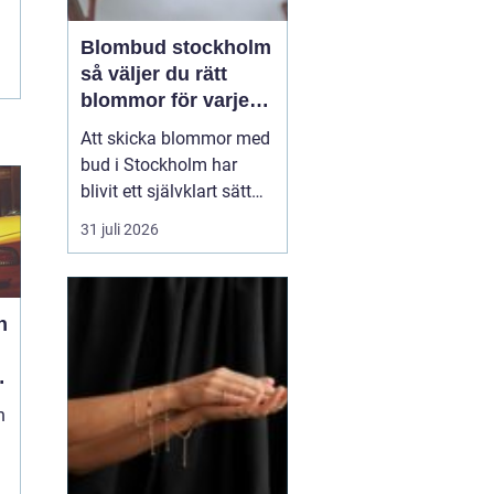
Blombud stockholm
så väljer du rätt
blommor för varje
tillfälle
Att skicka blommor med
bud i Stockholm har
blivit ett självklart sätt
att visa omtanke, fira
31 juli 2026
stora händelser eller
säga sådant som är
svårt att formulera i ord.
h
En bukett kan skapa
glädje på några
sekunder, oavsett om
mottagaren befinner sig
n
på konto...