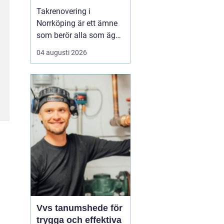
Takrenovering i
Norrköping är ett ämne
som berör alla som äger
hus, radhus eller
04 augusti 2026
flerfamiljshus i området.
Taket är husets
viktigaste skydd mot
regn, snö och fukt, och
en i tid genomförd
renovering kan sp...
Vvs tanumshede för
trygga och effektiva