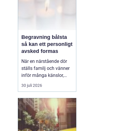
Begravning bålsta
så kan ett personligt
avsked formas
När en närstående dör
ställs familj och vänner
inför många känslor,
men också praktiska
30 juli 2026
beslut.
En begravning
Bålsta innebär
ofta en
ceremoni i någon av
Håbo församlings kyrkor
eller ka...