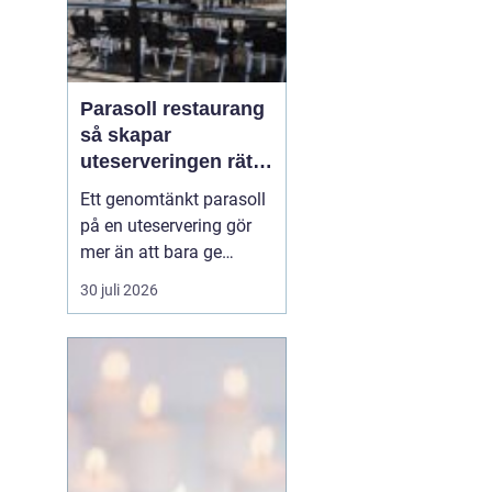
Parasoll restaurang
så skapar
uteserveringen rätt
känsla året runt
Ett genomtänkt parasoll
på en uteservering gör
mer än att bara ge
skugga. Det påverkar hur
30 juli 2026
länge gästerna stannar,
hur mycket de beställer
och om de väljer att
komma tillbaka. När
kraven på komfort,
hållbarhet och design
ökar, blir valet av
parasoll ...