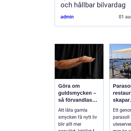
och hållbar bilvardag
admin
01 au
Göra om
Parasol
guldsmycken –
restaura
så förvandlas
skapar
minnen till nya
uteser
Att låta gamla
Ett geno
favoriter
rätt kä
smycken få nytt liv
parasoll
runt
blir allt mer
uteserve