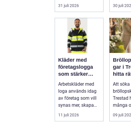
a...
skugga. 
31 juli 2026
30 juli 20
påverkar
gäs...
Kläder med
Bröllo
företagslogga
gar i T
som stärker
hitta rä
varumärket
passfo
Arbetskläder med
Att söka 
varje dag
den st
loga används idag
bröllops
av företag som vill
Trestad 
synas mer, skapa
många o
stolthet inte...
11 juli 2026
09 juli 20