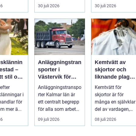
Det
praktiska beslut. En
Flygtider, packning,
26
30 juli 2026
30 juli 2026
 hur länge
b...
säker...
psklännin
Anläggningstran
Kemtvätt av
restad –
sporter i
skjortor och
tt stil och
Västervik för
liknande plagg:
rm inför
effektiva
Så fungerar
efter
Anläggningstranspo
Kemtvätt för
ora dagen
byggprojekt
professionell
klänningar i
rter Kalmar län är
skjortor är för
klädvård i
handlar för
ett centralt begrepp
många en självklar
praktiken
m mer ä...
för alla som arbetar
del av vardagen,
m...
men ...
26
09 juli 2026
08 juli 2026