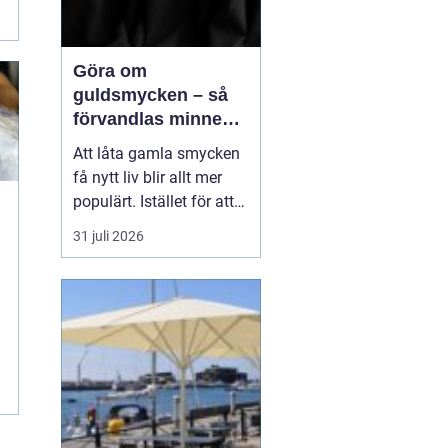
Göra om
guldsmycken – så
förvandlas minnen
till nya favoriter
Att låta gamla smycken
få nytt liv blir allt mer
populärt. Istället för att
låta arvegods ligga i en
31 juli 2026
låda kan de formas om
till något som både
passar stilen i dag och
bär med sig historien.
N&au...