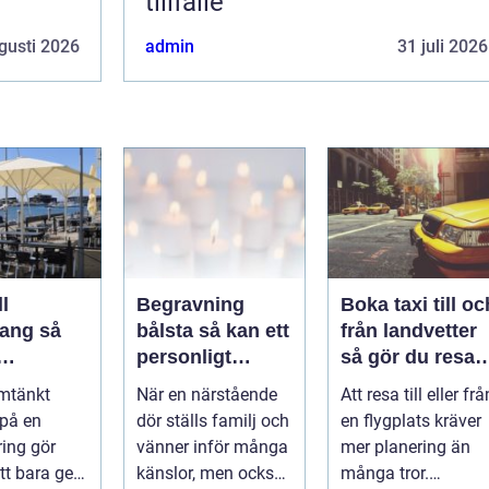
tillfälle
gusti 2026
admin
31 juli 2026
l
Begravning
Boka taxi till oc
ng så
bålsta så kan ett
från landvetter
personligt
så gör du resan
veringen
avsked formas
trygg och
mtänkt
När en närstående
Att resa till eller frå
nsla året
smidig
 på en
dör ställs familj och
en flygplats kräver
ring gör
vänner inför många
mer planering än
tt bara ge
känslor, men också
många tror.