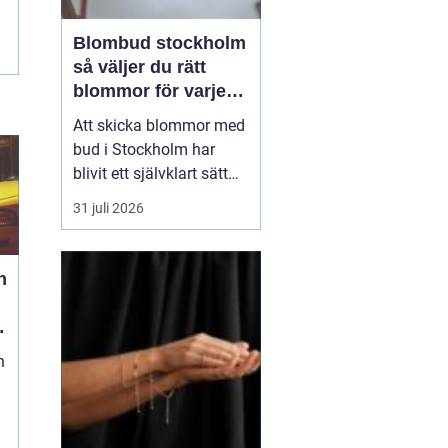
Blombud stockholm
så väljer du rätt
blommor för varje
tillfälle
Att skicka blommor med
bud i Stockholm har
blivit ett självklart sätt
att visa omtanke, fira
31 juli 2026
stora händelser eller
säga sådant som är
svårt att formulera i ord.
h
En bukett kan skapa
glädje på några
sekunder, oavsett om
n
mottagaren befinner sig
på konto...