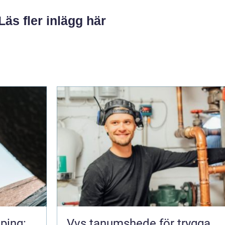
Läs fler inlägg här
ping:
Vvs tanumshede för trygga