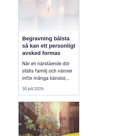
Begravning bålsta
så kan ett personligt
avsked formas
När en närstående dör
ställs familj och vänner
inför många känslor,
men också praktiska
30 juli 2026
beslut.
En begravning
Bålsta innebär
ofta en
ceremoni i någon av
Håbo församlings kyrkor
eller ka...