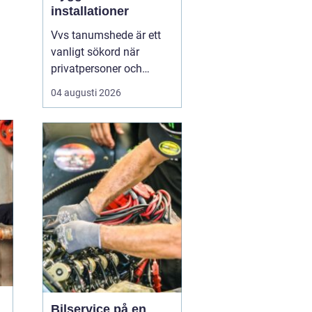
installationer
Vvs tanumshede är ett
vanligt sökord när
privatpersoner och
företag behöver hjälp
04 augusti 2026
med värme, vatten och
sanitet i norra bohuslän.
Många undrar vad som
skiljer en seriös vvs
partner från en tillfällig
lösning, hur en
installation bör gå till
och vilka...
Bilservice på en