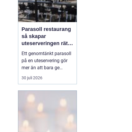
Parasoll restaurang
så skapar
uteserveringen rätt
känsla året runt
Ett genomtänkt parasoll
på en uteservering gör
mer än att bara ge
skugga. Det påverkar hur
30 juli 2026
länge gästerna stannar,
hur mycket de beställer
och om de väljer att
komma tillbaka. När
kraven på komfort,
hållbarhet och design
ökar, blir valet av
parasoll ...