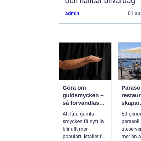
och hållbar bilvardag
admin
01 au
Göra om
Parasol
guldsmycken –
restaura
så förvandlas
skapar
minnen till nya
uteser
Att låta gamla
Ett geno
favoriter
rätt kä
smycken få nytt liv
parasoll
runt
blir allt mer
uteserve
populärt. Istället för
mer än a