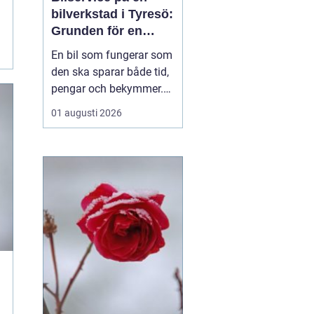
bilverkstad i Tyresö:
Grunden för en
trygg och hållbar
En bil som fungerar som
bilvardag
den ska sparar både tid,
pengar och bekymmer.
För många förare blir
01 augusti 2026
servicefrågan ändå
något som skjuts upp
tills en varningslampa
börjar lysa eller ett ljud
känns fel. Ge...