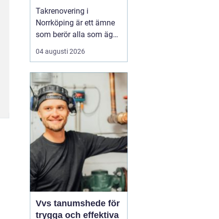
Takrenovering i
Norrköping är ett ämne
som berör alla som äger
hus, radhus eller
04 augusti 2026
flerfamiljshus i området.
Taket är husets
viktigaste skydd mot
regn, snö och fukt, och
en i tid genomförd
renovering kan sp...
Vvs tanumshede för
trygga och effektiva