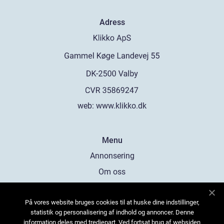
Adress
web:
www.klikko.dk
Menu
Annonsering
Om oss
Cookies
På vores website bruges cookies til at huske dine indstillinger,
Kontakta oss
statistik og personalisering af indhold og annoncer. Denne
Sitemap
information deles med tredjepart. Ved fortsat brug af websiden