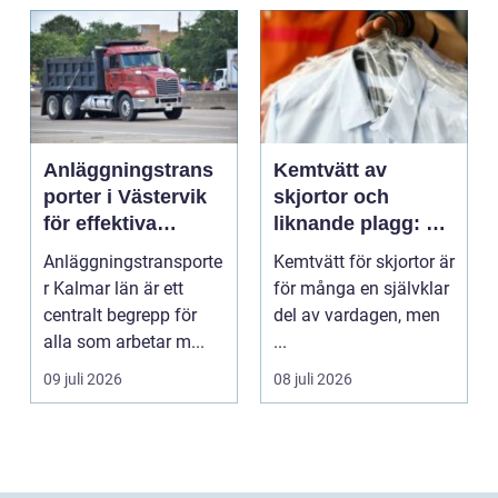
Anläggningstrans
Kemtvätt av
porter i Västervik
skjortor och
för effektiva
liknande plagg: Så
byggprojekt
fungerar
Anläggningstransporte
Kemtvätt för skjortor är
professionell
r Kalmar län är ett
för många en självklar
klädvård i
centralt begrepp för
del av vardagen, men
praktiken
alla som arbetar m...
...
09 juli 2026
08 juli 2026