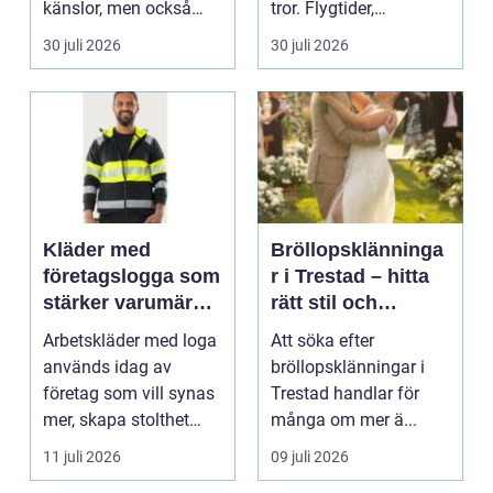
känslor, men också
tror. Flygtider,
praktiska beslut. En b...
packning, säker...
30 juli 2026
30 juli 2026
Kläder med
Bröllopsklänninga
företagslogga som
r i Trestad – hitta
stärker varumärket
rätt stil och
varje dag
passform inför den
Arbetskläder med loga
Att söka efter
stora dagen
används idag av
bröllopsklänningar i
företag som vill synas
Trestad handlar för
mer, skapa stolthet
många om mer ä...
inte...
11 juli 2026
09 juli 2026