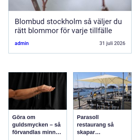
Blombud stockholm så väljer du
rätt blommor för varje tillfälle
admin
31 juli 2026
Göra om
Parasoll
guldsmycken – så
restaurang så
förvandlas minnen
skapar
till nya favoriter
uteserveringen rätt