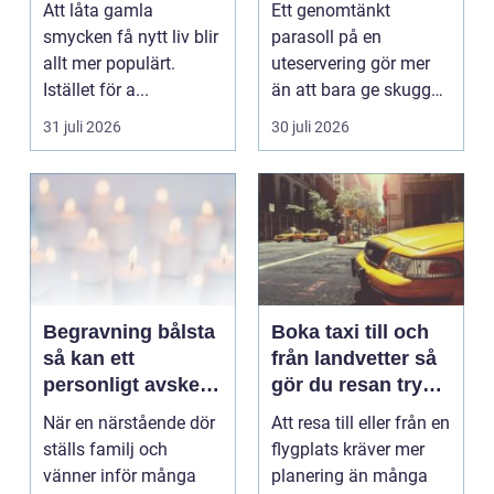
Att låta gamla
Ett genomtänkt
känsla året runt
smycken få nytt liv blir
parasoll på en
allt mer populärt.
uteservering gör mer
Istället för a...
än att bara ge skugga.
Det påverkar hur länge
31 juli 2026
30 juli 2026
gäs...
Begravning bålsta
Boka taxi till och
så kan ett
från landvetter så
personligt avsked
gör du resan trygg
formas
och smidig
När en närstående dör
Att resa till eller från en
ställs familj och
flygplats kräver mer
vänner inför många
planering än många