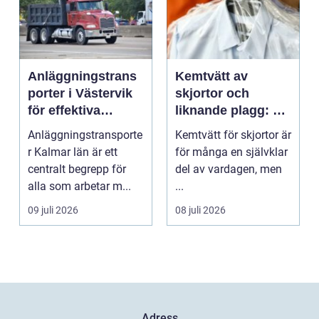
Anläggningstrans
Kemtvätt av
porter i Västervik
skjortor och
för effektiva
liknande plagg: Så
byggprojekt
fungerar
Anläggningstransporte
Kemtvätt för skjortor är
professionell
r Kalmar län är ett
för många en självklar
klädvård i
centralt begrepp för
del av vardagen, men
praktiken
alla som arbetar m...
...
09 juli 2026
08 juli 2026
Adress