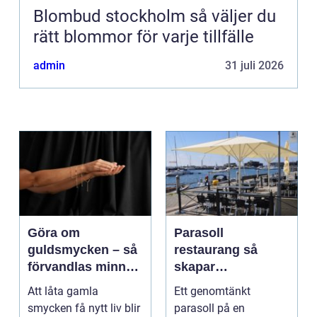
Blombud stockholm så väljer du
rätt blommor för varje tillfälle
admin
31 juli 2026
Göra om
Parasoll
guldsmycken – så
restaurang så
förvandlas minnen
skapar
till nya favoriter
uteserveringen rätt
Att låta gamla
Ett genomtänkt
känsla året runt
smycken få nytt liv blir
parasoll på en