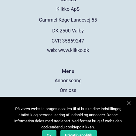
web:
www.klikko.dk
Menu
Annonsering
Om oss
Cookies
På vores website bruges cookies til at huske dine indstillinger,
Kontakta oss
statistik og personalisering af indhold og annoncer. Denne
Sitemap
information deles med tredjepart. Ved fortsat brug af websiden
godkender du cookiepolitikken.
Ok
Privatlivspolitik