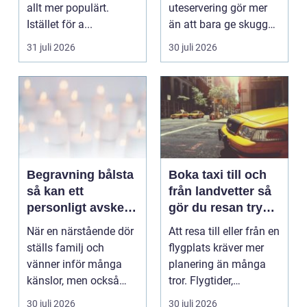
allt mer populärt.
uteservering gör mer
Istället för a...
än att bara ge skugga.
Det påverkar hur länge
31 juli 2026
30 juli 2026
gäs...
Begravning bålsta
Boka taxi till och
så kan ett
från landvetter så
personligt avsked
gör du resan trygg
formas
och smidig
När en närstående dör
Att resa till eller från en
ställs familj och
flygplats kräver mer
vänner inför många
planering än många
känslor, men också
tror. Flygtider,
praktiska beslut. En b...
packning, säker...
30 juli 2026
30 juli 2026