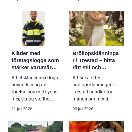
Kläder med
Bröllopsklänninga
företagslogga som
r i Trestad – hitta
stärker varumärket
rätt stil och
varje dag
passform inför den
Arbetskläder med loga
Att söka efter
stora dagen
används idag av
bröllopsklänningar i
företag som vill synas
Trestad handlar för
mer, skapa stolthet
många om mer ä...
inte...
11 juli 2026
09 juli 2026