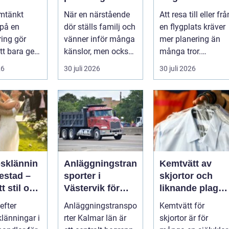
veringen
avsked formas
trygg och
mtänkt
När en närstående
Att resa till eller frå
nsla året
smidig
 på en
dör ställs familj och
en flygplats kräver
ring gör
vänner inför många
mer planering än
tt bara ge
känslor, men också
många tror.
Det
praktiska beslut. En
Flygtider, packning,
26
30 juli 2026
30 juli 2026
 hur länge
b...
säker...
psklännin
Anläggningstran
Kemtvätt av
restad –
sporter i
skjortor och
tt stil och
Västervik för
liknande plagg:
rm inför
effektiva
Så fungerar
efter
Anläggningstranspo
Kemtvätt för
ora dagen
byggprojekt
professionell
klänningar i
rter Kalmar län är
skjortor är för
klädvård i