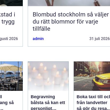
kstad i
Blombud stockholm så väljer
 trygg
du rätt blommor för varje
tillfälle
gusti 2026
admin
31 juli 2026
l
Begravning
Boka taxi till oc
ng så
bålsta så kan ett
från landvetter
personligt
så gör du resan