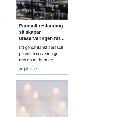
Parasoll restaurang
så skapar
uteserveringen rätt
känsla året runt
Ett genomtänkt parasoll
på en uteservering gör
mer än att bara ge
skugga. Det påverkar hur
30 juli 2026
länge gästerna stannar,
hur mycket de beställer
och om de väljer att
komma tillbaka. När
kraven på komfort,
hållbarhet och design
ökar, blir valet av
parasoll ...