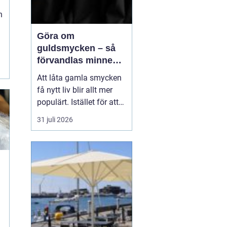
n
Göra om
guldsmycken – så
förvandlas minnen
till nya favoriter
Att låta gamla smycken
få nytt liv blir allt mer
populärt. Istället för att
låta arvegods ligga i en
31 juli 2026
låda kan de formas om
till något som både
passar stilen i dag och
bär med sig historien.
N&au...