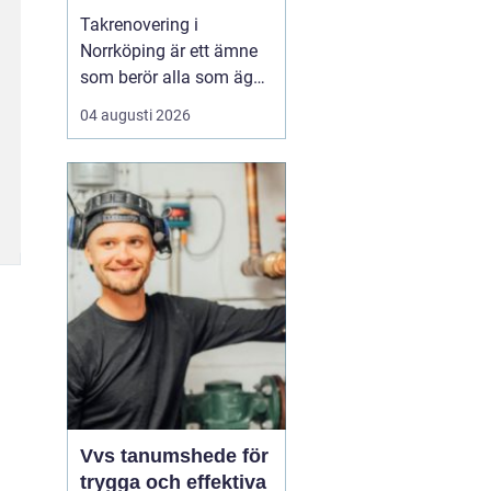
Takrenovering i
Norrköping är ett ämne
som berör alla som äger
hus, radhus eller
04 augusti 2026
flerfamiljshus i området.
Taket är husets
viktigaste skydd mot
regn, snö och fukt, och
en i tid genomförd
renovering kan sp...
Vvs tanumshede för
trygga och effektiva