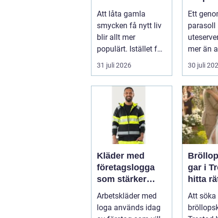
minnen till nya
uteser
Att låta gamla
Ett geno
favoriter
rätt kä
smycken få nytt liv
parasoll
runt
blir allt mer
uteserve
populärt. Istället för
mer än a
a...
skugga. 
31 juli 2026
30 juli 20
påverkar
gäs...
Kläder med
Bröllo
företagslogga
gar i T
som stärker
hitta rä
varumärket
passfo
Arbetskläder med
Att söka 
varje dag
den st
loga används idag
bröllops