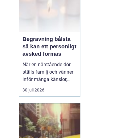
Begravning bålsta
så kan ett personligt
avsked formas
När en närstående dör
ställs familj och vänner
inför många känslor,
men också praktiska
30 juli 2026
beslut.
En begravning
Bålsta innebär
ofta en
ceremoni i någon av
Håbo församlings kyrkor
eller ka...