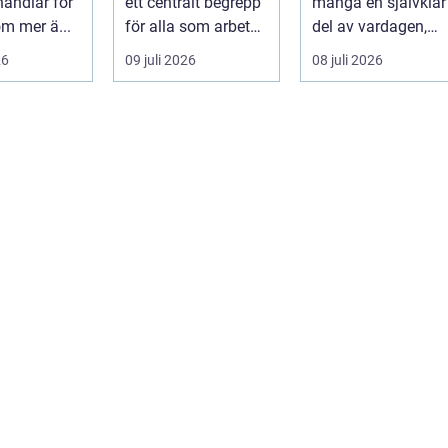
handlar för
ett centralt begrepp
många en självklar
praktiken
m mer ä...
för alla som arbetar
del av vardagen,
m...
men ...
26
09 juli 2026
08 juli 2026