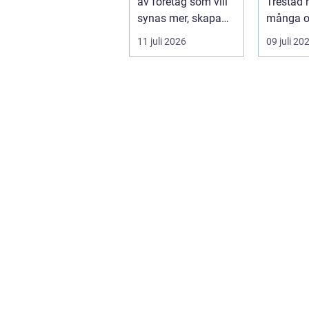
av företag som vill
Trestad 
synas mer, skapa
många o
stolthet inte...
11 juli 2026
09 juli 20