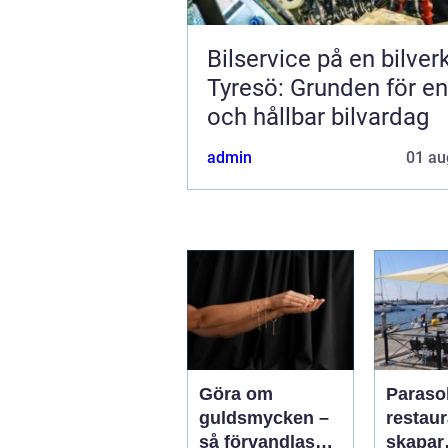
Bilservice på en bilver
Tyresö: Grunden för en
och hållbar bilvardag
admin
01 au
Göra om
Parasol
guldsmycken –
restaura
så förvandlas
skapar