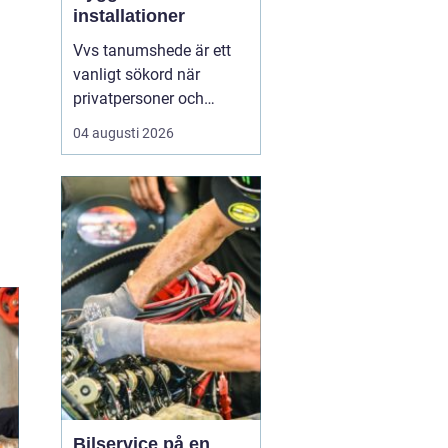
installationer
Vvs tanumshede är ett
vanligt sökord när
privatpersoner och
företag behöver hjälp
04 augusti 2026
med värme, vatten och
sanitet i norra bohuslän.
Många undrar vad som
skiljer en seriös vvs
partner från en tillfällig
lösning, hur en
installation bör gå till
och vilka...
Bilservice på en