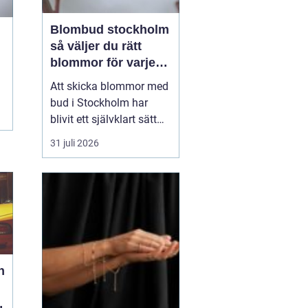
Blombud stockholm
så väljer du rätt
blommor för varje
tillfälle
Att skicka blommor med
bud i Stockholm har
blivit ett självklart sätt
att visa omtanke, fira
31 juli 2026
stora händelser eller
säga sådant som är
svårt att formulera i ord.
En bukett kan skapa
glädje på några
sekunder, oavsett om
mottagaren befinner sig
på konto...
h