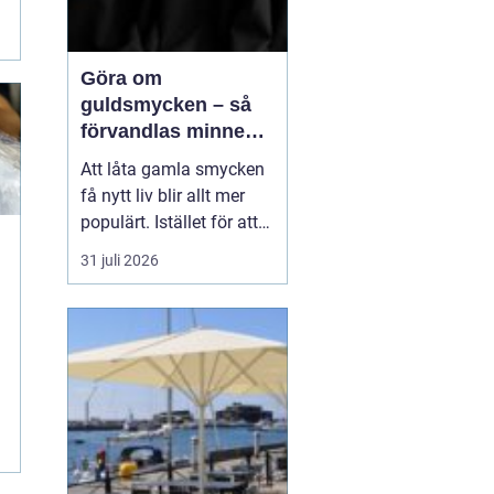
Göra om
guldsmycken – så
förvandlas minnen
till nya favoriter
Att låta gamla smycken
få nytt liv blir allt mer
populärt. Istället för att
låta arvegods ligga i en
31 juli 2026
låda kan de formas om
till något som både
passar stilen i dag och
bär med sig historien.
N&au...