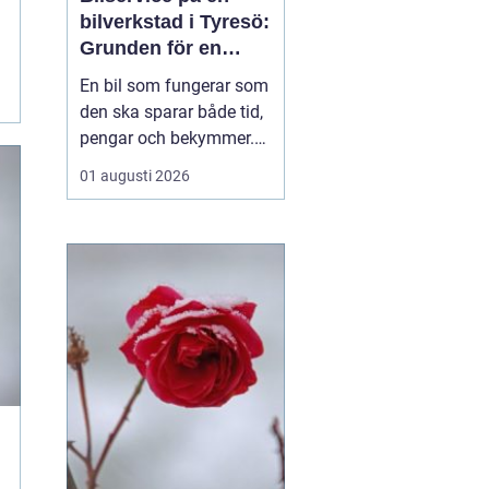
bilverkstad i Tyresö:
Grunden för en
trygg och hållbar
En bil som fungerar som
bilvardag
den ska sparar både tid,
pengar och bekymmer.
För många förare blir
01 augusti 2026
servicefrågan ändå
något som skjuts upp
tills en varningslampa
börjar lysa eller ett ljud
känns fel. Ge...