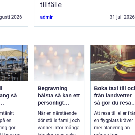
tillfälle
gusti 2026
admin
31 juli 2026
l
Begravning
Boka taxi till oc
ng så
bålsta så kan ett
från landvetter
personligt
så gör du resan
veringen
avsked formas
trygg och
mtänkt
När en närstående
Att resa till eller frå
nsla året
smidig
 på en
dör ställs familj och
en flygplats kräver
ring gör
vänner inför många
mer planering än
tt bara ge
känslor, men också
många tror.