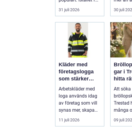
a...
skugga. 
31 juli 2026
30 juli 20
påverkar
gäs...
Kläder med
Bröllo
företagslogga
gar i T
som stärker
hitta rä
varumärket
passfo
Arbetskläder med
Att söka 
varje dag
den st
loga används idag
bröllops
av företag som vill
Trestad 
synas mer, skapa
många o
stolthet inte...
11 juli 2026
09 juli 20