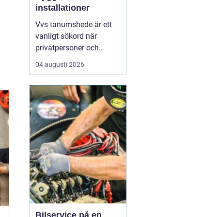
installationer
Vvs tanumshede är ett
vanligt sökord när
privatpersoner och
företag behöver hjälp
04 augusti 2026
med värme, vatten och
sanitet i norra bohuslän.
Många undrar vad som
skiljer en seriös vvs
partner från en tillfällig
lösning, hur en
installation bör gå till
och vilka...
Bilservice på en