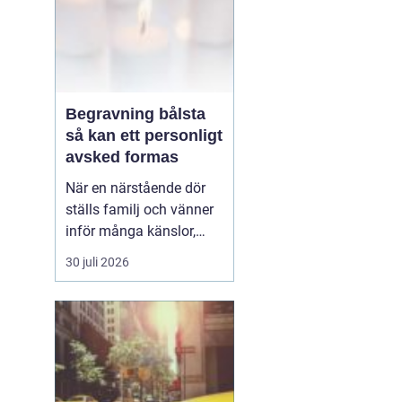
Begravning bålsta
så kan ett personligt
avsked formas
När en närstående dör
ställs familj och vänner
inför många känslor,
men också praktiska
30 juli 2026
beslut.
En begravning
Bålsta innebär
ofta en
ceremoni i någon av
Håbo församlings kyrkor
eller ka...