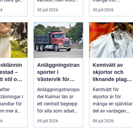
Det
praktiska beslut. En
Flygtider, packning,
26
30 juli 2026
30 juli 2026
 hur länge
b...
säker...
psklännin
Anläggningstran
Kemtvätt av
restad –
sporter i
skjortor och
tt stil och
Västervik för
liknande plagg:
rm inför
effektiva
Så fungerar
efter
Anläggningstranspo
Kemtvätt för
ora dagen
byggprojekt
professionell
klänningar i
rter Kalmar län är
skjortor är för
klädvård i
handlar för
ett centralt begrepp
många en självklar
praktiken
m mer ä...
för alla som arbetar
del av vardagen,
m...
men ...
26
09 juli 2026
08 juli 2026