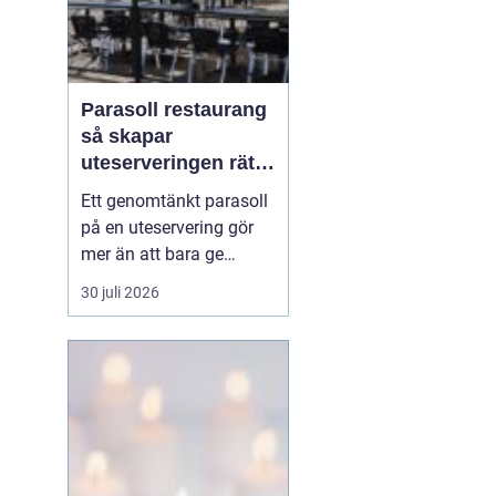
Parasoll restaurang
så skapar
uteserveringen rätt
känsla året runt
Ett genomtänkt parasoll
på en uteservering gör
mer än att bara ge
skugga. Det påverkar hur
30 juli 2026
länge gästerna stannar,
hur mycket de beställer
och om de väljer att
komma tillbaka. När
kraven på komfort,
hållbarhet och design
ökar, blir valet av
parasoll ...