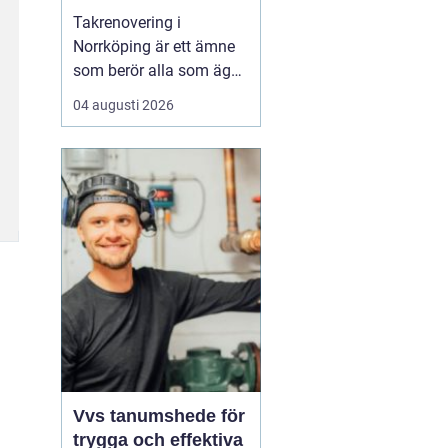
Takrenovering i
Norrköping är ett ämne
som berör alla som äger
hus, radhus eller
04 augusti 2026
flerfamiljshus i området.
Taket är husets
viktigaste skydd mot
regn, snö och fukt, och
en i tid genomförd
renovering kan sp...
Vvs tanumshede för
trygga och effektiva