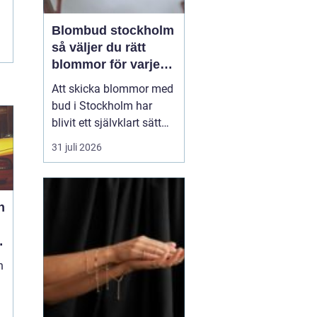
Blombud stockholm
så väljer du rätt
blommor för varje
tillfälle
Att skicka blommor med
bud i Stockholm har
blivit ett självklart sätt
att visa omtanke, fira
31 juli 2026
stora händelser eller
säga sådant som är
svårt att formulera i ord.
h
En bukett kan skapa
glädje på några
sekunder, oavsett om
mottagaren befinner sig
n
på konto...