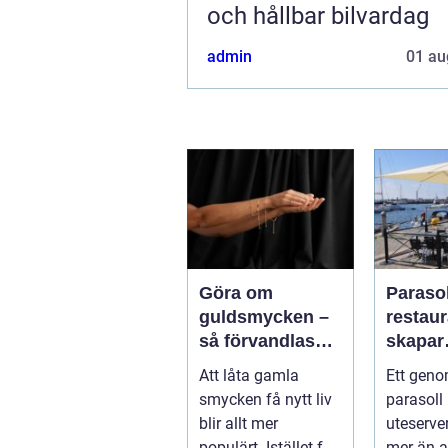
och hållbar bilvardag
admin
01 au
Göra om
Parasol
guldsmycken –
restaura
så förvandlas
skapar
minnen till nya
uteser
Att låta gamla
Ett geno
favoriter
rätt kä
smycken få nytt liv
parasoll
runt
blir allt mer
uteserve
populärt. Istället för
mer än a