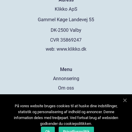
web:
www.klikko.dk
Menu
Annonsering
Om oss
Cookies
På vores website bruges cookies til at huske dine indstillinger,
Kontakta oss
statistik og personalisering af indhold og annoncer. Denne
Sitemap
information deles med tredjepart. Ved fortsat brug af websiden
godkender du cookiepolitikken.
Ok
Privatlivspolitik