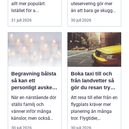
allt mer populärt.
uteservering gör mer
Istället för a...
än att bara ge skugga.
Det påverkar hur länge
31 juli 2026
30 juli 2026
gäs...
Begravning bålsta
Boka taxi till och
så kan ett
från landvetter så
personligt avsked
gör du resan trygg
formas
och smidig
När en närstående dör
Att resa till eller från en
ställs familj och
flygplats kräver mer
vänner inför många
planering än många
känslor, men också
tror. Flygtider,
praktiska beslut. En b...
packning, säker...
30 juli 2026
30 juli 2026