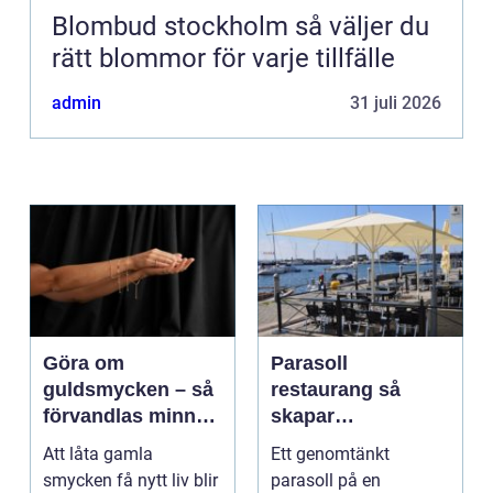
Blombud stockholm så väljer du
rätt blommor för varje tillfälle
admin
31 juli 2026
Göra om
Parasoll
guldsmycken – så
restaurang så
förvandlas minnen
skapar
till nya favoriter
uteserveringen rätt
Att låta gamla
Ett genomtänkt
känsla året runt
smycken få nytt liv blir
parasoll på en