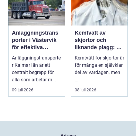
Anläggningstrans
Kemtvätt av
porter i Västervik
skjortor och
för effektiva
liknande plagg: Så
byggprojekt
fungerar
Anläggningstransporte
Kemtvätt för skjortor är
professionell
r Kalmar län är ett
för många en självklar
klädvård i
centralt begrepp för
del av vardagen, men
praktiken
alla som arbetar m...
...
09 juli 2026
08 juli 2026
Adress