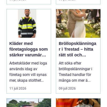
Kläder med
Bröllopsklänninga
företagslogga som
r i Trestad – hitta
stärker varumärket
rätt stil och
varje dag
passform inför den
Arbetskläder med loga
Att söka efter
stora dagen
används idag av
bröllopsklänningar i
företag som vill synas
Trestad handlar för
mer, skapa stolthet
många om mer ä...
inte...
11 juli 2026
09 juli 2026