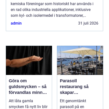
kemiska föreningar som historiskt har används i
en rad olika industriella applikationer, inklusive
som kyl- och isolermedel i transformatorer,
kondensatorer och som tillsats i färger, fogmassor
admin
31 juli 2026
och viss...
Göra om
Parasoll
guldsmycken – så
restaurang så
förvandlas minnen
skapar
till nya favoriter
uteserveringen rätt
Att låta gamla
Ett genomtänkt
känsla året runt
smycken få nytt liv blir
parasoll på en