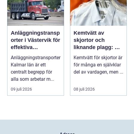
Anläggningstransp
Kemtvätt av
orter i Västervik för
skjortor och
effektiva
liknande plagg: Så
byggprojekt
fungerar
Anläggningstransporter
Kemtvätt för skjortor är
professionell
Kalmar län är ett
för många en självklar
klädvård i
centralt begrepp för
del av vardagen, men ...
praktiken
alla som arbetar m...
09 juli 2026
08 juli 2026