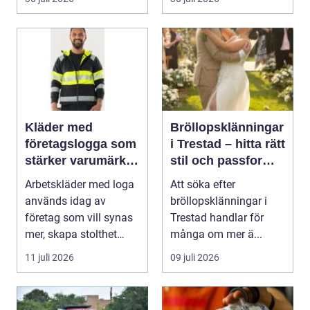
Kläder med
Bröllopsklänningar
företagslogga som
i Trestad – hitta rätt
stärker varumärket
stil och passform
varje dag
inför den stora
Arbetskläder med loga
Att söka efter
dagen
används idag av
bröllopsklänningar i
företag som vill synas
Trestad handlar för
mer, skapa stolthet
många om mer ä...
inte...
11 juli 2026
09 juli 2026