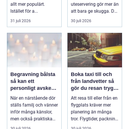
allt mer populärt.
uteservering gör mer än
Istället för a...
att bara ge skugga. Det
påverkar hur länge
31 juli 2026
30 juli 2026
gäs...
Begravning bålsta
Boka taxi till och
så kan ett
från landvetter så
personligt avsked
gör du resan trygg
formas
och smidig
När en närstående dör
Att resa till eller från en
ställs familj och vänner
flygplats kräver mer
inför många känslor,
planering än många
men också praktiska
tror. Flygtider, packning,
beslut. En b...
säker...
30 juli 2026
30 juli 2026