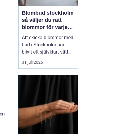
Blombud stockholm
så väljer du rätt
blommor för varje
tillfälle
Att skicka blommor med
bud i Stockholm har
blivit ett självklart sätt
att visa omtanke, fira
31 juli 2026
stora händelser eller
säga sådant som är
svårt att formulera i ord.
En bukett kan skapa
glädje på några
sekunder, oavsett om
mottagaren befinner sig
gen
på konto...