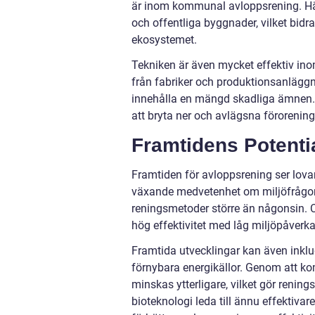
är inom kommunal avloppsrening. Här
och offentliga byggnader, vilket bidra
ekosystemet.
Tekniken är även mycket effektiv ino
från fabriker och produktionsanläggn
innehålla en mängd skadliga ämnen
att bryta ner och avlägsna föroreninga
Framtidens Potenti
Framtiden för avloppsrening ser lov
växande medvetenhet om miljöfrågor o
reningsmetoder större än någonsin. 
hög effektivitet med låg miljöpåverka
Framtida utvecklingar kan även inklu
förnybara energikällor. Genom att ko
minskas ytterligare, vilket gör reni
bioteknologi leda till ännu effektiva