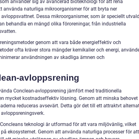
som använder sig av avancerad bioteknologi för att rena
t använda naturliga mikroorganismer för att bryta ner
i avloppsvattnet. Dessa mikroorganismer, som är speciellt utval
 kan behandla en mängd olika föroreningar, från industriella
svatten.
la reningsmetoder genom att vara både energieffektiv och
toder ofta kräver stora mängder kemikalier och energi, använd
minimerar användningen av skadliga ämnen och
lean-avloppsrening
vända Conclean-avloppsrening jämfört med traditionella
et en mycket kostnadseffektiv lösning. Genom att minska behovet
aderna reduceras avsevärt. Detta gör det till ett attraktvt alterna
 avloppsreningsverk.
Concleans teknologi är utformad för att vara miljövänlig, vilket
 på ekosystemet. Genom att använda naturliga processer för att