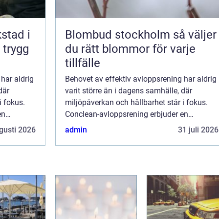
kstad i
Blombud stockholm så väljer
 trygg
du rätt blommor för varje
tillfälle
har aldrig
Behovet av effektiv avloppsrening har aldrig
där
varit större än i dagens samhälle, där
i fokus.
miljöpåverkan och hållbarhet står i fokus.
en
Conclean-avloppsrening erbjuder en
dessa u...
innovativ lösning som adresserar dessa u...
gusti 2026
admin
31 juli 2026