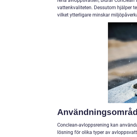
rena avloppsvatten, bidrar Conclean 
vattenkvaliteten. Dessutom hjälper t
vilket ytterligare minskar miljöpåverk
Användningsområde
Conclean-avloppsrening kan användas
lösning för olika typer av avlopps