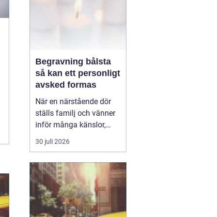
Begravning bålsta
så kan ett personligt
avsked formas
När en närstående dör
ställs familj och vänner
inför många känslor,
men också praktiska
30 juli 2026
beslut.
En begravning
Bålsta innebär
ofta en
ceremoni i någon av
Håbo församlings kyrkor
eller ka...