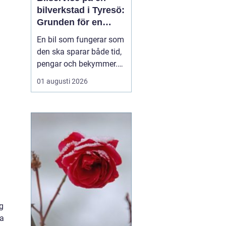
bilverkstad i Tyresö:
Grunden för en
trygg och hållbar
En bil som fungerar som
bilvardag
den ska sparar både tid,
pengar och bekymmer.
För många förare blir
01 augusti 2026
servicefrågan ändå
något som skjuts upp
tills en varningslampa
börjar lysa eller ett ljud
känns fel. Ge...
g
na