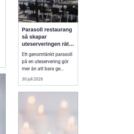
Parasoll restaurang
så skapar
uteserveringen rätt
känsla året runt
Ett genomtänkt parasoll
på en uteservering gör
mer än att bara ge
skugga. Det påverkar hur
30 juli 2026
länge gästerna stannar,
hur mycket de beställer
och om de väljer att
komma tillbaka. När
kraven på komfort,
hållbarhet och design
ökar, blir valet av
parasoll ...