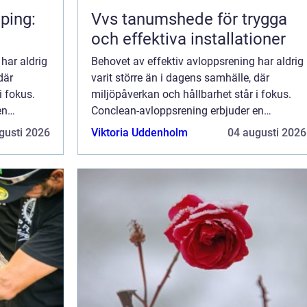
ping:
Vvs tanumshede för trygga
och effektiva installationer
har aldrig
Behovet av effektiv avloppsrening har aldrig
där
varit större än i dagens samhälle, där
i fokus.
miljöpåverkan och hållbarhet står i fokus.
en
Conclean-avloppsrening erbjuder en
dessa u...
innovativ lösning som adresserar dessa u...
gusti 2026
Viktoria Uddenholm
04 augusti 2026