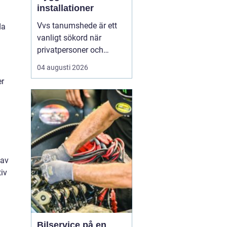
installationer
Vvs tanumshede är ett
da
vanligt sökord när
privatpersoner och
företag behöver hjälp
04 augusti 2026
med värme, vatten och
er
sanitet i norra bohuslän.
Många undrar vad som
skiljer en seriös vvs
partner från en tillfällig
lösning, hur en
installation bör gå till
och vilka...
 av
tiv
Bilservice på en