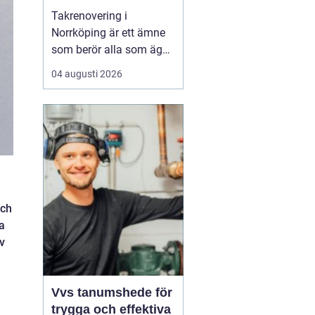
Takrenovering i
Norrköping är ett ämne
som berör alla som äger
hus, radhus eller
04 augusti 2026
flerfamiljshus i området.
Taket är husets
viktigaste skydd mot
regn, snö och fukt, och
en i tid genomförd
renovering kan sp...
och
a
av
Vvs tanumshede för
trygga och effektiva