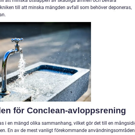
till att minska utsläppen av skadliga ämnen och bevara
ekniken till att minska mängden avfall som behöver deponeras,
an.
n för Conclean-avloppsrening
 i en mängd olika sammanhang, vilket gör det till en mångsidi
vatten. En av de mest vanligt förekommande användningsområde