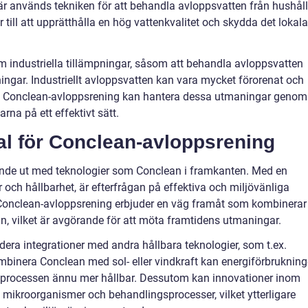
 används tekniken för att behandla avloppsvatten från hushåll
r till att upprätthålla en hög vattenkvalitet och skydda det lokala
m industriella tillämpningar, såsom att behandla avloppsvatten
ingar. Industriellt avloppsvatten kan vara mycket förorenat och
. Conclean-avloppsrening kan hantera dessa utmaningar genom
rna på ett effektivt sätt.
al för Conclean-avloppsrening
ande ut med teknologier som Conclean i framkanten. Med en
ch hållbarhet, är efterfrågan på effektiva och miljövänliga
Conclean-avloppsrening erbjuder en väg framåt som kombinerar
n, vilket är avgörande för att möta framtidens utmaningar.
dera integrationer med andra hållbara teknologier, som t.ex.
mbinera Conclean med sol- eller vindkraft kan energiförbruknin
ngsprocessen ännu mer hållbar. Dessutom kan innovationer inom
re mikroorganismer och behandlingsprocesser, vilket ytterligare