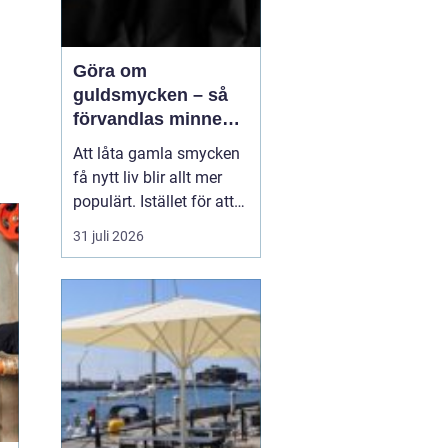
Göra om
guldsmycken – så
förvandlas minnen
till nya favoriter
Att låta gamla smycken
få nytt liv blir allt mer
populärt. Istället för att
låta arvegods ligga i en
31 juli 2026
låda kan de formas om
till något som både
passar stilen i dag och
bär med sig historien.
N&au...