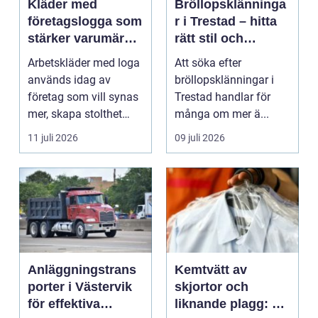
Kläder med
Bröllopsklänninga
företagslogga som
r i Trestad – hitta
stärker varumärket
rätt stil och
varje dag
passform inför den
Arbetskläder med loga
Att söka efter
stora dagen
används idag av
bröllopsklänningar i
företag som vill synas
Trestad handlar för
mer, skapa stolthet
många om mer ä...
inte...
11 juli 2026
09 juli 2026
Anläggningstrans
Kemtvätt av
porter i Västervik
skjortor och
för effektiva
liknande plagg: Så