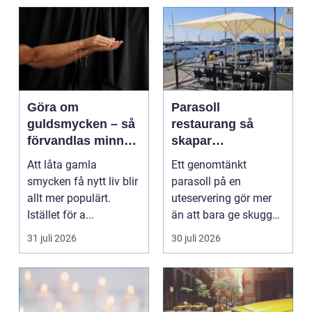
Göra om
Parasoll
guldsmycken – så
restaurang så
förvandlas minnen
skapar
till nya favoriter
uteserveringen rätt
Att låta gamla
Ett genomtänkt
känsla året runt
smycken få nytt liv blir
parasoll på en
allt mer populärt.
uteservering gör mer
Istället för a...
än att bara ge skugga.
Det påverkar hur länge
31 juli 2026
30 juli 2026
gäs...