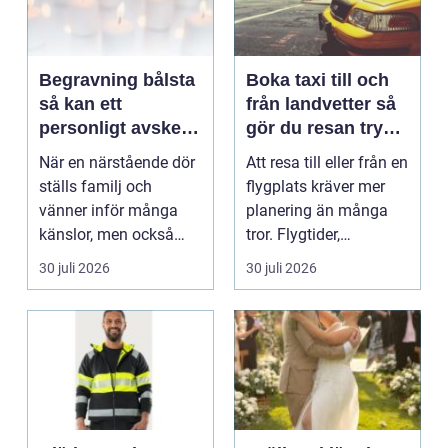
Begravning bålsta
Boka taxi till och
så kan ett
från landvetter så
personligt avsked
gör du resan trygg
formas
och smidig
När en närstående dör
Att resa till eller från en
ställs familj och
flygplats kräver mer
vänner inför många
planering än många
känslor, men också
tror. Flygtider,
praktiska beslut. En b...
packning, säker...
30 juli 2026
30 juli 2026