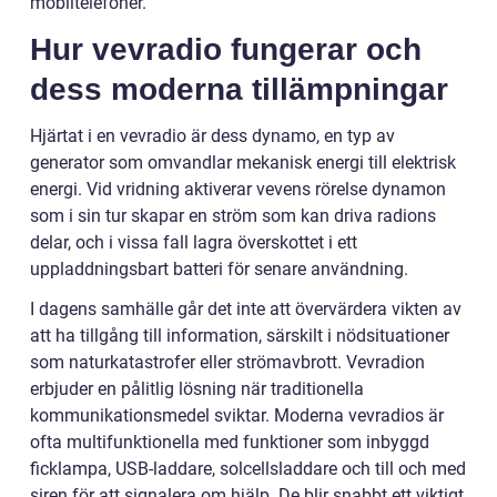
mobiltelefoner.
Hur vevradio fungerar och
dess moderna tillämpningar
Hjärtat i en vevradio är dess dynamo, en typ av
generator som omvandlar mekanisk energi till elektrisk
energi. Vid vridning aktiverar vevens rörelse dynamon
som i sin tur skapar en ström som kan driva radions
delar, och i vissa fall lagra överskottet i ett
uppladdningsbart batteri för senare användning.
I dagens samhälle går det inte att övervärdera vikten av
att ha tillgång till information, särskilt i nödsituationer
som naturkatastrofer eller strömavbrott. Vevradion
erbjuder en pålitlig lösning när traditionella
kommunikationsmedel sviktar. Moderna vevradios är
ofta multifunktionella med funktioner som inbyggd
ficklampa, USB-laddare, solcellsladdare och till och med
siren för att signalera om hjälp. De blir snabbt ett viktigt