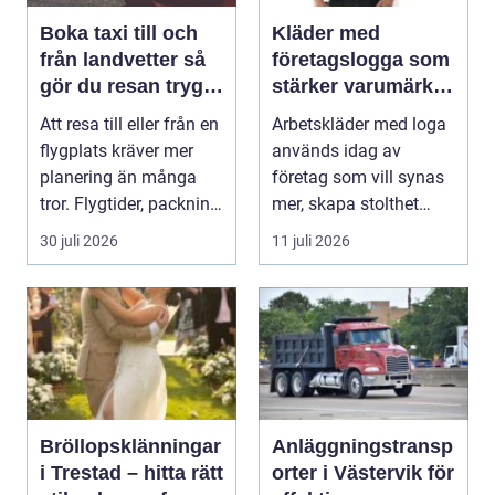
Boka taxi till och
Kläder med
från landvetter så
företagslogga som
gör du resan trygg
stärker varumärket
och smidig
varje dag
Att resa till eller från en
Arbetskläder med loga
flygplats kräver mer
används idag av
planering än många
företag som vill synas
tror. Flygtider, packning,
mer, skapa stolthet
säker...
inte...
30 juli 2026
11 juli 2026
Bröllopsklänningar
Anläggningstransp
i Trestad – hitta rätt
orter i Västervik för