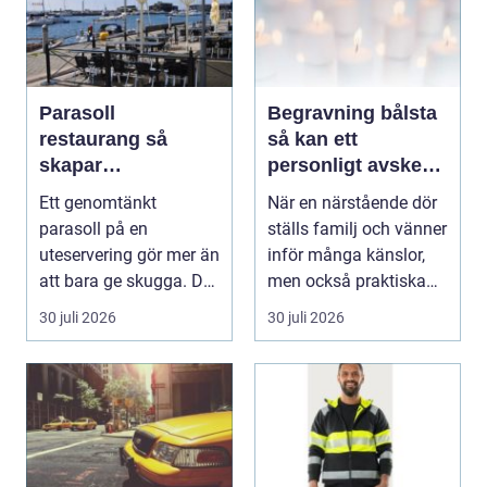
Parasoll
Begravning bålsta
restaurang så
så kan ett
skapar
personligt avsked
uteserveringen rätt
formas
Ett genomtänkt
När en närstående dör
känsla året runt
parasoll på en
ställs familj och vänner
uteservering gör mer än
inför många känslor,
att bara ge skugga. Det
men också praktiska
påverkar hur länge
beslut. En b...
30 juli 2026
30 juli 2026
gäs...