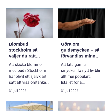
Blombud
Göra om
stockholm så
guldsmycken – så
väljer du rätt
förvandlas minnen
blommor för varje
till nya favoriter
Att skicka blommor
Att låta gamla
tillfälle
med bud i Stockholm
smycken få nytt liv blir
har blivit ett självklart
allt mer populärt.
sätt att visa omtanke,
Istället för a...
fira stora h...
31 juli 2026
31 juli 2026