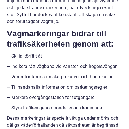
linjerna som målades för hand till dagens självlysande
och ljudalstrande markeringar, har utvecklingen varit
stor. Syftet har dock varit konstant: att skapa en säker
och förutsägbar vägmiljö.
Vägmarkeringar bidrar till
trafiksäkerheten genom att:
– Skilja körfält åt
– Indikera rätt vägbana vid vänster- och högersvängar
– Varna för faror som skarpa kurvor och höga kullar
– Tillhandahålla information om parkeringsregler
– Markera övergångsställen för fotgängare
– Styra trafiken genom rondeller och korsningar
Dessa markeringar är speciellt viktiga under mörka och
dåliga väderförhållanden då siktbarheten är begränsad.