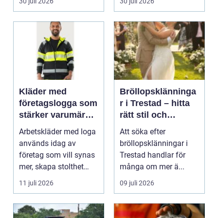
30 juli 2026
30 juli 2026
Kläder med
Bröllopsklänninga
företagslogga som
r i Trestad – hitta
stärker varumärket
rätt stil och
varje dag
passform inför den
Arbetskläder med loga
Att söka efter
stora dagen
används idag av
bröllopsklänningar i
företag som vill synas
Trestad handlar för
mer, skapa stolthet
många om mer ä...
inte...
11 juli 2026
09 juli 2026