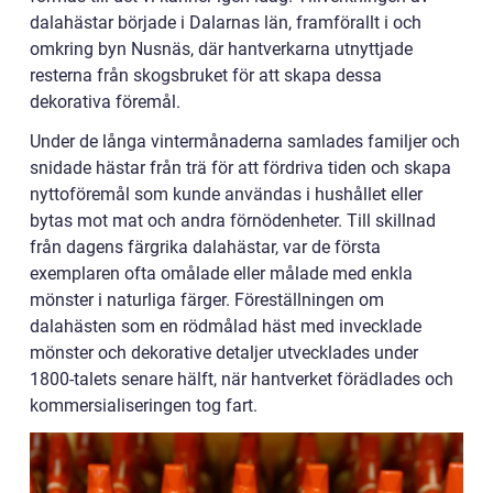
dalahästar började i Dalarnas län, framförallt i och
omkring byn Nusnäs, där hantverkarna utnyttjade
resterna från skogsbruket för att skapa dessa
dekorativa föremål.
Under de långa vintermånaderna samlades familjer och
snidade hästar från trä för att fördriva tiden och skapa
nyttoföremål som kunde användas i hushållet eller
bytas mot mat och andra förnödenheter. Till skillnad
från dagens färgrika dalahästar, var de första
exemplaren ofta omålade eller målade med enkla
mönster i naturliga färger. Föreställningen om
dalahästen som en rödmålad häst med invecklade
mönster och dekorative detaljer utvecklades under
1800-talets senare hälft, när hantverket förädlades och
kommersialiseringen tog fart.