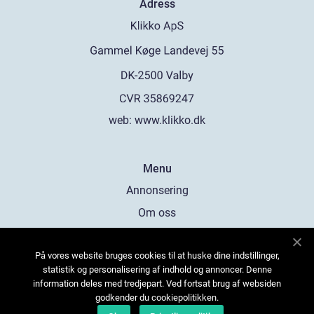
Adress
web:
www.klikko.dk
Menu
Annonsering
Om oss
Cookies
På vores website bruges cookies til at huske dine indstillinger,
Kontakta oss
statistik og personalisering af indhold og annoncer. Denne
Sitemap
information deles med tredjepart. Ved fortsat brug af websiden
godkender du cookiepolitikken.