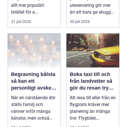
allt mer populärt.
uteservering gör mer
Istället för a...
än att bara ge skugga.
Det påverkar hur länge
31 juli 2026
30 juli 2026
gäs...
Begravning bålsta
Boka taxi till och
så kan ett
från landvetter så
personligt avsked
gör du resan trygg
formas
och smidig
När en närstående dör
Att resa till eller från en
ställs familj och
flygplats kräver mer
vänner inför många
planering än många
känslor, men också
tror. Flygtider,
praktiska beslut. En b...
packning, säker...