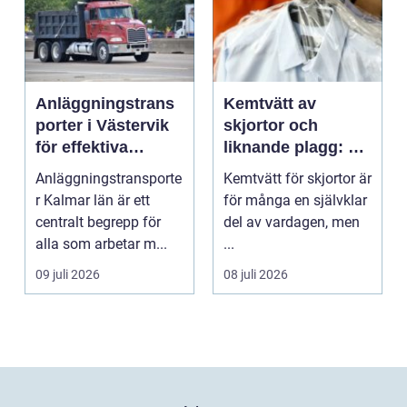
Anläggningstrans
Kemtvätt av
porter i Västervik
skjortor och
för effektiva
liknande plagg: Så
byggprojekt
fungerar
Anläggningstransporte
Kemtvätt för skjortor är
professionell
r Kalmar län är ett
för många en självklar
klädvård i
centralt begrepp för
del av vardagen, men
praktiken
alla som arbetar m...
...
09 juli 2026
08 juli 2026