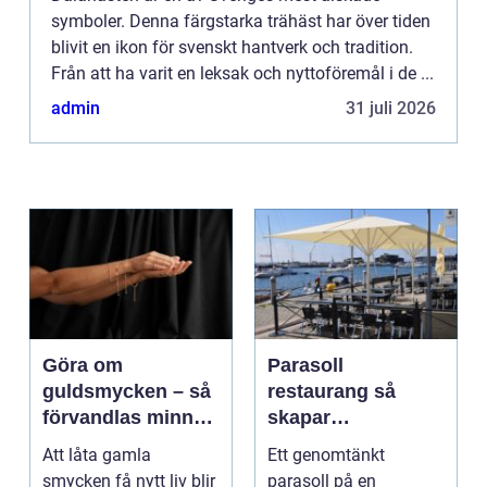
symboler. Denna färgstarka trähäst har över tiden
blivit en ikon för svenskt hantverk och tradition.
Från att ha varit en leksak och nyttoföremål i de ...
admin
31 juli 2026
Göra om
Parasoll
guldsmycken – så
restaurang så
förvandlas minnen
skapar
till nya favoriter
uteserveringen rätt
Att låta gamla
Ett genomtänkt
känsla året runt
smycken få nytt liv blir
parasoll på en