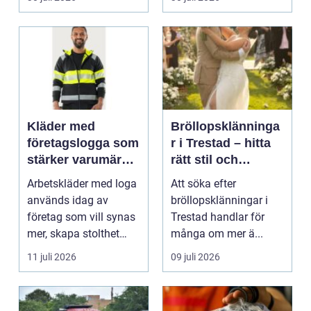
Kläder med
Bröllopsklänninga
företagslogga som
r i Trestad – hitta
stärker varumärket
rätt stil och
varje dag
passform inför den
Arbetskläder med loga
Att söka efter
stora dagen
används idag av
bröllopsklänningar i
företag som vill synas
Trestad handlar för
mer, skapa stolthet
många om mer ä...
inte...
11 juli 2026
09 juli 2026