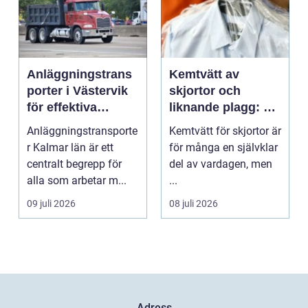
Anläggningstrans
Kemtvätt av
porter i Västervik
skjortor och
för effektiva
liknande plagg: Så
byggprojekt
fungerar
Anläggningstransporte
Kemtvätt för skjortor är
professionell
r Kalmar län är ett
för många en självklar
klädvård i
centralt begrepp för
del av vardagen, men
praktiken
alla som arbetar m...
...
09 juli 2026
08 juli 2026
Adress