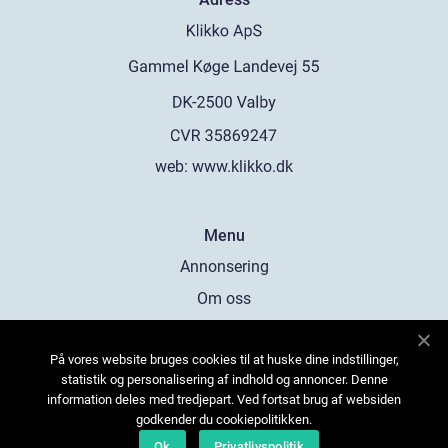
web:
www.klikko.dk
Menu
Annonsering
Om oss
Cookies
På vores website bruges cookies til at huske dine indstillinger,
Kontakta oss
statistik og personalisering af indhold og annoncer. Denne
Sitemap
information deles med tredjepart. Ved fortsat brug af websiden
godkender du cookiepolitikken.
Ok
Privatlivspolitik