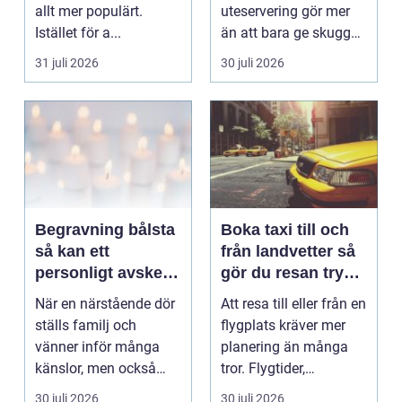
allt mer populärt.
uteservering gör mer
Istället för a...
än att bara ge skugga.
Det påverkar hur länge
31 juli 2026
30 juli 2026
gäs...
Begravning bålsta
Boka taxi till och
så kan ett
från landvetter så
personligt avsked
gör du resan trygg
formas
och smidig
När en närstående dör
Att resa till eller från en
ställs familj och
flygplats kräver mer
vänner inför många
planering än många
känslor, men också
tror. Flygtider,
praktiska beslut. En b...
packning, säker...
30 juli 2026
30 juli 2026