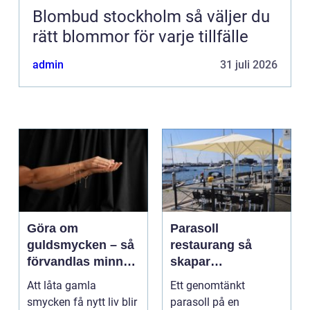
Blombud stockholm så väljer du
rätt blommor för varje tillfälle
admin
31 juli 2026
Göra om
Parasoll
guldsmycken – så
restaurang så
förvandlas minnen
skapar
till nya favoriter
uteserveringen rätt
Att låta gamla
Ett genomtänkt
känsla året runt
smycken få nytt liv blir
parasoll på en