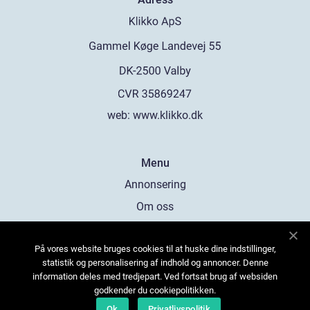
web:
www.klikko.dk
Menu
Annonsering
Om oss
Cookies
På vores website bruges cookies til at huske dine indstillinger,
Kontakta oss
statistik og personalisering af indhold og annoncer. Denne
Sitemap
information deles med tredjepart. Ved fortsat brug af websiden
godkender du cookiepolitikken.
Ok
Privatlivspolitik