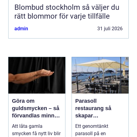
Blombud stockholm så väljer du
rätt blommor för varje tillfälle
admin
31 juli 2026
Göra om
Parasoll
guldsmycken – så
restaurang så
förvandlas minnen
skapar
till nya favoriter
uteserveringen rätt
Att låta gamla
Ett genomtänkt
känsla året runt
smycken få nytt liv blir
parasoll på en