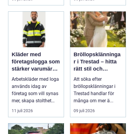
Kläder med
Bröllopsklänninga
företagslogga som
r i Trestad – hitta
stärker varumärket
rätt stil och
varje dag
passform inför den
Arbetskläder med loga
Att söka efter
stora dagen
används idag av
bröllopsklänningar i
företag som vill synas
Trestad handlar för
mer, skapa stolthet
många om mer ä...
inte...
11 juli 2026
09 juli 2026