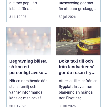
allt mer populärt.
uteservering gör mer
Istället för a...
än att bara ge skugga.
Det påverkar hur länge
31 juli 2026
30 juli 2026
gäs...
Begravning bålsta
Boka taxi till och
så kan ett
från landvetter så
personligt avsked
gör du resan trygg
formas
och smidig
När en närstående dör
Att resa till eller från en
ställs familj och
flygplats kräver mer
vänner inför många
planering än många
känslor, men också
tror. Flygtider,
praktiska beslut. En b...
packning, säker...
30 juli 2026
30 juli 2026