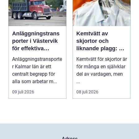
Anläggningstrans
Kemtvätt av
porter i Västervik
skjortor och
för effektiva
liknande plagg: Så
byggprojekt
fungerar
Anläggningstransporte
Kemtvätt för skjortor är
professionell
r Kalmar län är ett
för många en självklar
klädvård i
centralt begrepp för
del av vardagen, men
praktiken
alla som arbetar m...
...
09 juli 2026
08 juli 2026
Adress