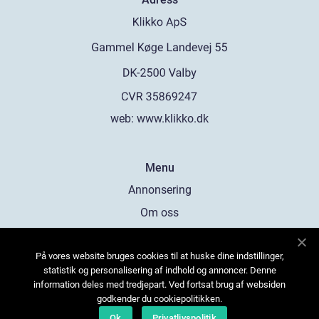
web:
www.klikko.dk
Menu
Annonsering
Om oss
Cookies
På vores website bruges cookies til at huske dine indstillinger,
Kontakta oss
statistik og personalisering af indhold og annoncer. Denne
Sitemap
information deles med tredjepart. Ved fortsat brug af websiden
godkender du cookiepolitikken.
Ok
Privatlivspolitik