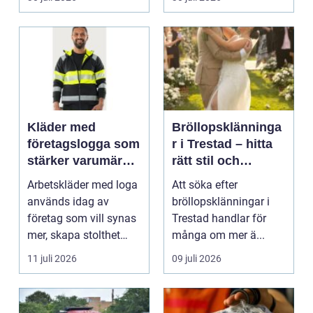
Kläder med
Bröllopsklänninga
företagslogga som
r i Trestad – hitta
stärker varumärket
rätt stil och
varje dag
passform inför den
Arbetskläder med loga
Att söka efter
stora dagen
används idag av
bröllopsklänningar i
företag som vill synas
Trestad handlar för
mer, skapa stolthet
många om mer ä...
inte...
11 juli 2026
09 juli 2026