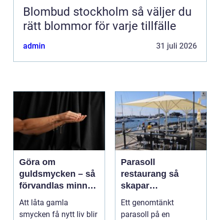
Blombud stockholm så väljer du
rätt blommor för varje tillfälle
admin
31 juli 2026
Göra om
Parasoll
guldsmycken – så
restaurang så
förvandlas minnen
skapar
till nya favoriter
uteserveringen rätt
Att låta gamla
Ett genomtänkt
känsla året runt
smycken få nytt liv blir
parasoll på en