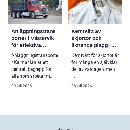
Anläggningstrans
Kemtvätt av
porter i Västervik
skjortor och
för effektiva
liknande plagg: Så
byggprojekt
fungerar
Anläggningstransporte
Kemtvätt för skjortor är
professionell
r Kalmar län är ett
för många en självklar
klädvård i
centralt begrepp för
del av vardagen, men
praktiken
alla som arbetar m...
...
09 juli 2026
08 juli 2026
Adress