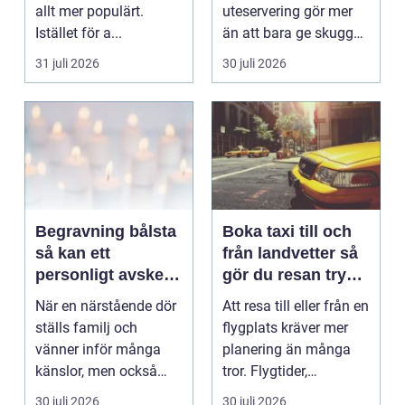
allt mer populärt.
uteservering gör mer
Istället för a...
än att bara ge skugga.
Det påverkar hur länge
31 juli 2026
30 juli 2026
gäs...
Begravning bålsta
Boka taxi till och
så kan ett
från landvetter så
personligt avsked
gör du resan trygg
formas
och smidig
När en närstående dör
Att resa till eller från en
ställs familj och
flygplats kräver mer
vänner inför många
planering än många
känslor, men också
tror. Flygtider,
praktiska beslut. En b...
packning, säker...
30 juli 2026
30 juli 2026