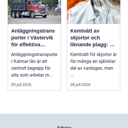
Anläggningstrans
Kemtvätt av
porter i Västervik
skjortor och
för effektiva
liknande plagg: Så
byggprojekt
fungerar
Anläggningstransporte
Kemtvätt för skjortor är
professionell
r Kalmar län är ett
för många en självklar
klädvård i
centralt begrepp för
del av vardagen, men
praktiken
alla som arbetar m...
...
09 juli 2026
08 juli 2026
Adress