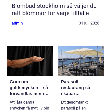
Blombud stockholm så väljer du
rätt blommor för varje tillfälle
admin
31 juli 2026
Göra om
Parasoll
guldsmycken – så
restaurang så
förvandlas minnen
skapar
till nya favoriter
uteserveringen rätt
Att låta gamla
Ett genomtänkt
känsla året runt
smycken få nytt liv blir
parasoll på en