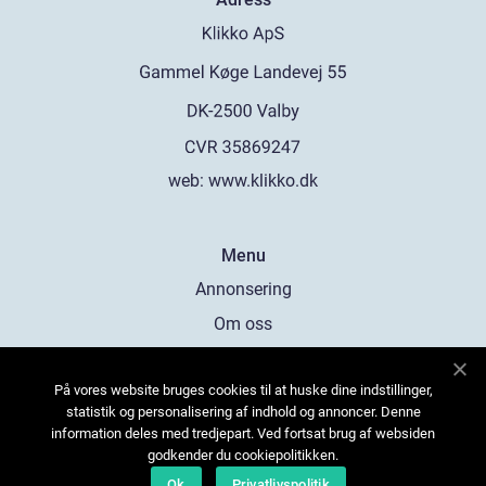
web:
www.klikko.dk
Menu
Annonsering
Om oss
Cookies
På vores website bruges cookies til at huske dine indstillinger,
Kontakta oss
statistik og personalisering af indhold og annoncer. Denne
Sitemap
information deles med tredjepart. Ved fortsat brug af websiden
godkender du cookiepolitikken.
Ok
Privatlivspolitik