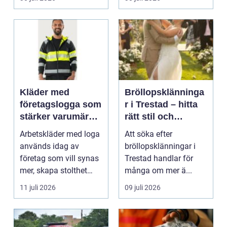
Kläder med
Bröllopsklänninga
företagslogga som
r i Trestad – hitta
stärker varumärket
rätt stil och
varje dag
passform inför den
Arbetskläder med loga
Att söka efter
stora dagen
används idag av
bröllopsklänningar i
företag som vill synas
Trestad handlar för
mer, skapa stolthet
många om mer ä...
inte...
11 juli 2026
09 juli 2026