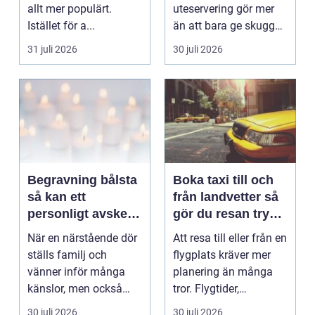
allt mer populärt.
uteservering gör mer
Istället för a...
än att bara ge skugga.
Det påverkar hur länge
31 juli 2026
30 juli 2026
gäs...
Begravning bålsta
Boka taxi till och
så kan ett
från landvetter så
personligt avsked
gör du resan trygg
formas
och smidig
När en närstående dör
Att resa till eller från en
ställs familj och
flygplats kräver mer
vänner inför många
planering än många
känslor, men också
tror. Flygtider,
praktiska beslut. En b...
packning, säker...
30 juli 2026
30 juli 2026