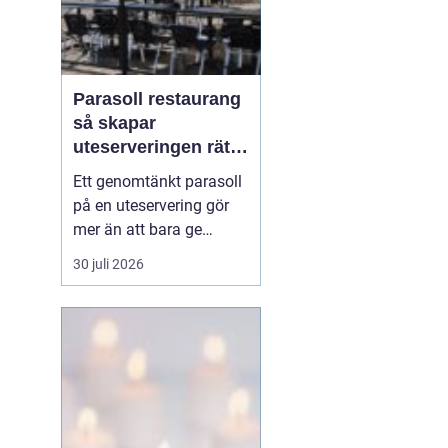
Parasoll restaurang
så skapar
uteserveringen rätt
känsla året runt
Ett genomtänkt parasoll
på en uteservering gör
mer än att bara ge
skugga. Det påverkar hur
30 juli 2026
länge gästerna stannar,
hur mycket de beställer
och om de väljer att
komma tillbaka. När
kraven på komfort,
hållbarhet och design
ökar, blir valet av
parasoll ...