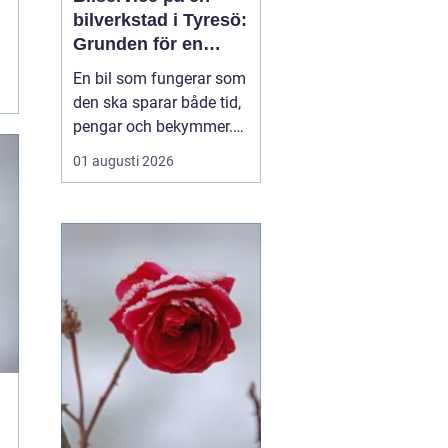
bilverkstad i Tyresö:
Grunden för en
trygg och hållbar
En bil som fungerar som
bilvardag
den ska sparar både tid,
pengar och bekymmer.
För många förare blir
01 augusti 2026
servicefrågan ändå
något som skjuts upp
tills en varningslampa
börjar lysa eller ett ljud
känns fel. Ge...