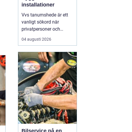
installationer
Vvs tanumshede är ett
vanligt sökord när
privatpersoner och
företag behöver hjälp
04 augusti 2026
med värme, vatten och
sanitet i norra bohuslän.
Många undrar vad som
skiljer en seriös vvs
partner från en tillfällig
lösning, hur en
installation bör gå till
och vilka...
Bilservice på en