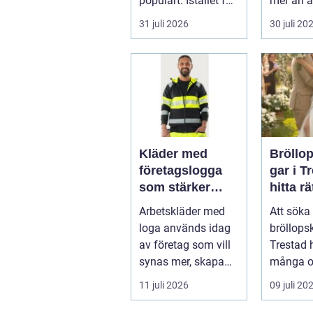
populärt. Istället för
mer än a
a...
skugga. 
31 juli 2026
30 juli 20
påverkar
gäs...
Kläder med
Bröllo
företagslogga
gar i T
som stärker
hitta rä
varumärket
passfo
Arbetskläder med
Att söka 
varje dag
den st
loga används idag
bröllops
av företag som vill
Trestad 
synas mer, skapa
många o
stolthet inte...
11 juli 2026
09 juli 20