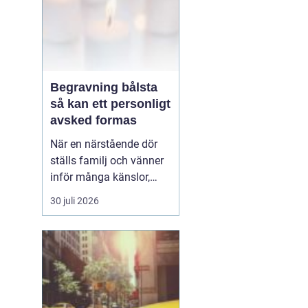
Begravning bålsta
så kan ett personligt
avsked formas
När en närstående dör
ställs familj och vänner
inför många känslor,
men också praktiska
30 juli 2026
beslut.
En begravning
Bålsta innebär
ofta en
ceremoni i någon av
Håbo församlings kyrkor
eller ka...