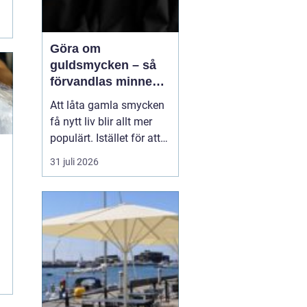
Göra om
guldsmycken – så
förvandlas minnen
till nya favoriter
Att låta gamla smycken
få nytt liv blir allt mer
populärt. Istället för att
låta arvegods ligga i en
31 juli 2026
låda kan de formas om
till något som både
passar stilen i dag och
bär med sig historien.
N&au...