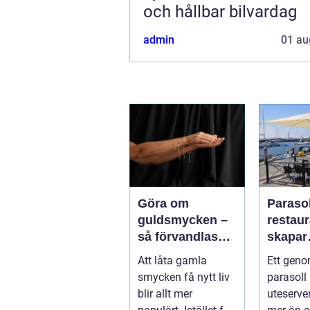
och hållbar bilvardag
admin
01 au
Göra om
Parasol
guldsmycken –
restaura
så förvandlas
skapar
minnen till nya
uteser
Att låta gamla
Ett geno
favoriter
rätt kä
smycken få nytt liv
parasoll
runt
blir allt mer
uteserve