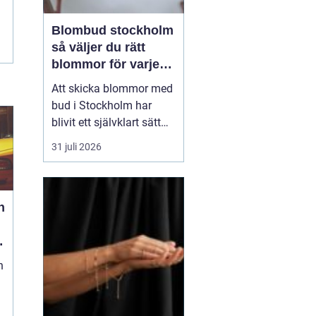
Blombud stockholm
så väljer du rätt
blommor för varje
tillfälle
Att skicka blommor med
bud i Stockholm har
blivit ett självklart sätt
att visa omtanke, fira
31 juli 2026
stora händelser eller
säga sådant som är
svårt att formulera i ord.
h
En bukett kan skapa
glädje på några
sekunder, oavsett om
mottagaren befinner sig
n
på konto...