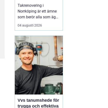
Takrenovering i
Norrköping är ett ämne
som berör alla som äger
hus, radhus eller
04 augusti 2026
flerfamiljshus i området.
Taket är husets
viktigaste skydd mot
regn, snö och fukt, och
en i tid genomförd
renovering kan sp...
Vvs tanumshede för
trygga och effektiva