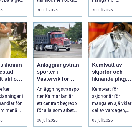
tt bara ge
känslor, men också
många tror.
Det
praktiska beslut. En
Flygtider, packning,
26
30 juli 2026
30 juli 2026
 hur länge
b...
säker...
psklännin
Anläggningstran
Kemtvätt av
restad –
sporter i
skjortor och
tt stil och
Västervik för
liknande plagg:
rm inför
effektiva
Så fungerar
efter
Anläggningstranspo
Kemtvätt för
ora dagen
byggprojekt
professionell
klänningar i
rter Kalmar län är
skjortor är för
klädvård i
handlar för
ett centralt begrepp
många en självklar
praktiken
m mer ä...
för alla som arbetar
del av vardagen,
m...
men ...
26
09 juli 2026
08 juli 2026