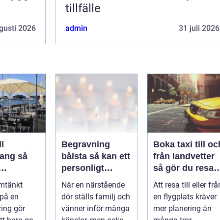
tillfälle
gusti 2026
admin
31 juli 2026
l
Begravning
Boka taxi till oc
ng så
bålsta så kan ett
från landvetter
personligt
så gör du resan
veringen
avsked formas
trygg och
mtänkt
När en närstående
Att resa till eller frå
nsla året
smidig
 på en
dör ställs familj och
en flygplats kräver
ring gör
vänner inför många
mer planering än