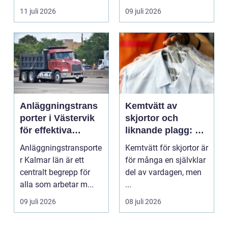
inte...
11 juli 2026
09 juli 2026
Anläggningstrans
Kemtvätt av
porter i Västervik
skjortor och
för effektiva
liknande plagg: Så
byggprojekt
fungerar
Anläggningstransporte
Kemtvätt för skjortor är
professionell
r Kalmar län är ett
för många en självklar
klädvård i
centralt begrepp för
del av vardagen, men
praktiken
alla som arbetar m...
...
09 juli 2026
08 juli 2026