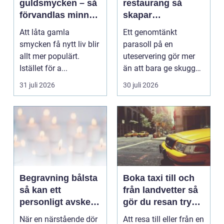
guldsmycken – så
restaurang så
förvandlas minnen
skapar
till nya favoriter
uteserveringen rätt
Att låta gamla
Ett genomtänkt
känsla året runt
smycken få nytt liv blir
parasoll på en
allt mer populärt.
uteservering gör mer
Istället för a...
än att bara ge skugga.
Det påverkar hur länge
31 juli 2026
30 juli 2026
gäs...
Begravning bålsta
Boka taxi till och
så kan ett
från landvetter så
personligt avsked
gör du resan trygg
formas
och smidig
När en närstående dör
Att resa till eller från en