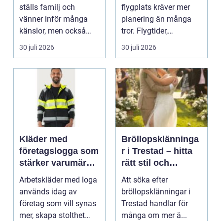
ställs familj och
flygplats kräver mer
vänner inför många
planering än många
känslor, men också
tror. Flygtider,
praktiska beslut. En b...
packning, säker...
30 juli 2026
30 juli 2026
Kläder med
Bröllopsklänninga
företagslogga som
r i Trestad – hitta
stärker varumärket
rätt stil och
varje dag
passform inför den
Arbetskläder med loga
Att söka efter
stora dagen
används idag av
bröllopsklänningar i
företag som vill synas
Trestad handlar för
mer, skapa stolthet
många om mer ä...