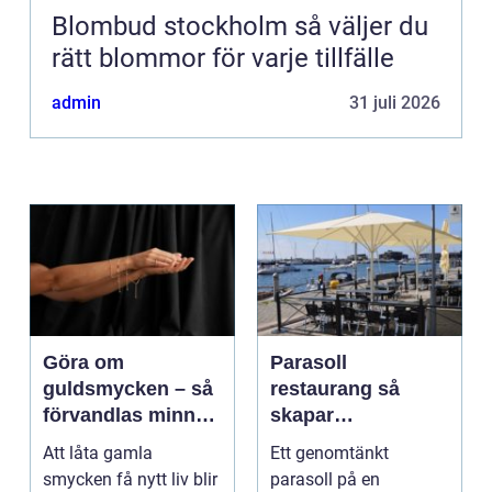
Blombud stockholm så väljer du
rätt blommor för varje tillfälle
admin
31 juli 2026
Göra om
Parasoll
guldsmycken – så
restaurang så
förvandlas minnen
skapar
till nya favoriter
uteserveringen rätt
Att låta gamla
Ett genomtänkt
känsla året runt
smycken få nytt liv blir
parasoll på en