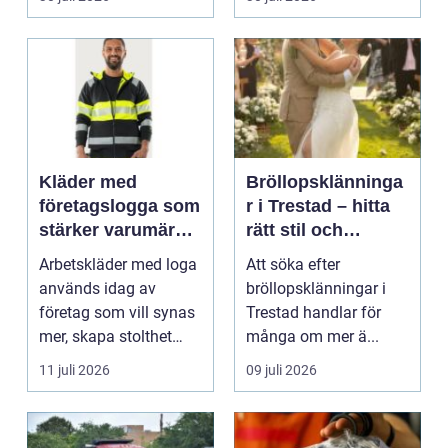
Kläder med
Bröllopsklänninga
företagslogga som
r i Trestad – hitta
stärker varumärket
rätt stil och
varje dag
passform inför den
Arbetskläder med loga
Att söka efter
stora dagen
används idag av
bröllopsklänningar i
företag som vill synas
Trestad handlar för
mer, skapa stolthet
många om mer ä...
inte...
11 juli 2026
09 juli 2026