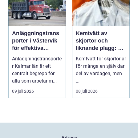
Anläggningstrans
Kemtvätt av
porter i Västervik
skjortor och
för effektiva
liknande plagg: Så
byggprojekt
fungerar
Anläggningstransporte
Kemtvätt för skjortor är
professionell
r Kalmar län är ett
för många en självklar
klädvård i
centralt begrepp för
del av vardagen, men
praktiken
alla som arbetar m...
...
09 juli 2026
08 juli 2026
Adress