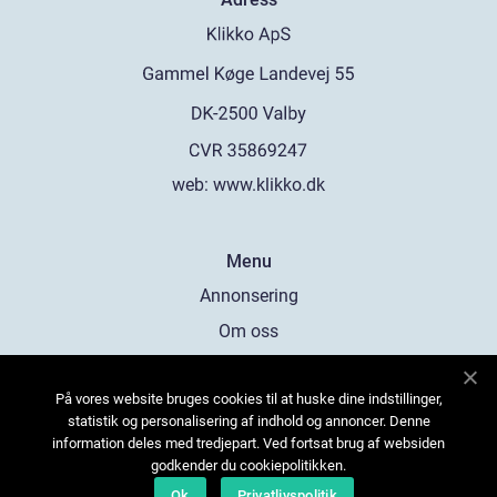
web:
www.klikko.dk
Menu
Annonsering
Om oss
Cookies
På vores website bruges cookies til at huske dine indstillinger,
Kontakta oss
statistik og personalisering af indhold og annoncer. Denne
Sitemap
information deles med tredjepart. Ved fortsat brug af websiden
godkender du cookiepolitikken.
Ok
Privatlivspolitik