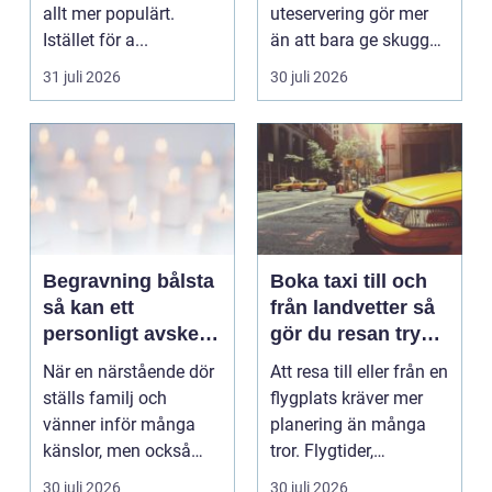
allt mer populärt.
uteservering gör mer
Istället för a...
än att bara ge skugga.
Det påverkar hur länge
31 juli 2026
30 juli 2026
gäs...
Begravning bålsta
Boka taxi till och
så kan ett
från landvetter så
personligt avsked
gör du resan trygg
formas
och smidig
När en närstående dör
Att resa till eller från en
ställs familj och
flygplats kräver mer
vänner inför många
planering än många
känslor, men också
tror. Flygtider,
praktiska beslut. En b...
packning, säker...
30 juli 2026
30 juli 2026