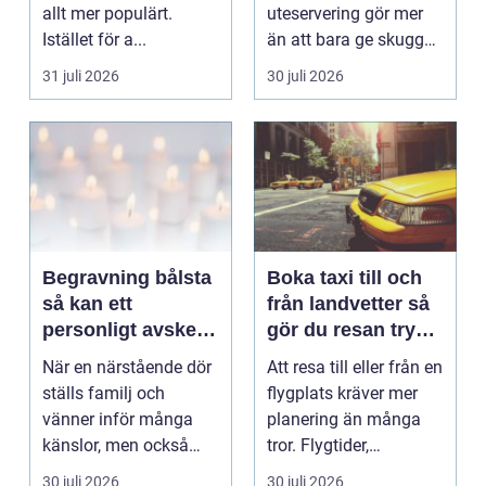
allt mer populärt.
uteservering gör mer
Istället för a...
än att bara ge skugga.
Det påverkar hur länge
31 juli 2026
30 juli 2026
gäs...
Begravning bålsta
Boka taxi till och
så kan ett
från landvetter så
personligt avsked
gör du resan trygg
formas
och smidig
När en närstående dör
Att resa till eller från en
ställs familj och
flygplats kräver mer
vänner inför många
planering än många
känslor, men också
tror. Flygtider,
praktiska beslut. En b...
packning, säker...
30 juli 2026
30 juli 2026