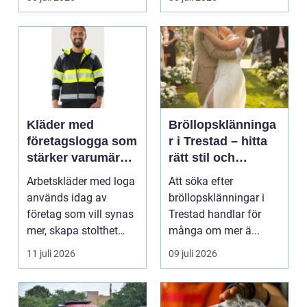
Kläder med
Bröllopsklänninga
företagslogga som
r i Trestad – hitta
stärker varumärket
rätt stil och
varje dag
passform inför den
Arbetskläder med loga
Att söka efter
stora dagen
används idag av
bröllopsklänningar i
företag som vill synas
Trestad handlar för
mer, skapa stolthet
många om mer ä...
inte...
11 juli 2026
09 juli 2026