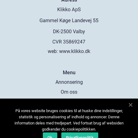
web:
www.klikko.dk
Menu
Annonsering
Om oss
Cookies
På vores website bruges cookies til at huske dine indstillinger,
Kontakta oss
statistik og personalisering af indhold og annoncer. Denne
Sitemap
information deles med tredjepart. Ved fortsat brug af websiden
godkender du cookiepolitikken.
Ok
Privatlivspolitik