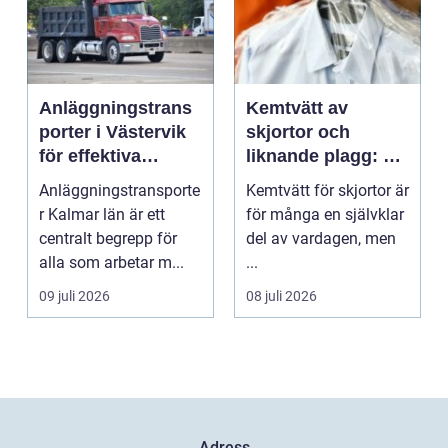
Anläggningstrans
Kemtvätt av
porter i Västervik
skjortor och
för effektiva
liknande plagg: Så
byggprojekt
fungerar
Anläggningstransporte
Kemtvätt för skjortor är
professionell
r Kalmar län är ett
för många en självklar
klädvård i
centralt begrepp för
del av vardagen, men
praktiken
alla som arbetar m...
...
09 juli 2026
08 juli 2026
Adress