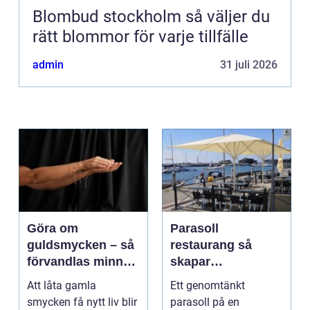
Blombud stockholm så väljer du
rätt blommor för varje tillfälle
admin
31 juli 2026
Göra om
Parasoll
guldsmycken – så
restaurang så
förvandlas minnen
skapar
till nya favoriter
uteserveringen rätt
Att låta gamla
Ett genomtänkt
känsla året runt
smycken få nytt liv blir
parasoll på en