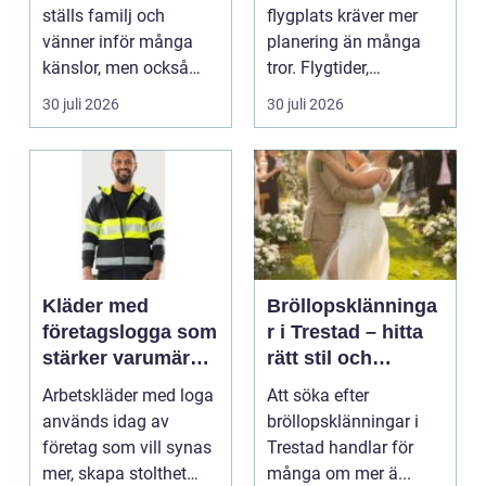
ställs familj och
flygplats kräver mer
vänner inför många
planering än många
känslor, men också
tror. Flygtider,
praktiska beslut. En b...
packning, säker...
30 juli 2026
30 juli 2026
Kläder med
Bröllopsklänninga
företagslogga som
r i Trestad – hitta
stärker varumärket
rätt stil och
varje dag
passform inför den
Arbetskläder med loga
Att söka efter
stora dagen
används idag av
bröllopsklänningar i
företag som vill synas
Trestad handlar för
mer, skapa stolthet
många om mer ä...