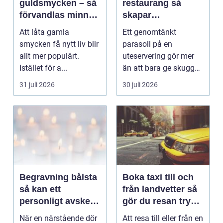
guldsmycken – så
restaurang så
förvandlas minnen
skapar
till nya favoriter
uteserveringen rätt
Att låta gamla
Ett genomtänkt
känsla året runt
smycken få nytt liv blir
parasoll på en
allt mer populärt.
uteservering gör mer
Istället för a...
än att bara ge skugga.
Det påverkar hur länge
31 juli 2026
30 juli 2026
gäs...
Begravning bålsta
Boka taxi till och
så kan ett
från landvetter så
personligt avsked
gör du resan trygg
formas
och smidig
När en närstående dör
Att resa till eller från en