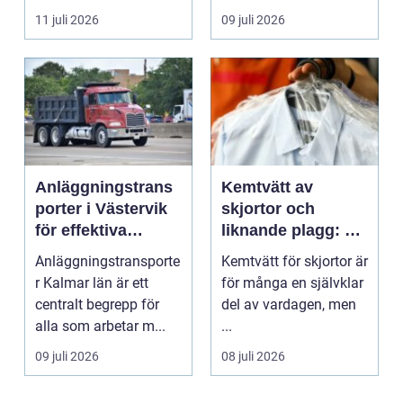
inte...
11 juli 2026
09 juli 2026
Anläggningstrans
Kemtvätt av
porter i Västervik
skjortor och
för effektiva
liknande plagg: Så
byggprojekt
fungerar
Anläggningstransporte
Kemtvätt för skjortor är
professionell
r Kalmar län är ett
för många en självklar
klädvård i
centralt begrepp för
del av vardagen, men
praktiken
alla som arbetar m...
...
09 juli 2026
08 juli 2026