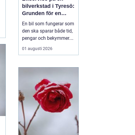
bilverkstad i Tyresö:
Grunden för en
trygg och hållbar
En bil som fungerar som
bilvardag
den ska sparar både tid,
pengar och bekymmer.
För många förare blir
01 augusti 2026
servicefrågan ändå
något som skjuts upp
tills en varningslampa
börjar lysa eller ett ljud
känns fel. Ge...