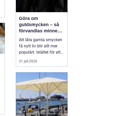
Göra om
guldsmycken – så
förvandlas minnen
till nya favoriter
Att låta gamla smycken
få nytt liv blir allt mer
populärt. Istället för att
låta arvegods ligga i en
31 juli 2026
låda kan de formas om
till något som både
passar stilen i dag och
bär med sig historien.
N&au...