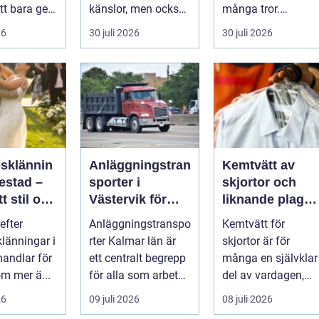
tt bara ge
känslor, men också
många tror.
Det
praktiska beslut. En
Flygtider, packning,
26
30 juli 2026
30 juli 2026
 hur länge
b...
säker...
psklännin
Anläggningstran
Kemtvätt av
restad –
sporter i
skjortor och
tt stil och
Västervik för
liknande plagg:
rm inför
effektiva
Så fungerar
efter
Anläggningstranspo
Kemtvätt för
ora dagen
byggprojekt
professionell
klänningar i
rter Kalmar län är
skjortor är för
klädvård i
handlar för
ett centralt begrepp
många en självklar
praktiken
m mer ä...
för alla som arbetar
del av vardagen,
m...
men ...
26
09 juli 2026
08 juli 2026