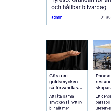
och hållbar bilvardag
admin
01 au
Göra om
Parasol
guldsmycken –
restaura
så förvandlas
skapar
minnen till nya
uteser
Att låta gamla
Ett geno
favoriter
rätt kä
smycken få nytt liv
parasoll
runt
blir allt mer
uteserve