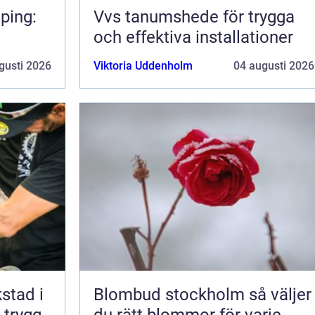
ping:
Vvs tanumshede för trygga
och effektiva installationer
gusti 2026
Viktoria Uddenholm
04 augusti 2026
kstad i
Blombud stockholm så väljer
 trygg
du rätt blommor för varje