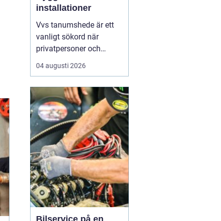
installationer
Vvs tanumshede är ett
vanligt sökord när
privatpersoner och
företag behöver hjälp
04 augusti 2026
med värme, vatten och
sanitet i norra bohuslän.
Många undrar vad som
skiljer en seriös vvs
partner från en tillfällig
lösning, hur en
installation bör gå till
och vilka...
Bilservice på en