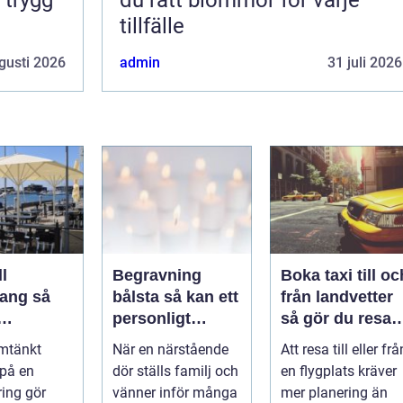
tillfälle
gusti 2026
admin
31 juli 2026
l
Begravning
Boka taxi till oc
ng så
bålsta så kan ett
från landvetter
personligt
så gör du resan
veringen
avsked formas
trygg och
mtänkt
När en närstående
Att resa till eller frå
nsla året
smidig
 på en
dör ställs familj och
en flygplats kräver
ring gör
vänner inför många
mer planering än