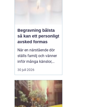
Begravning bålsta
så kan ett personligt
avsked formas
När en närstående dör
ställs familj och vänner
inför många känslor,
men också praktiska
30 juli 2026
beslut.
En begravning
Bålsta innebär
ofta en
ceremoni i någon av
Håbo församlings kyrkor
eller ka...