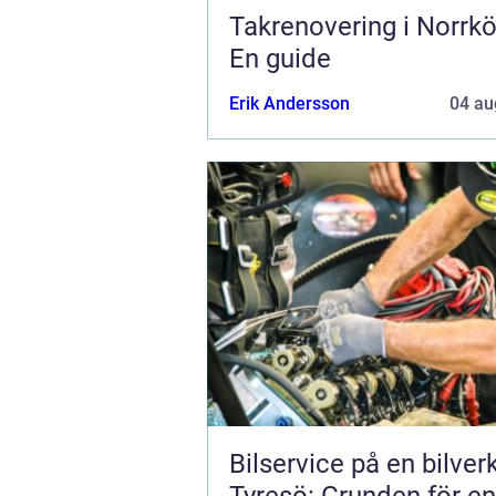
Takrenovering i Norrkö
En guide
Erik Andersson
04 au
Bilservice på en bilver
Tyresö: Grunden för en