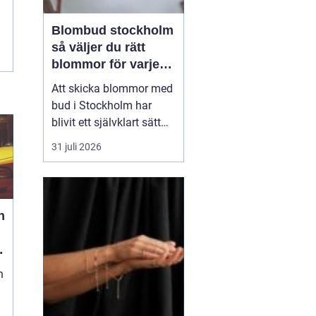
Blombud stockholm
så väljer du rätt
blommor för varje
tillfälle
Att skicka blommor med
bud i Stockholm har
blivit ett självklart sätt
att visa omtanke, fira
31 juli 2026
stora händelser eller
säga sådant som är
svårt att formulera i ord.
En bukett kan skapa
h
glädje på några
sekunder, oavsett om
mottagaren befinner sig
n
på konto...