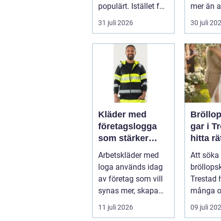
populärt. Istället för
mer än a
a...
skugga. 
31 juli 2026
30 juli 20
påverkar
gäs...
Kläder med
Bröllo
företagslogga
gar i T
som stärker
hitta rä
varumärket
passfo
Arbetskläder med
Att söka 
varje dag
den st
loga används idag
bröllops
av företag som vill
Trestad 
synas mer, skapa
många o
stolthet inte...
11 juli 2026
09 juli 20