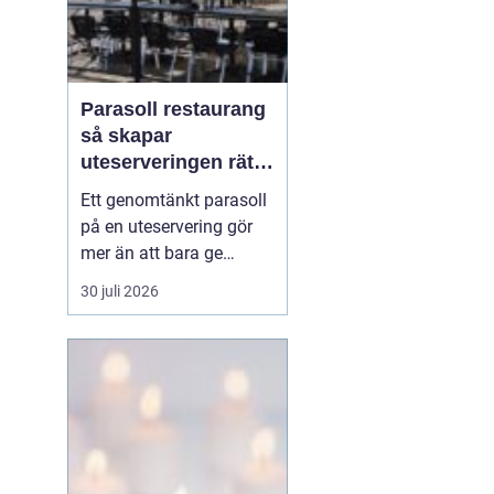
Parasoll restaurang
så skapar
uteserveringen rätt
känsla året runt
Ett genomtänkt parasoll
på en uteservering gör
mer än att bara ge
skugga. Det påverkar hur
30 juli 2026
länge gästerna stannar,
hur mycket de beställer
och om de väljer att
komma tillbaka. När
kraven på komfort,
hållbarhet och design
ökar, blir valet av
parasoll ...