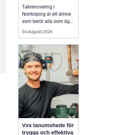
Takrenovering i
Norrköping är ett ämne
som berör alla som äger
hus, radhus eller
04 augusti 2026
flerfamiljshus i området.
Taket är husets
viktigaste skydd mot
regn, snö och fukt, och
en i tid genomförd
renovering kan sp...
Vvs tanumshede för
trygga och effektiva