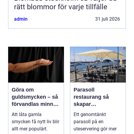
rätt blommor för varje tillfälle
admin
31 juli 2026
Göra om
Parasoll
guldsmycken – så
restaurang så
förvandlas minnen
skapar
till nya favoriter
uteserveringen rätt
Att låta gamla
Ett genomtänkt
känsla året runt
smycken få nytt liv blir
parasoll på en
allt mer populärt.
uteservering gör mer