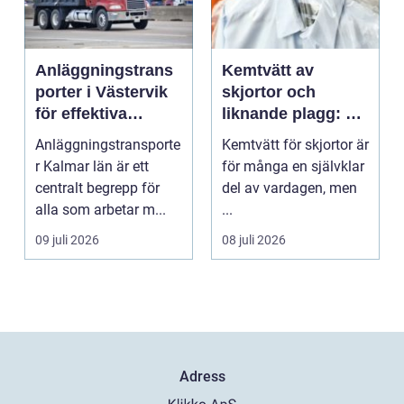
Anläggningstrans
Kemtvätt av
porter i Västervik
skjortor och
för effektiva
liknande plagg: Så
byggprojekt
fungerar
Anläggningstransporte
Kemtvätt för skjortor är
professionell
r Kalmar län är ett
för många en självklar
klädvård i
centralt begrepp för
del av vardagen, men
praktiken
alla som arbetar m...
...
09 juli 2026
08 juli 2026
Adress