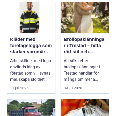
Kläder med
Bröllopsklänninga
företagslogga som
r i Trestad – hitta
stärker varumärket
rätt stil och
varje dag
passform inför den
Arbetskläder med loga
Att söka efter
stora dagen
används idag av
bröllopsklänningar i
företag som vill synas
Trestad handlar för
mer, skapa stolthet
många om mer ä...
inte...
11 juli 2026
09 juli 2026