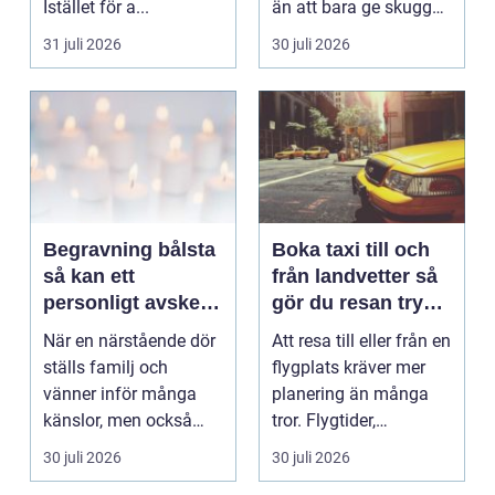
Istället för a...
än att bara ge skugga.
Det påverkar hur länge
31 juli 2026
30 juli 2026
gäs...
Begravning bålsta
Boka taxi till och
så kan ett
från landvetter så
personligt avsked
gör du resan trygg
formas
och smidig
När en närstående dör
Att resa till eller från en
ställs familj och
flygplats kräver mer
vänner inför många
planering än många
känslor, men också
tror. Flygtider,
praktiska beslut. En b...
packning, säker...
30 juli 2026
30 juli 2026