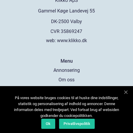
web:
www.klikko.dk
Menu
Annonsering
Om oss
Cookies
På vores website bruges cookies til at huske dine indstillinger,
Kontakta oss
statistik og personalisering af indhold og annoncer. Denne
Sitemap
information deles med tredjepart. Ved fortsat brug af websiden
godkender du cookiepolitikken.
Ok
Privatlivspolitik