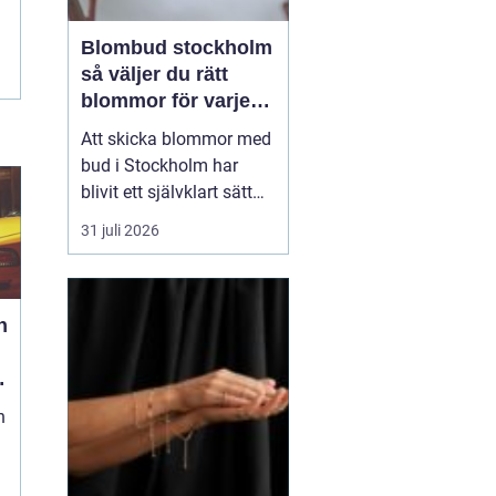
Blombud stockholm
så väljer du rätt
blommor för varje
tillfälle
Att skicka blommor med
bud i Stockholm har
blivit ett självklart sätt
att visa omtanke, fira
31 juli 2026
stora händelser eller
säga sådant som är
svårt att formulera i ord.
h
En bukett kan skapa
glädje på några
sekunder, oavsett om
mottagaren befinner sig
n
på konto...