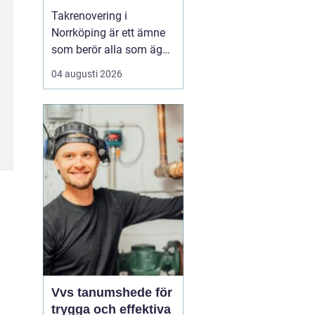
Takrenovering i
Norrköping är ett ämne
som berör alla som äger
hus, radhus eller
04 augusti 2026
flerfamiljshus i området.
Taket är husets
viktigaste skydd mot
regn, snö och fukt, och
en i tid genomförd
renovering kan sp...
Vvs tanumshede för
trygga och effektiva