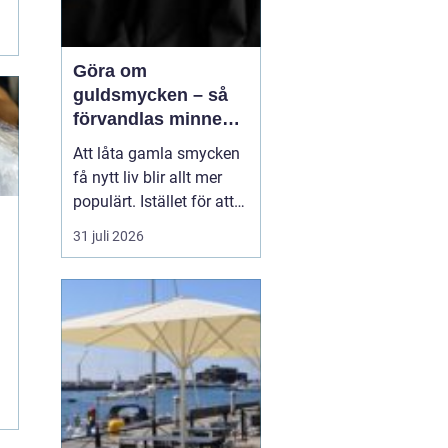
Göra om
guldsmycken – så
förvandlas minnen
till nya favoriter
Att låta gamla smycken
få nytt liv blir allt mer
populärt. Istället för att
låta arvegods ligga i en
31 juli 2026
låda kan de formas om
till något som både
passar stilen i dag och
bär med sig historien.
N&au...