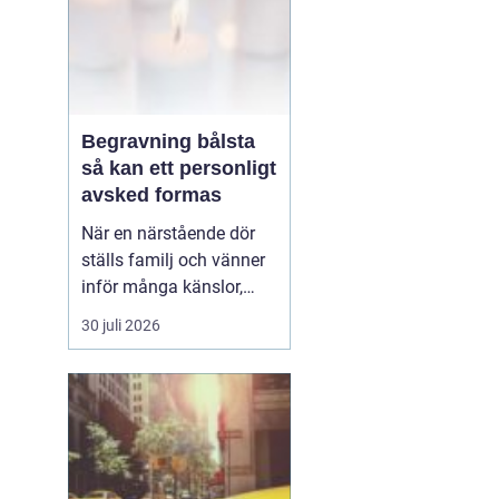
Begravning bålsta
så kan ett personligt
avsked formas
När en närstående dör
ställs familj och vänner
inför många känslor,
men också praktiska
30 juli 2026
beslut.
En begravning
Bålsta innebär
ofta en
ceremoni i någon av
Håbo församlings kyrkor
eller ka...