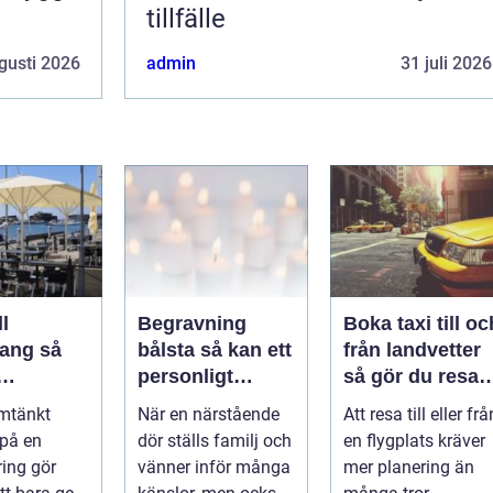
tillfälle
gusti 2026
admin
31 juli 2026
l
Begravning
Boka taxi till oc
ng så
bålsta så kan ett
från landvetter
personligt
så gör du resan
veringen
avsked formas
trygg och
mtänkt
När en närstående
Att resa till eller frå
nsla året
smidig
 på en
dör ställs familj och
en flygplats kräver
ring gör
vänner inför många
mer planering än