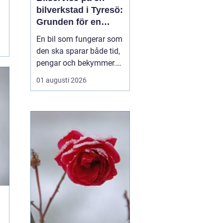
bilverkstad i Tyresö:
Grunden för en
trygg och hållbar
En bil som fungerar som
bilvardag
den ska sparar både tid,
pengar och bekymmer.
För många förare blir
01 augusti 2026
servicefrågan ändå
något som skjuts upp
tills en varningslampa
börjar lysa eller ett ljud
känns fel. Ge...