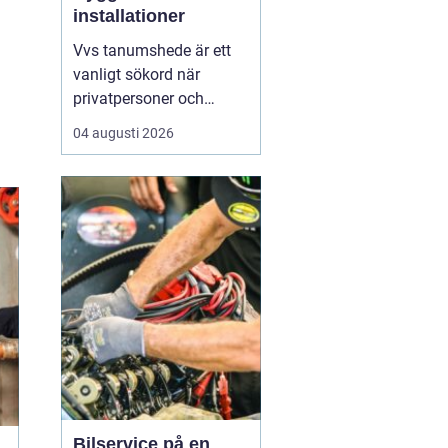
installationer
Vvs tanumshede är ett
vanligt sökord när
privatpersoner och
företag behöver hjälp
04 augusti 2026
med värme, vatten och
sanitet i norra bohuslän.
Många undrar vad som
skiljer en seriös vvs
partner från en tillfällig
lösning, hur en
installation bör gå till
och vilka...
Bilservice på en