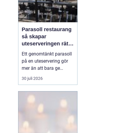
Parasoll restaurang
så skapar
uteserveringen rätt
känsla året runt
Ett genomtänkt parasoll
på en uteservering gör
mer än att bara ge
skugga. Det påverkar hur
30 juli 2026
länge gästerna stannar,
hur mycket de beställer
och om de väljer att
komma tillbaka. När
kraven på komfort,
hållbarhet och design
ökar, blir valet av
parasoll ...