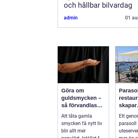
och hållbar bilvardag
admin
01 au
Göra om
Parasol
guldsmycken –
restaura
så förvandlas
skapar
minnen till nya
uteser
Att låta gamla
Ett geno
favoriter
rätt kä
smycken få nytt liv
parasoll
runt
blir allt mer
uteserve