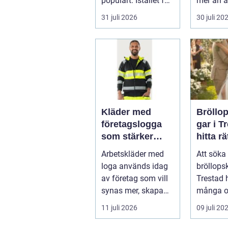
populärt. Istället för
mer än a
a...
skugga. 
31 juli 2026
30 juli 20
påverkar
gäs...
Kläder med
Bröllo
företagslogga
gar i T
som stärker
hitta rä
varumärket
passfo
Arbetskläder med
Att söka 
varje dag
den st
loga används idag
bröllops
av företag som vill
Trestad 
synas mer, skapa
många o
stolthet inte...
11 juli 2026
09 juli 20