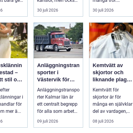
tt bara ge
känslor, men också
många tror.
Det
praktiska beslut. En
Flygtider, packning,
26
30 juli 2026
30 juli 2026
 hur länge
b...
säker...
psklännin
Anläggningstran
Kemtvätt av
restad –
sporter i
skjortor och
tt stil och
Västervik för
liknande plagg:
rm inför
effektiva
Så fungerar
efter
Anläggningstranspo
Kemtvätt för
ora dagen
byggprojekt
professionell
klänningar i
rter Kalmar län är
skjortor är för
klädvård i
handlar för
ett centralt begrepp
många en självklar
praktiken
m mer ä...
för alla som arbetar
del av vardagen,
m...
men ...
26
09 juli 2026
08 juli 2026