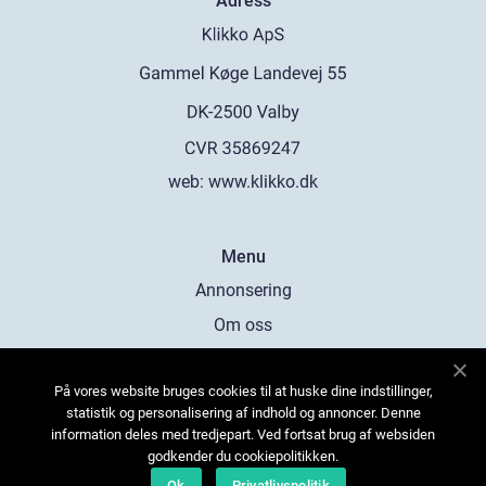
Adress
web:
www.klikko.dk
Menu
Annonsering
Om oss
Cookies
På vores website bruges cookies til at huske dine indstillinger,
Kontakta oss
statistik og personalisering af indhold og annoncer. Denne
Sitemap
information deles med tredjepart. Ved fortsat brug af websiden
godkender du cookiepolitikken.
Ok
Privatlivspolitik