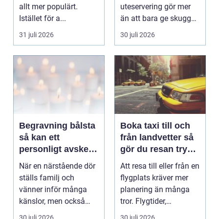
allt mer populärt.
uteservering gör mer
Istället för a...
än att bara ge skugga.
Det påverkar hur länge
31 juli 2026
30 juli 2026
gäs...
Begravning bålsta
Boka taxi till och
så kan ett
från landvetter så
personligt avsked
gör du resan trygg
formas
och smidig
När en närstående dör
Att resa till eller från en
ställs familj och
flygplats kräver mer
vänner inför många
planering än många
känslor, men också
tror. Flygtider,
praktiska beslut. En b...
packning, säker...
30 juli 2026
30 juli 2026