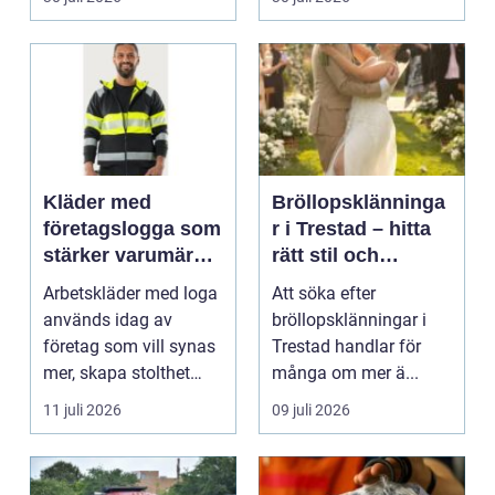
Kläder med
Bröllopsklänninga
företagslogga som
r i Trestad – hitta
stärker varumärket
rätt stil och
varje dag
passform inför den
Arbetskläder med loga
Att söka efter
stora dagen
används idag av
bröllopsklänningar i
företag som vill synas
Trestad handlar för
mer, skapa stolthet
många om mer ä...
inte...
11 juli 2026
09 juli 2026