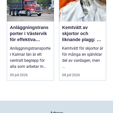
Anläggningstrans
Kemtvätt av
porter i Västervik
skjortor och
för effektiva
liknande plagg: Så
byggprojekt
fungerar
Anläggningstransporte
Kemtvätt för skjortor är
professionell
r Kalmar län är ett
för många en självklar
klädvård i
centralt begrepp för
del av vardagen, men
praktiken
alla som arbetar m...
...
09 juli 2026
08 juli 2026