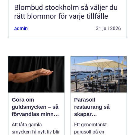
Blombud stockholm så väljer du
rätt blommor för varje tillfälle
admin
31 juli 2026
Göra om
Parasoll
guldsmycken – så
restaurang så
förvandlas minnen
skapar
till nya favoriter
uteserveringen rätt
Att låta gamla
Ett genomtänkt
känsla året runt
smycken få nytt liv blir
parasoll på en