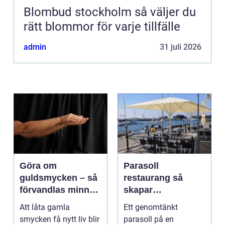
Blombud stockholm så väljer du
rätt blommor för varje tillfälle
admin
31 juli 2026
Göra om
Parasoll
guldsmycken – så
restaurang så
förvandlas minnen
skapar
till nya favoriter
uteserveringen rätt
Att låta gamla
Ett genomtänkt
känsla året runt
smycken få nytt liv blir
parasoll på en