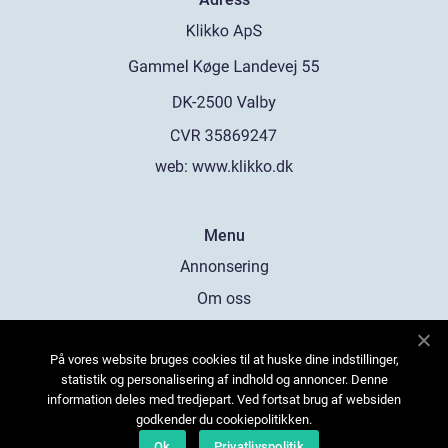
web:
www.klikko.dk
Menu
Annonsering
Om oss
Cookies
På vores website bruges cookies til at huske dine indstillinger,
Kontakta oss
statistik og personalisering af indhold og annoncer. Denne
Sitemap
information deles med tredjepart. Ved fortsat brug af websiden
godkender du cookiepolitikken.
Ok
Privatlivspolitik