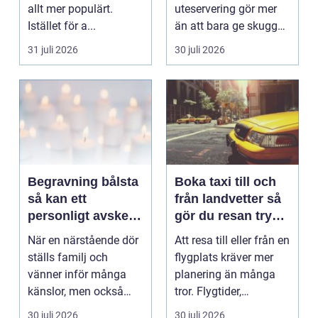
allt mer populärt.
uteservering gör mer
Istället för a...
än att bara ge skugga.
Det påverkar hur länge
31 juli 2026
30 juli 2026
gäs...
Begravning bålsta
Boka taxi till och
så kan ett
från landvetter så
personligt avsked
gör du resan trygg
formas
och smidig
När en närstående dör
Att resa till eller från en
ställs familj och
flygplats kräver mer
vänner inför många
planering än många
känslor, men också
tror. Flygtider,
praktiska beslut. En b...
packning, säker...
30 juli 2026
30 juli 2026