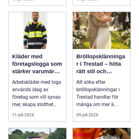
Kläder med
Bröllopsklänninga
företagslogga som
r i Trestad – hitta
stärker varumärket
rätt stil och
varje dag
passform inför den
Arbetskläder med loga
Att söka efter
stora dagen
används idag av
bröllopsklänningar i
företag som vill synas
Trestad handlar för
mer, skapa stolthet
många om mer ä...
inte...
11 juli 2026
09 juli 2026