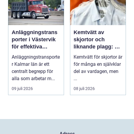
Anläggningstrans
Kemtvätt av
porter i Västervik
skjortor och
för effektiva
liknande plagg: Så
byggprojekt
fungerar
Anläggningstransporte
Kemtvätt för skjortor är
professionell
r Kalmar län är ett
för många en självklar
klädvård i
centralt begrepp för
del av vardagen, men
praktiken
alla som arbetar m...
...
09 juli 2026
08 juli 2026
Adress