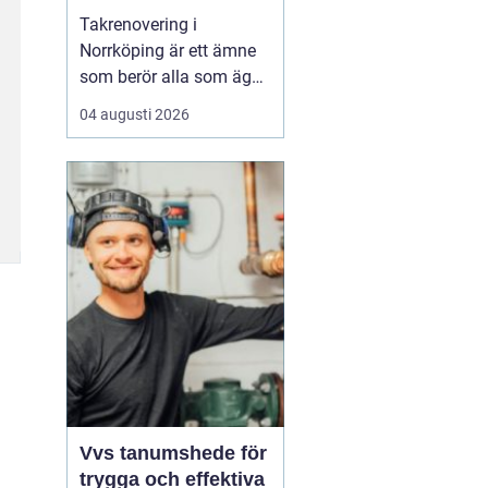
Takrenovering i
Norrköping är ett ämne
som berör alla som äger
hus, radhus eller
04 augusti 2026
flerfamiljshus i området.
Taket är husets
viktigaste skydd mot
regn, snö och fukt, och
en i tid genomförd
renovering kan sp...
Vvs tanumshede för
trygga och effektiva