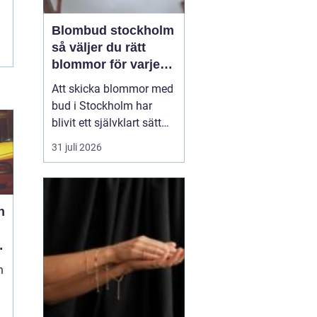
Blombud stockholm
så väljer du rätt
blommor för varje
tillfälle
Att skicka blommor med
bud i Stockholm har
blivit ett självklart sätt
att visa omtanke, fira
31 juli 2026
stora händelser eller
säga sådant som är
svårt att formulera i ord.
En bukett kan skapa
h
glädje på några
sekunder, oavsett om
mottagaren befinner sig
n
på konto...