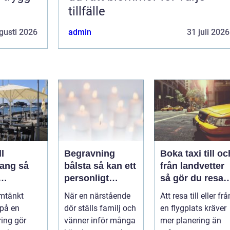
tillfälle
gusti 2026
admin
31 juli 2026
l
Begravning
Boka taxi till oc
ng så
bålsta så kan ett
från landvetter
personligt
så gör du resan
veringen
avsked formas
trygg och
mtänkt
När en närstående
Att resa till eller frå
nsla året
smidig
 på en
dör ställs familj och
en flygplats kräver
ring gör
vänner inför många
mer planering än