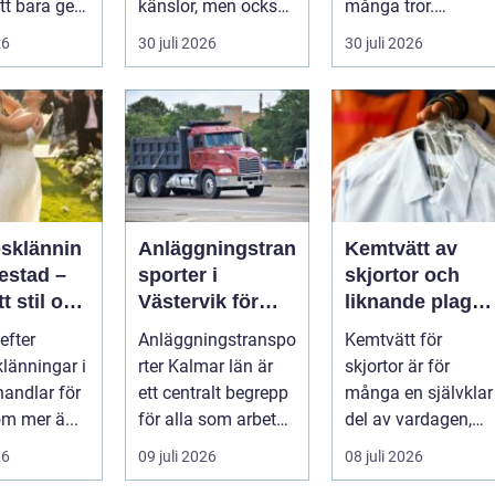
tt bara ge
känslor, men också
många tror.
Det
praktiska beslut. En
Flygtider, packning,
26
30 juli 2026
30 juli 2026
 hur länge
b...
säker...
psklännin
Anläggningstran
Kemtvätt av
restad –
sporter i
skjortor och
tt stil och
Västervik för
liknande plagg:
rm inför
effektiva
Så fungerar
efter
Anläggningstranspo
Kemtvätt för
ora dagen
byggprojekt
professionell
klänningar i
rter Kalmar län är
skjortor är för
klädvård i
handlar för
ett centralt begrepp
många en självklar
praktiken
m mer ä...
för alla som arbetar
del av vardagen,
m...
men ...
26
09 juli 2026
08 juli 2026