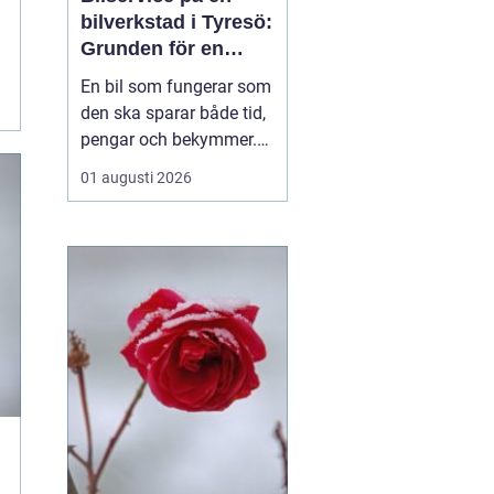
bilverkstad i Tyresö:
Grunden för en
trygg och hållbar
En bil som fungerar som
bilvardag
den ska sparar både tid,
pengar och bekymmer.
För många förare blir
01 augusti 2026
servicefrågan ändå
något som skjuts upp
tills en varningslampa
börjar lysa eller ett ljud
känns fel. Ge...