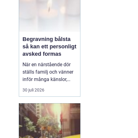
Begravning bålsta
så kan ett personligt
avsked formas
När en närstående dör
ställs familj och vänner
inför många känslor,
men också praktiska
30 juli 2026
beslut.
En begravning
Bålsta innebär
ofta en
ceremoni i någon av
Håbo församlings kyrkor
eller ka...