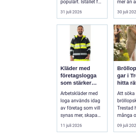
populärt. Istället för
mer än a
a...
skugga. 
31 juli 2026
30 juli 20
påverkar
gäs...
Kläder med
Bröllo
företagslogga
gar i T
som stärker
hitta rä
varumärket
passfo
Arbetskläder med
Att söka 
varje dag
den st
loga används idag
bröllops
av företag som vill
Trestad 
synas mer, skapa
många o
stolthet inte...
11 juli 2026
09 juli 20