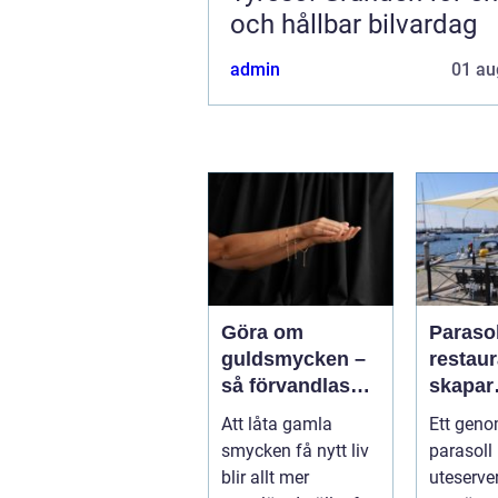
och hållbar bilvardag
admin
01 au
Göra om
Parasol
guldsmycken –
restaura
så förvandlas
skapar
minnen till nya
uteser
Att låta gamla
Ett geno
favoriter
rätt kä
smycken få nytt liv
parasoll
runt
blir allt mer
uteserve