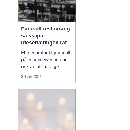
Parasoll restaurang
så skapar
uteserveringen rätt
känsla året runt
Ett genomtänkt parasoll
på en uteservering gör
mer än att bara ge
skugga. Det påverkar hur
30 juli 2026
länge gästerna stannar,
hur mycket de beställer
och om de väljer att
komma tillbaka. När
kraven på komfort,
hållbarhet och design
ökar, blir valet av
parasoll ...