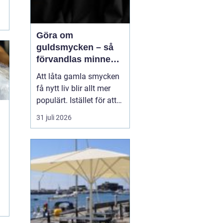
Göra om
guldsmycken – så
förvandlas minnen
till nya favoriter
Att låta gamla smycken
få nytt liv blir allt mer
populärt. Istället för att
låta arvegods ligga i en
31 juli 2026
låda kan de formas om
till något som både
passar stilen i dag och
bär med sig historien.
N&au...