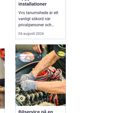
installationer
Vvs tanumshede är ett
vanligt sökord när
privatpersoner och
företag behöver hjälp
04 augusti 2026
med värme, vatten och
sanitet i norra bohuslän.
Många undrar vad som
skiljer en seriös vvs
partner från en tillfällig
lösning, hur en
installation bör gå till
och vilka...
Bilservice på en